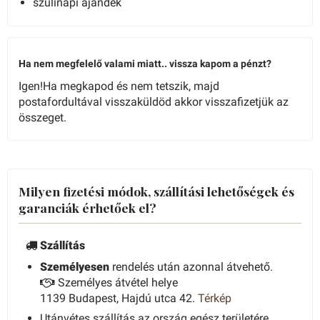
szülinapi ajándék
Ha nem megfelelő valami miatt.. vissza kapom a pénzt?
Igen!Ha megkapod és nem tetszik, majd
postafordultával visszaküldöd akkor visszafizetjük az
összeget.
Milyen fizetési módok, szállítási lehetőségek és
garanciák érhetőek el?
Szállítás
Személyesen
rendelés után azonnal átvehető.
Személyes átvétel helye
1139 Budapest, Hajdú utca 42.
Térkép
Utánvétes szállítás az ország egész területére