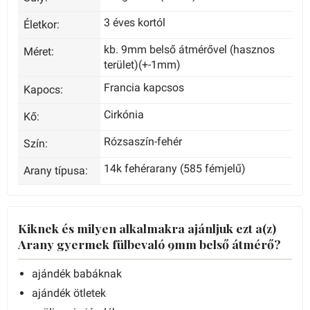
3 éves kortól
Életkor:
kb. 9mm belső átmérővel (hasznos
Méret:
terület)(+-1mm)
Francia kapcsos
Kapocs:
Cirkónia
Kő:
Rózsaszín-fehér
Szín:
14k fehérarany (585 fémjelű)
Arany típusa:
Kiknek és milyen alkalmakra ajánljuk ezt a(z)
Arany gyermek fülbevaló 9mm belső átmérő?
ajándék babáknak
ajándék ötletek