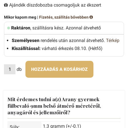
Ajándék díszdobozba csomagoljuk az ékszert
Mikor kapom meg |
Fizetés, szállítás bővebben
Raktáron
, szállításra kész. Azonnal átvehető
Személyesen
rendelés után azonnal átvehető.
Térkép
Kiszállítással:
várható érkezés 08.10. (Hétfő)
db
HOZZÁADÁS A KOSÁRHOZ
Mit érdemes tudni a(z) Arany gyermek
fülbevaló 9mm belső átmérő méretéről,
anyagáról és jellemzőiről?
1.3 gramm (+/-0.1)
Súly: