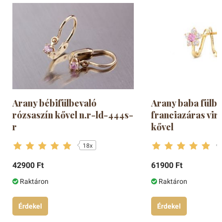
Arany bébifülbevaló
Arany baba fülbe
rózsaszín kővel n.r-ld-444s-
franciazáras vir
r
kővel
18x
42900 Ft
61900 Ft
Raktáron
Raktáron
Érdekel
Érdekel