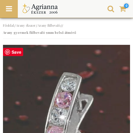
0
Főoldal
Arany ékszer
Arany fülbevaló
/
/
//
Arany gyermek fülbevaló 9mm belső átmérő
Save