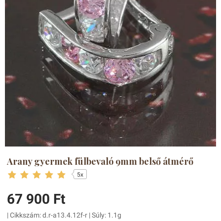
Arany gyermek fülbevaló 9mm belső átmérő
5x
67 900 Ft
| Cikkszám: d.r-a13.4.12f-r | Súly: 1.1g