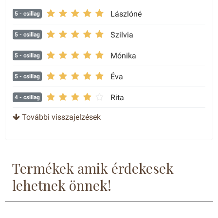
Lászlóné
5
- csillag
Szilvia
5
- csillag
Mónika
5
- csillag
Éva
5
- csillag
Rita
4
- csillag
További visszajelzések
Termékek amik érdekesek
lehetnek önnek!