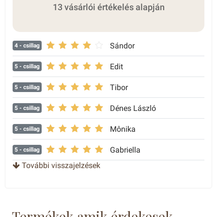
13 vásárlói értékelés alapján
Sándor
4
- csillag
Edit
5
- csillag
Tibor
5
- csillag
Dénes László
5
- csillag
Mônika
5
- csillag
Gabriella
5
- csillag
További visszajelzések
Beata
4
- csillag
Mivel , hogy rovid aranylancot vettem, ezert foleg nem
praktikus , hogy a
nyaklanc vegen , nem kerek , ha nem ovalis alaku az a
Termékek amik érdekesek