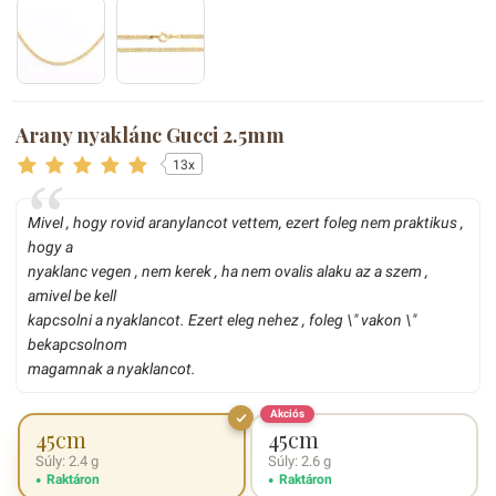
Arany nyaklánc Gucci 2.5mm
13x
Mivel , hogy rovid aranylancot vettem, ezert foleg nem praktikus ,
hogy a
nyaklanc vegen , nem kerek , ha nem ovalis alaku az a szem ,
amivel be kell
kapcsolni a nyaklancot. Ezert eleg nehez , foleg \" vakon \"
bekapcsolnom
magamnak a nyaklancot.
Akciós
45cm
45cm
Súly: 2.4 g
Súly: 2.6 g
Raktáron
Raktáron