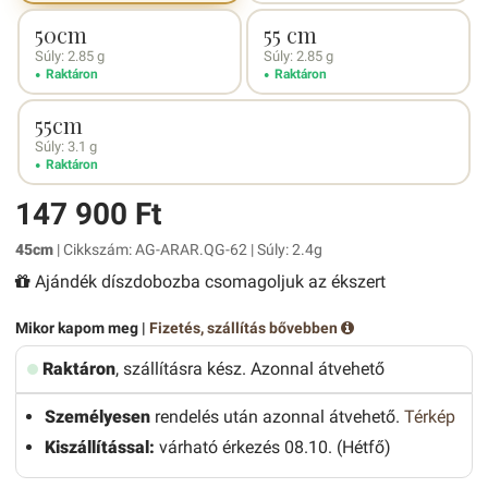
50cm
55 cm
Súly: 2.85 g
Súly: 2.85 g
Raktáron
Raktáron
55cm
Súly: 3.1 g
Raktáron
147 900 Ft
45cm
| Cikkszám: AG-ARAR.QG-62 | Súly: 2.4g
Ajándék díszdobozba csomagoljuk az ékszert
Mikor kapom meg |
Fizetés, szállítás bővebben
Raktáron
, szállításra kész. Azonnal átvehető
Személyesen
rendelés után azonnal átvehető.
Térkép
Kiszállítással:
várható érkezés 08.10. (Hétfő)