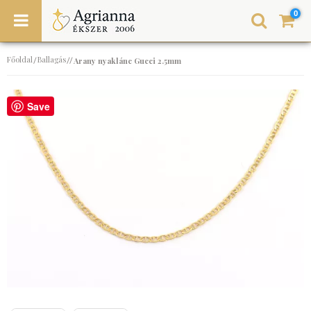
0
Főoldal
Ballagás
/
//
Arany nyaklánc Gucci 2.5mm
Save