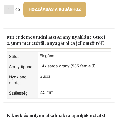
db
HOZZÁADÁS A KOSÁRHOZ
Mit érdemes tudni a(z) Arany nyaklánc Gucci
2.5mm méretéről, anyagáról és jellemzőiről?
Elegáns
Stílus:
14k sárga arany (585 fémjelű)
Arany típusa:
Gucci
Nyaklánc
minta:
2.5 mm
Szélesség:
Kiknek és milyen alkalmakra ajánljuk ezt a(z)