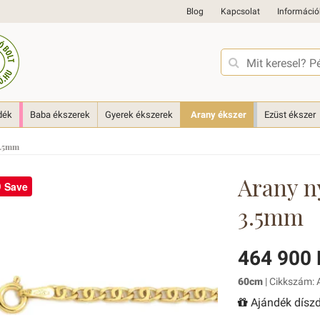
Blog
Kapcsolat
Információ
dék
Baba ékszerek
Gyerek ékszerek
Arany ékszer
Ezüst ékszer
3.5mm
Arany n
Save
3.5mm
464 900 
60cm
| Cikkszám: 
Ajándék díszd