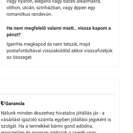
vagy nyáron, elegáns vagy baráti alkalmakra,
otthon, utcán, színházban, vagy éppen egy
romantikus randevún.
Ha nem megfelelő valami miatt.. vissza kapom a
pénzt?
Igen!Ha megkapod és nem tetszik, majd
postafordultával visszaküldöd akkor visszafizetjük
az összeget.
Garancia
Nálunk minden ékszerhez hivatalos jótállás jár - a
vásárlást igazoló számla egyben jótállási jegyként is
szolgál. Ha a termékkel bármi gond adódna,
egyszerűen és gyorsan intézzük a cserét vagy