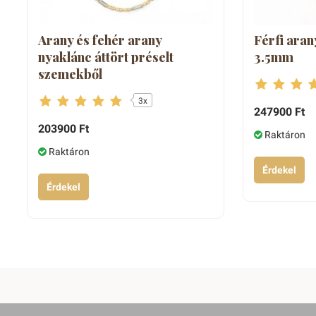
Arany és fehér arany
Férfi aran
nyaklánc áttört préselt
3.5mm
szemekből
3x
247900 Ft
203900 Ft
Raktáron
Raktáron
Érdekel
Érdekel