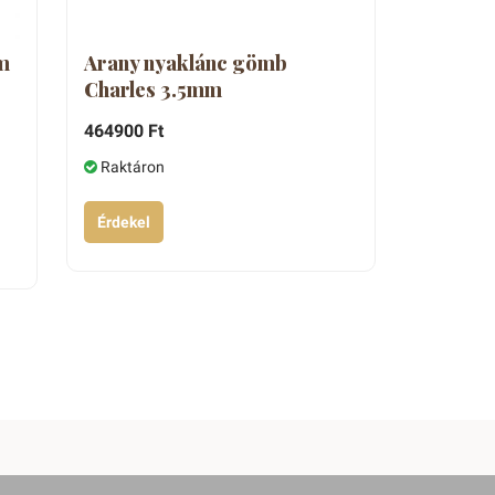
m
Arany nyaklánc gömb
Charles 3.5mm
464900 Ft
Raktáron
Érdekel