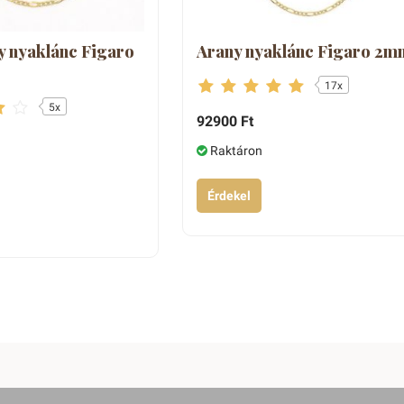
y nyaklánc Figaro
Arany nyaklánc Figaro 2m
17x
5x
92900 Ft
Raktáron
Érdekel