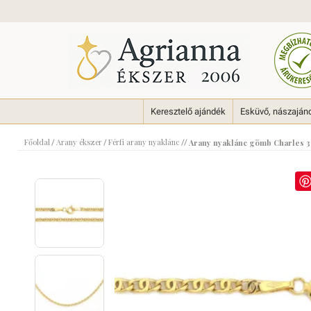
Keresztelő ajándék
Esküvő, nászaján
Főoldal
Arany ékszer
Férfi arany nyaklánc
/
/
//
Arany nyaklánc gömb Charles 