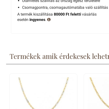
Utánvétes szállítás az ország egész területére
Csomagpontra, csomagautómatába való szállítás
A termék kiszállítása
80000 Ft feletti
vásárlás
esetén
ingyenes
.
Termékek amik érdekesek lehet