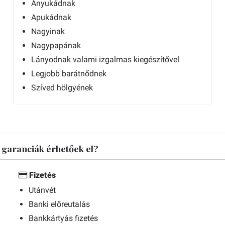
Anyukádnak
Apukádnak
Nagyinak
Nagypapának
Lányodnak valami izgalmas kiegészítővel
Legjobb barátnődnek
Szíved hölgyének
s garanciák érhetőek el?
Fizetés
Utánvét
Banki előreutalás
Bankkártyás fizetés