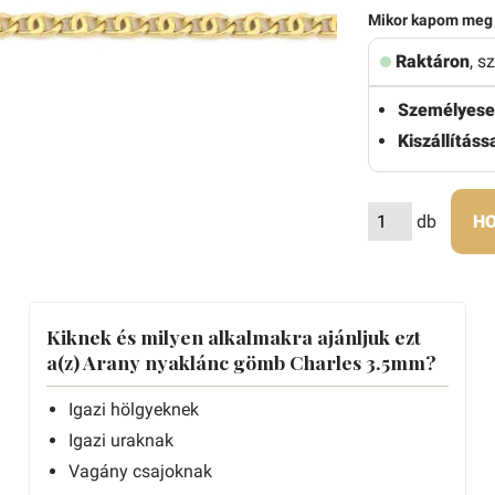
Mikor kapom meg
Raktáron
, s
Személyese
Kiszállítássa
db
HO
Kiknek és milyen alkalmakra ajánljuk ezt
a(z) Arany nyaklánc gömb Charles 3.5mm?
Igazi hölgyeknek
Igazi uraknak
Vagány csajoknak