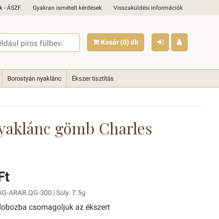
k - ÁSZF
Gyakran ismételt kérdések
Visszaküldési információk
Kosár
(0)
db
Borostyán nyaklánc
Ékszer tisztítás
yaklánc gömb Charles
Ft
AG-ARAR.QG-300 | Súly: 7.5g
obozba csomagoljuk az ékszert