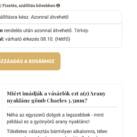
 |
Fizetés, szállítás bővebben
zállításra kész. Azonnal átvehető
n
rendelés után azonnal átvehető.
Térkép
l:
várható érkezés 08.10. (Hétfő)
ZZÁADÁS A KOSÁRHOZ
Miért imádják a vásárlók ezt a(z) Arany
nyaklánc gömb Charles 3.5mm?
Néha az egyszerű dolgok a legszebbek - mint
például ez a gyönyörű arany nyaklánc!
Tökéletes választás bármilyen alkalomra, télen