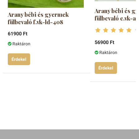
Arany bébi és g
Arany bébi és gyermek
fülbevaló e.vk-a
fülbevaló f.vk-ld-408
61900 Ft
56900 Ft
Raktáron
Raktáron
Érdekel
Érdekel