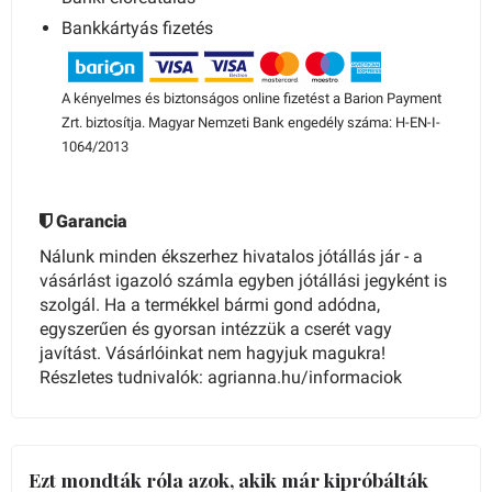
Bankkártyás fizetés
A kényelmes és biztonságos online fizetést a Barion Payment
Zrt. biztosítja. Magyar Nemzeti Bank engedély száma: H-EN-I-
1064/2013
Garancia
Nálunk minden ékszerhez hivatalos jótállás jár - a
vásárlást igazoló számla egyben jótállási jegyként is
szolgál. Ha a termékkel bármi gond adódna,
egyszerűen és gyorsan intézzük a cserét vagy
javítást. Vásárlóinkat nem hagyjuk magukra!
Részletes tudnivalók: agrianna.hu/informaciok
Ezt mondták róla azok, akik már kipróbálták