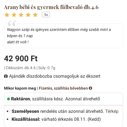
Arany bébi és gyermek fülbevaló db.4.6
5x
Nagyon szép és igényes szerintem élőben még szebb mint a
képen és 1 nap
alatt itt volt !
42 900 Ft
| Cikkszám: db.4.6 | Súly: 0.7g
Ajándék díszdobozba csomagoljuk az ékszert
Mikor kapom meg |
Fizetés, szállítás bővebben
Raktáron
, szállításra kész. Azonnal átvehető
Személyesen
rendelés után azonnal átvehető.
Térkép
Kiszállítással:
várható érkezés 08.11. (Kedd)