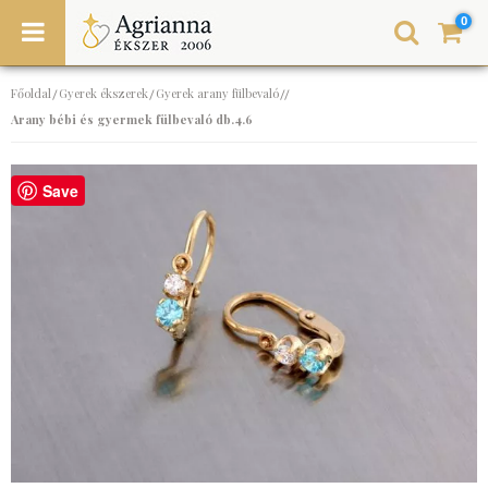
0
Főoldal
Gyerek ékszerek
Gyerek arany fülbevaló
/
/
//
Arany bébi és gyermek fülbevaló db.4.6
Save