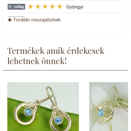
Gyöngyi
5
- csillag
Tímea
További visszajelzések
5
- csillag
Termékek amik érdekesek
lehetnek önnek!