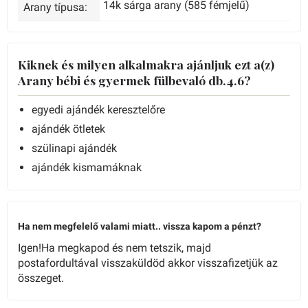
14k sárga arany (585 fémjelű)
Arany típusa:
Kiknek és milyen alkalmakra ajánljuk ezt a(z)
Arany bébi és gyermek fülbevaló db.4.6?
egyedi ajándék keresztelőre
ajándék ötletek
szülinapi ajándék
ajándék kismamáknak
Ha nem megfelelő valami miatt.. vissza kapom a pénzt?
Igen!Ha megkapod és nem tetszik, majd
postafordultával visszaküldöd akkor visszafizetjük az
összeget.