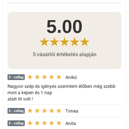
5.00
5 vásárlói értékelés alapján
Anikó
5
- csillag
Nagyon szép és igényes szerintem élőben még szebb
mint a képen és 1 nap
alatt itt volt !
Timea
5
- csillag
Anita
5
- csillag