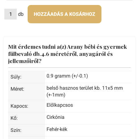
db
HOZZÁADÁS A KOSÁRHOZ
Mit érdemes tudni a(z) Arany bébi és gyermek
fülbevaló db.4.6 méretéről, anyagáról és
jellemzőiről?
0.9 gramm (+/-0.1)
Súly:
belső hasznos terület kb. 11x5 mm
Méret:
(+-1mm)
Előlkapcsos
Kapocs:
Cirkónia
Kő:
Fehér-kék
Szín: