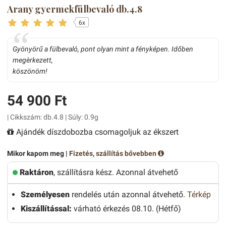
Arany gyermekfülbevaló db.4.8
6x
Gyönyörű a fülbevaló, pont olyan mint a fényképen. Időben
megèrkezett,
köszönöm!
54 900 Ft
| Cikkszám: db.4.8 | Súly: 0.9g
Ajándék díszdobozba csomagoljuk az ékszert
Mikor kapom meg |
Fizetés, szállítás bővebben
Raktáron
, szállításra kész. Azonnal átvehető
Személyesen
rendelés után azonnal átvehető.
Térkép
Kiszállítással:
várható érkezés 08.10. (Hétfő)