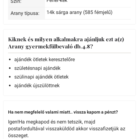
Fehér-kék
Szín:
14k sárga arany (585 fémjelű)
Arany típusa:
Kiknek és milyen alkalmakra ajánljuk ezt a(z)
Arany gyermekfülbevaló db.4.8?
ajándék ötletek keresztelőre
születésnapi ajándék
szülinapi ajándék ötletek
ajándék újszülöttnek
Ha nem megfelelő valami miatt.. vissza kapom a pénzt?
Igen!Ha megkapod és nem tetszik, majd
postafordultával visszaküldöd akkor visszafizetjük az
összeget.