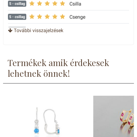
Csilla
5
- csillag
Csenge
5
- csillag
Dóra
További visszajelzések
5
- csillag
Barbara
5
- csillag
Termékek amik érdekesek
lehetnek önnek!