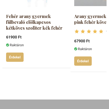
Fehér arany gyermek
Arany gyermek f
fülbevaló elölkapcsos
pink fehér köve
kétköves szoliter kék fehér
61900 Ft
67900 Ft
Raktáron
Raktáron
Érdekel
Érdekel