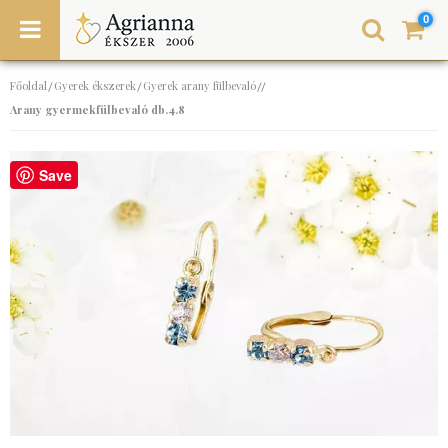
0
Főoldal
Gyerek ékszerek
Gyerek arany fülbevaló
/
/
//
Arany gyermekfülbevaló db.4.8
Save