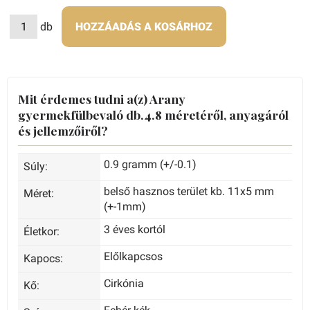
db
HOZZÁADÁS A KOSÁRHOZ
Mit érdemes tudni a(z) Arany
gyermekfülbevaló db.4.8 méretéről, anyagáról
és jellemzőiről?
0.9 gramm (+/-0.1)
Súly:
belső hasznos terület kb. 11x5 mm
Méret:
(+-1mm)
3 éves kortól
Életkor:
Előlkapcsos
Kapocs:
Cirkónia
Kő: