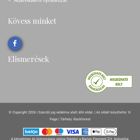
Adatvédelmi nyilatkozat
Kövess minket
Elismerések
© Copyright 2026 | Szerzői jog védelme alatt álló oldal. |
Az oldalt készítette:
X-
Page
| Tárhely: Rackforest
A kényelmes és biztonságos online fizetést a Barion Payment Zrt. biztosítja,