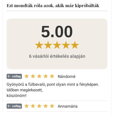
Ezt mondták róla azok, akik már kipróbálták
5.00
6 vásárlói értékelés alapján
Nándorné
5
- csillag
Gyönyörű a fülbevaló, pont olyan mint a fényképen.
Időben megèrkezett,
köszönöm!
Annamária
5
- csillag