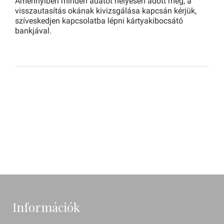
Amennyiben minden adatot helyesen adott meg, a
visszautasítás okának kivizsgálása kapcsán kérjük,
szíveskedjen kapcsolatba lépni kártyakibocsátó
bankjával.
Információk