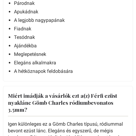
Párodnak
Apukádnak
A legjobb nagypapának
Fiadnak
Tesódnak
Ajándékba
Meglepetésnek
Elegáns alkalmakra
A hétköznapok feldobására
Miért imádják a vásárlók ezt a(z) Férfi ezüst
nyaklánc Gömb Charles ródiumbevonatos
3.5mm?
Igen különleges ez a Gömb Charles típusú, ródiummal
bevont ezüst lánc. Elegáns és egyszerű, de mégis