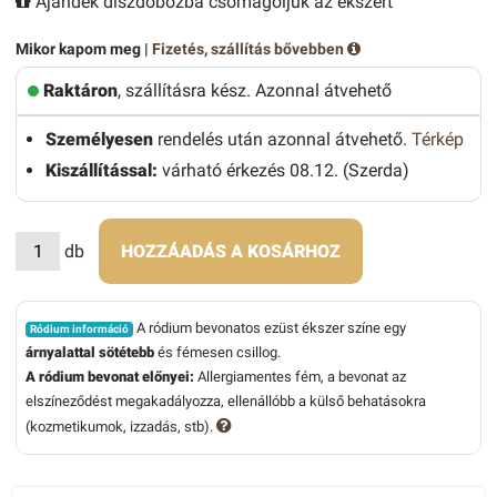
Ajándék díszdobozba csomagoljuk az ékszert
Mikor kapom meg |
Fizetés, szállítás bővebben
Raktáron
, szállításra kész. Azonnal átvehető
Személyesen
rendelés után azonnal átvehető.
Térkép
Kiszállítással:
várható érkezés 08.12. (Szerda)
db
HOZZÁADÁS A KOSÁRHOZ
A ródium bevonatos ezüst ékszer színe egy
Ródium információ
árnyalattal sötétebb
és fémesen csillog.
A ródium bevonat előnyei:
Allergiamentes fém, a bevonat az
elszíneződést megakadályozza, ellenállóbb a külső behatásokra
(kozmetikumok, izzadás, stb).