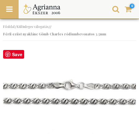
0
Főoldal
Különleges válogatás
/
//
Férfi ezüst nyaklánc Gömb Charles ródiumbevonatos 3.5mm
Save