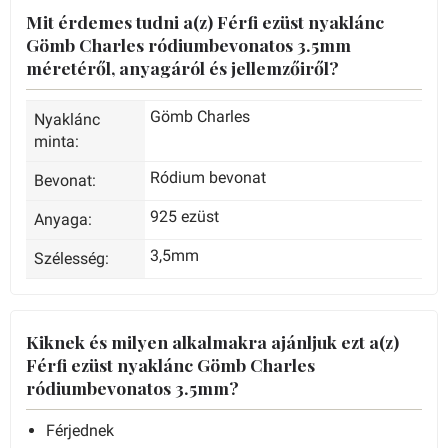
Mit érdemes tudni a(z) Férfi ezüst nyaklánc
Gömb Charles ródiumbevonatos 3.5mm
méretéről, anyagáról és jellemzőiről?
Gömb Charles
Nyaklánc
minta:
Ródium bevonat
Bevonat:
925 ezüst
Anyaga:
3,5mm
Szélesség:
Kiknek és milyen alkalmakra ajánljuk ezt a(z)
Férfi ezüst nyaklánc Gömb Charles
ródiumbevonatos 3.5mm?
Férjednek