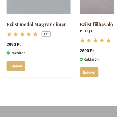
Ezüst medál Magyar címer
Ezüst fülbevaló 
e-031
11x
2990 Ft
2890 Ft
Raktáron
Raktáron
Érdekel
Érdekel