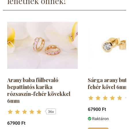
lehetnek önnek!
Arany baba fülbevaló
Sárga arany butt
bepattintós karika
fehér kővel 6mm
rózsaszín-fehér kövekkel
6mm
67900 Ft
36x
Raktáron
67900 Ft