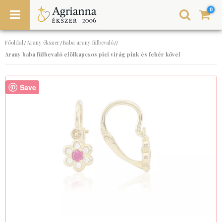
0
Főoldal
Arany ékszer
Baba arany fülbevaló
/
/
//
Arany baba fülbevaló elölkapcsos pici virág pink és fehér kővel
Save