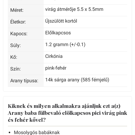
virág átmérője 5.5 x 5.5mm
Méret:
Újszülött kortól
Életkor:
Előlkapcsos
Kapocs:
1.2 gramm (+/-0.1)
Súly:
Cirkónia
Kő:
pink-fehér
Szín:
14k sárga arany (585 fémjelű)
Arany típusa:
Kiknek és milyen alkalmakra ajánljuk ezt a(z)
Arany baba fülbevaló elölkapcsos pici virág pink
és fehér kővel?
Mosolygós babáknak