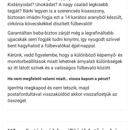
Kislányodat? Unokádat? A nagy család legkisebb
tagját? Bárki legyen is a szerencsés kisasszony,
biztosan imádni fogja ezt a 14 karátos aranyból készült,
cirkónia kövecskékkel díszített fülbevalót!
Garantáltan baba-biztos zárját még a legrafináltabb
ujjacskák sem fogják tudni kinyitni, így nyugodt szívvel
bent hagyhatod a fülbevalókat éjjel-nappal.
Kérünk, vedd figyelembe, hogy a különböző képernyő- és
monitorbeállítások miatt lehetnek árnyalati különbségek
az itt látott színek és a valóságos fülbevaló között.
Ha nem megfelelő valami miatt.. vissza kapom a pénzt?
Igen!Ha megkapod és nem tetszik, majd
postafordultával visszaküldöd akkor visszafizetjük az
összeget.