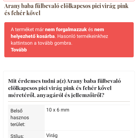
Arany baba fülbevaló elölkapcsos pici virág pink
és fehér kővel
A terméket már
nem forgalmazzuk
és
nem
helyezhető kosárba
. Hasonló termékeinkhez
kattintson a tovább gombra.
Tovább
Mit érdemes tudni a(z) Arany baba fülbevaló
elölkapcsos pici virág pink és fehér kővel
méretéről, anyagáról és jellemzőiről?
10 x 6 mm
Belső
hasznos
terület:
Virág
Stílus: