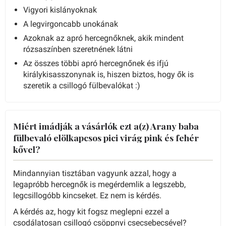
Vigyori kislányoknak
A legvirgoncabb unokának
Azoknak az apró hercegnőknek, akik mindent
rózsaszínben szeretnének látni
Az összes többi apró hercegnőnek és ifjú
királykisasszonynak is, hiszen biztos, hogy ők is
szeretik a csillogó fülbevalókat :)
Miért imádják a vásárlók ezt a(z) Arany baba
fülbevaló elölkapcsos pici virág pink és fehér
kővel?
Mindannyian tisztában vagyunk azzal, hogy a
legapróbb hercegnők is megérdemlik a legszebb,
legcsillogóbb kincseket. Ez nem is kérdés.
A kérdés az, hogy kit fogsz meglepni ezzel a
csodálatosan csillogó csöppnyi csecsebecsével?