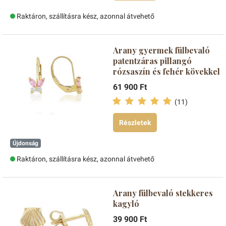
Raktáron, szállításra kész, azonnal átvehető
Arany gyermek fülbevaló
patentzáras pillangó
rózsaszín és fehér kövekkel
61 900 Ft
(11)
Részletek
Újdonság
Raktáron, szállításra kész, azonnal átvehető
Arany fülbevaló stekkeres
kagyló
39 900 Ft