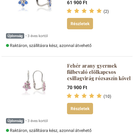
61 900 Ft
(2)
Részletek
Újdonság
• 3 éves kortól
Raktáron, szállításra kész, azonnal átvehető
Fehér arany gyermek
fülbevaló elölkapcsos
csillagvirág rózsaszín kővel
70 900 Ft
(10)
Részletek
Újdonság
• 3 éves kortól
Raktáron, szállításra kész, azonnal átvehető