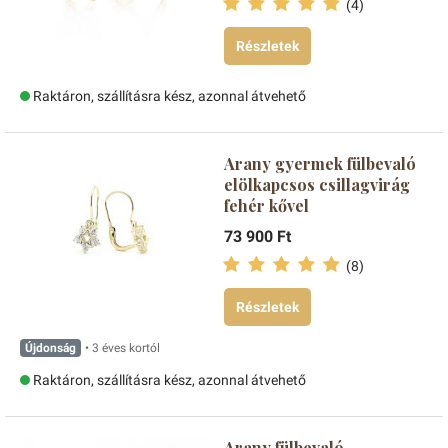
(4)
Részletek
Raktáron, szállításra kész, azonnal átvehető
Arany gyermek fülbevaló
elölkapcsos csillagvirág
fehér kővel
73 900 Ft
(8)
Részletek
Újdonság
• 3 éves kortól
Raktáron, szállításra kész, azonnal átvehető
Arany fülbevaló