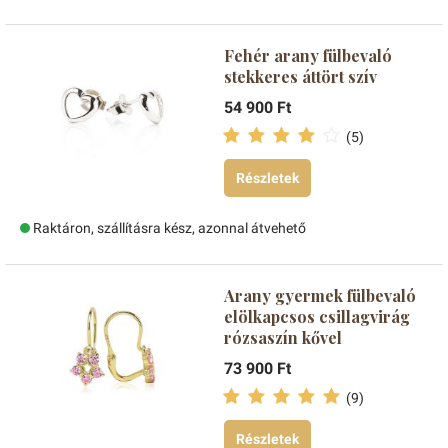
Fehér arany fülbevaló
stekkeres áttört szív
54 900 Ft
(5)
Részletek
Raktáron, szállításra kész, azonnal átvehető
Arany gyermek fülbevaló
elölkapcsos csillagvirág
rózsaszín kővel
73 900 Ft
(9)
Részletek