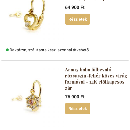
64 900 Ft
Részletek
Raktáron, szállításra kész, azonnal átvehető
Arany baba fülbevaló
rózsaszín-fehér köves virág
formával - 14K előlkapcsos
zár
76 900 Ft
Részletek