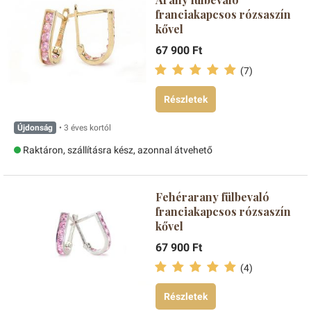
franciakapcsos rózsaszín
kővel
67 900 Ft
(7)
Részletek
Újdonság
• 3 éves kortól
Raktáron, szállításra kész, azonnal átvehető
Fehérarany fülbevaló
franciakapcsos rózsaszín
kővel
67 900 Ft
(4)
Részletek