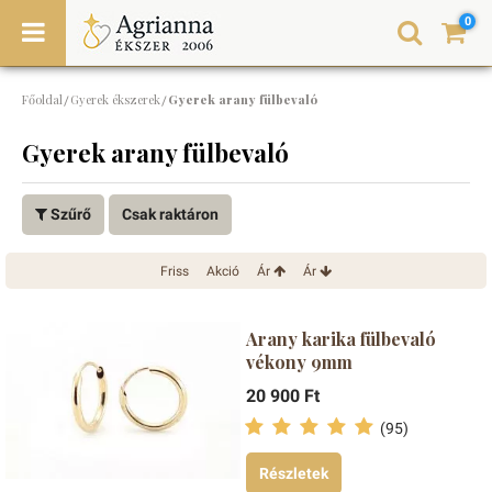
0
Főoldal
Gyerek ékszerek
Gyerek arany fülbevaló
/
/
Gyerek arany fülbevaló
Szűrő
Csak raktáron
Friss
Akció
Ár
Ár
Arany karika fülbevaló
vékony 9mm
20 900 Ft
(95)
Részletek