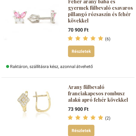
Fehér arany baba és
gyermek fülbevaló csavaros
pillangó rózsaszín és fehér
kövekkel
70 900 Ft
(6)
Részletek
Raktáron, szállításra kész, azonnal átvehető
Arany fülbevaló
franciakapcsos rombusz
alakú apró fehér kövekkel
73 900 Ft
(2)
Részletek