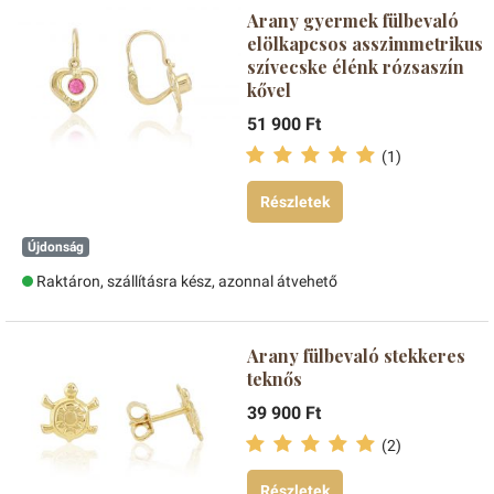
Arany gyermek fülbevaló
elölkapcsos asszimmetrikus
szívecske élénk rózsaszín
kővel
51 900 Ft
(1)
Részletek
Újdonság
Raktáron, szállításra kész, azonnal átvehető
Arany fülbevaló stekkeres
teknős
39 900 Ft
(2)
Részletek