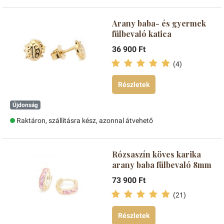
Arany baba- és gyermek
fülbevaló katica
36 900 Ft
(4)
Részletek
Újdonság
Raktáron, szállításra kész, azonnal átvehető
Rózsaszín köves karika
arany baba fülbevaló 8mm
73 900 Ft
(21)
Részletek