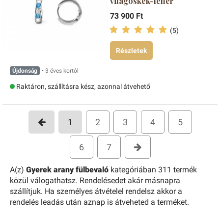
világoskék-fehér
73 900 Ft
(5)
Részletek
Újdonság
• 3 éves kortól
Raktáron, szállításra kész, azonnal átvehető
1
2
3
4
5
6
7
A(z)
Gyerek arany fülbevaló
kategóriában 311 termék
közül válogathatsz. Rendelésedet akár másnapra
szállítjuk. Ha személyes átvételel rendelsz akkor a
rendelés leadás után aznap is átveheted a terméket.