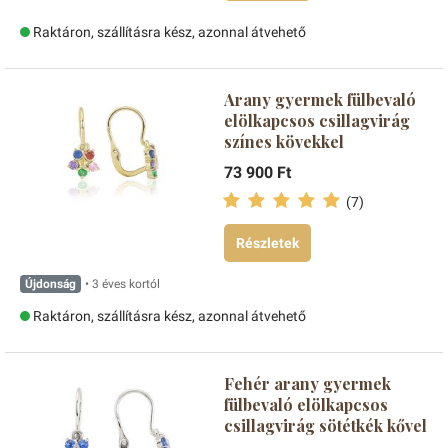
Raktáron, szállításra kész, azonnal átvehető
Arany gyermek fülbevaló
elölkapcsos csillagvirág
színes kövekkel
73 900 Ft
(7)
Részletek
Újdonság
• 3 éves kortól
Raktáron, szállításra kész, azonnal átvehető
Fehér arany gyermek
fülbevaló elölkapcsos
csillagvirág sötétkék kővel