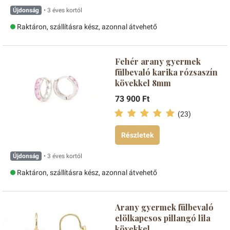
Újdonság
• 3 éves kortól
Raktáron, szállításra kész, azonnal átvehető
Fehér arany gyermek
fülbevaló karika rózsaszín
kövekkel 8mm
73 900 Ft
(23)
Részletek
Újdonság
• 3 éves kortól
Raktáron, szállításra kész, azonnal átvehető
Arany gyermek fülbevaló
elölkapcsos pillangó lila
kövekkel