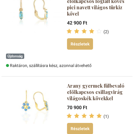
elölkapcsos foglalt köves
pici navett világos türkiz
kővel
42 900 Ft
(2)
Részletek
Újdonság
Raktáron, szállításra kész, azonnal átvehető
Arany gyermek fülbevaló
elölkapcsos csillagvirág
világoskék kövekkel
70 900 Ft
(1)
Részletek