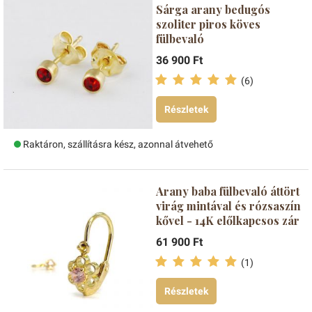
Sárga arany bedugós
szoliter piros köves
fülbevaló
36 900 Ft
(6)
Részletek
Raktáron, szállításra kész, azonnal átvehető
Arany baba fülbevaló áttört
virág mintával és rózsaszín
kővel - 14K előlkapcsos zár
61 900 Ft
(1)
Részletek