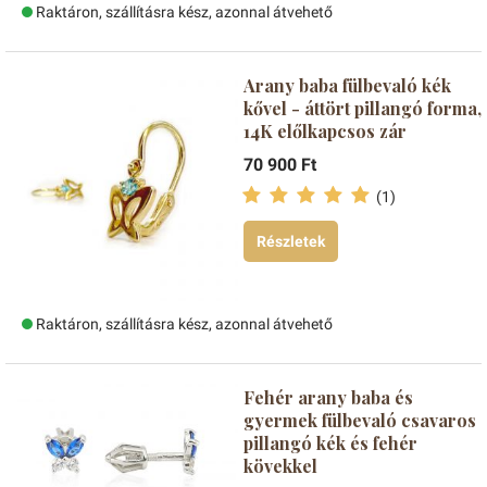
Raktáron, szállításra kész, azonnal átvehető
Arany baba fülbevaló kék
kővel - áttört pillangó forma,
14K előlkapcsos zár
70 900 Ft
(1)
Részletek
Raktáron, szállításra kész, azonnal átvehető
Fehér arany baba és
gyermek fülbevaló csavaros
pillangó kék és fehér
kövekkel