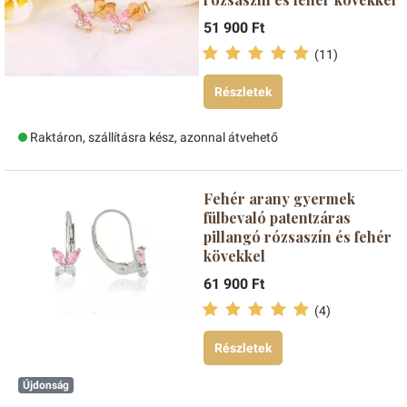
51 900 Ft
(11)
Részletek
Raktáron, szállításra kész, azonnal átvehető
Fehér arany gyermek
fülbevaló patentzáras
pillangó rózsaszín és fehér
kövekkel
61 900 Ft
(4)
Részletek
Újdonság