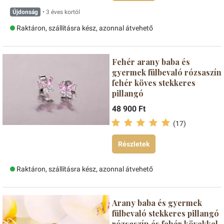
Újdonság
• 3 éves kortól
Raktáron, szállításra kész, azonnal átvehető
Fehér arany baba és
gyermek fülbevaló rózsaszín
fehér köves stekkeres
pillangó
48 900 Ft
(17)
Részletek
Raktáron, szállításra kész, azonnal átvehető
Arany baba és gyermek
fülbevaló stekkeres pillangó
rózsaszín és fehér kövekkel