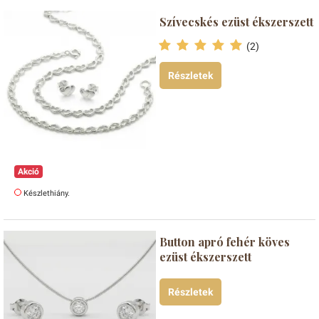
Szívecskés ezüst ékszerszett
(2)
Részletek
Akció
Készlethiány.
Button apró fehér köves
ezüst ékszerszett
Részletek