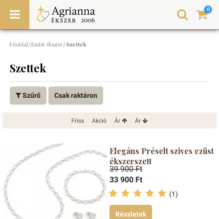
0
Főoldal
Ezüst ékszer
Szettek
/
/
Szettek
Szűrő
Csak raktáron
Friss
Akció
Ár
Ár
Elegáns Préselt szives ezüst
ékszerszett
39 900 Ft
33 900 Ft
(1)
Részletek