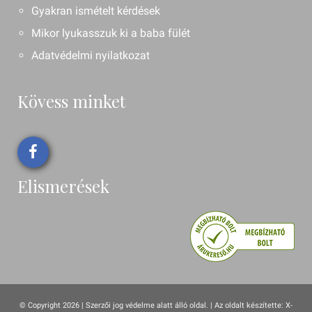
Gyakran ismételt kérdések
Mikor lyukasszuk ki a baba fülét
Adatvédelmi nyilatkozat
Kövess minket
Elismerések
© Copyright 2026 | Szerzői jog védelme alatt álló oldal. |
Az oldalt készítette:
X-