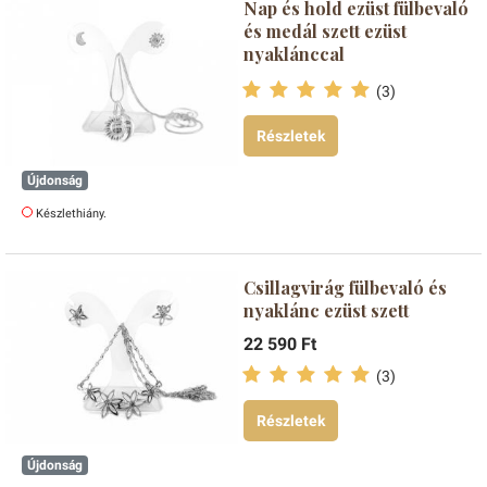
Nap és hold ezüst fülbevaló
és medál szett ezüst
nyaklánccal
(3)
Részletek
Újdonság
Készlethiány.
Csillagvirág fülbevaló és
nyaklánc ezüst szett
22 590 Ft
(3)
Részletek
Újdonság