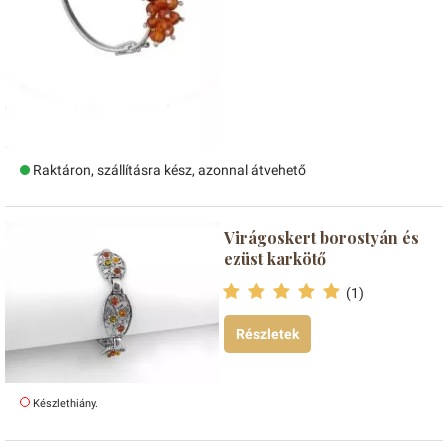
Raktáron, szállításra kész, azonnal átvehető
Virágoskert borostyán és
ezüst karkötő
(1)
Részletek
Készlethiány.