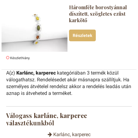
Háromféle borostyánnal
díszített, szögletes ezüst
karkötő
Részletek
Készlethiány.
A(z)
Karlánc, karperec
kategóriában 3 termék közül
válogathatsz. Rendelésedet akár másnapra szállítjuk. Ha
személyes átvételel rendelsz akkor a rendelés leadás után
aznap is átveheted a terméket.
Válogass
karlánc, karperec
választékunkból
Karlánc, karperec