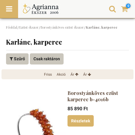
0
Főoldal
Ezüst ékszer
Borostyánköves ezüst ékszer
Karlánc, karperec
/
/
/
Karlánc, karperec
Szűrő
Csak raktáron
Friss
Akció
Ár
Ár
Borostyánköves ezüst
karperec b-4016b
85 890 Ft
Részletek