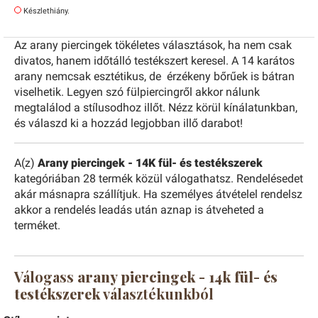
Készlethiány.
Az
arany
piercingek
tökéletes
választások,
ha
nem
csak
divatos,
hanem
időtálló
testékszert
keresel.
A
14
karátos
arany
nemcsak
esztétikus,
de
érzékeny
bőrűek
is
bátran
viselhetik.
Legyen
szó
fülpiercingről akkor
nálunk
megtalálod
a
stílusodhoz
illőt.
Nézz
körül
kínálatunkban,
és
válaszd
ki
a
hozzád
legjobban
illő
darabot!
A(z)
Arany piercingek - 14K fül- és testékszerek
kategóriában 28 termék közül válogathatsz. Rendelésedet
akár másnapra szállítjuk. Ha személyes átvételel rendelsz
akkor a rendelés leadás után aznap is átveheted a
terméket.
Válogass
arany piercingek - 14k fül- és
testékszerek
választékunkból