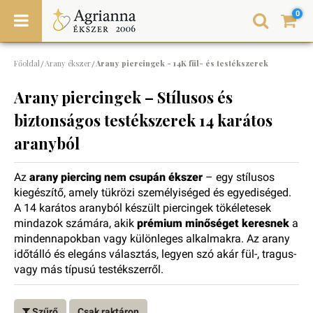
0
Főoldal
Arany ékszer
Arany piercingek - 14K fül- és testékszerek
/
/
Arany piercingek – Stílusos és
biztonságos testékszerek 14 karátos
aranyból
Az
arany piercing nem csupán
ékszer
–
egy
stílusos
kiegészítő,
amely
tükrözi
személyiséged
és
egyediséged.
A
14
karátos
aranyból
készült
piercingek
tökéletesek
mindazok
számára,
akik
prémium minőséget
keresnek
a
mindennapokban
vagy
különleges
alkalmakra.
Az
arany
időtálló
és
elegáns
választás,
legyen
szó
akár
fül-,
tragus-
vagy
más
típusú
testékszerről.
Szűrő
Csak raktáron