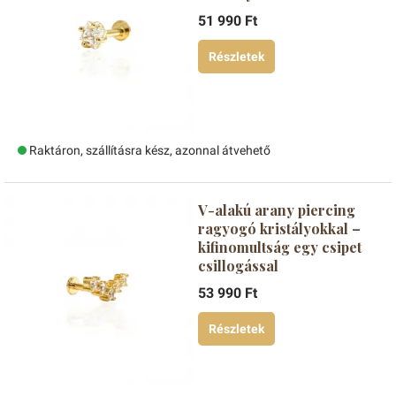
51 990 Ft
Részletek
Raktáron, szállításra kész, azonnal átvehető
V-alakú arany piercing
ragyogó kristályokkal –
kifinomultság egy csipet
csillogással
53 990 Ft
Részletek