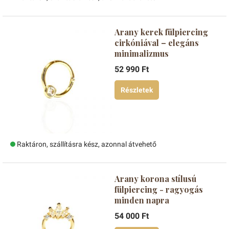
Arany kerek fülpiercing
cirkóniával – elegáns
minimalizmus
52 990 Ft
Részletek
Raktáron, szállításra kész, azonnal átvehető
Arany korona stílusú
fülpiercing - ragyogás
minden napra
54 000 Ft