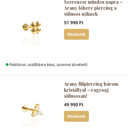
Szerencse minden napra –
Arany lóhere piercing a
stílusos nőknek
51 990 Ft
Részletek
Raktáron, szállításra kész, azonnal átvehető
Arany fülpiercing három
kristállyal – ragyogj
stílusosan!
49 990 Ft
Részletek