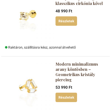
klasszikus cirkónia kővel
48 990 Ft
Részletek
Raktáron, szállításra kész, azonnal átvehető
Modern minimalizmus
arany köntösben –
Geometrikus kristály
piercing
53 990 Ft
Részletek