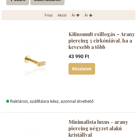
Friss
Akció
Ár
Ár
Kifinomult csillogás – Arany
piercing 3 cirkóniával, ha a
kevesebb a több
43 990 Ft
Részletek
Raktáron, szállításra kész, azonnal átvehető
Minimalista luxus - arany
piercing négyzet alakú
kristállyal