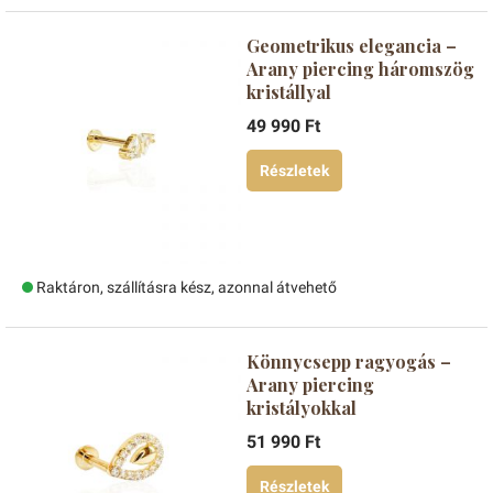
Geometrikus elegancia –
Arany piercing háromszög
kristállyal
49 990 Ft
Részletek
Raktáron, szállításra kész, azonnal átvehető
Könnycsepp ragyogás –
Arany piercing
kristályokkal
51 990 Ft
Részletek