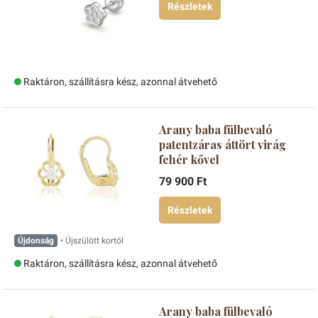
Részletek
Raktáron, szállításra kész, azonnal átvehető
Arany baba fülbevaló
patentzáras áttört virág
fehér kővel
79 900 Ft
Részletek
Újdonság
• Újszülött kortól
Raktáron, szállításra kész, azonnal átvehető
Arany baba fülbevaló