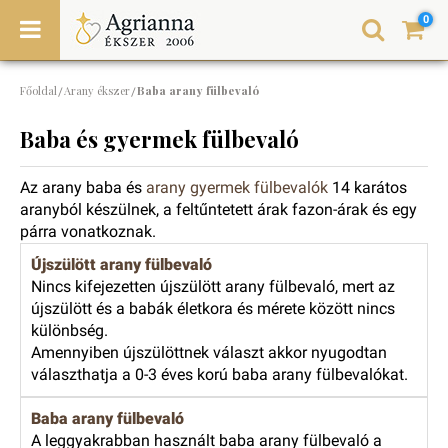
0
Főoldal
Arany ékszer
Baba arany fülbevaló
/
/
Baba és gyermek fülbevaló
Az arany baba és
arany gyermek fülbevalók
14 karátos
aranyból készülnek, a feltűntetett árak fazon-árak és egy
párra vonatkoznak.
Újszülött arany fülbevaló
Nincs kifejezetten újszülött arany fülbevaló, mert az
újszülött és a babák életkora és mérete között nincs
különbség.
Amennyiben újszülöttnek választ akkor nyugodtan
választhatja a 0-3 éves korú baba arany fülbevalókat.
Baba arany fülbevaló
A leggyakrabban használt baba arany fülbevaló a