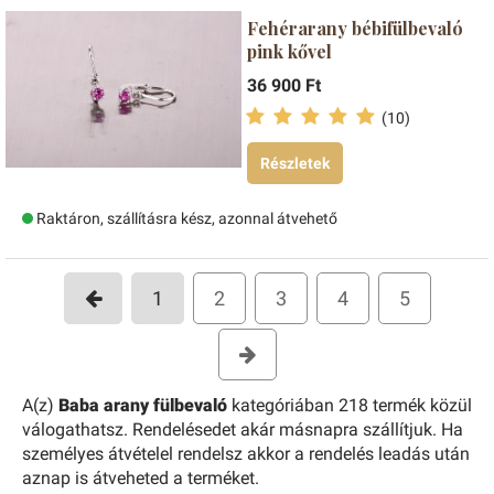
Fehérarany bébifülbevaló
pink kővel
36 900 Ft
(10)
Részletek
Raktáron, szállításra kész, azonnal átvehető
1
2
3
4
5
A(z)
Baba arany fülbevaló
kategóriában 218 termék közül
válogathatsz. Rendelésedet akár másnapra szállítjuk. Ha
személyes átvételel rendelsz akkor a rendelés leadás után
aznap is átveheted a terméket.