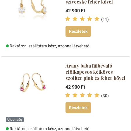
szívecske fehér kővel
42 900 Ft
(11)
Részletek
Raktáron, szállításra kész, azonnal átvehető
Arany baba fülbevaló
elölkapcsos kétköves
szoliter pink és fehér kővel
42 900 Ft
(30)
Részletek
Újdonság
Raktáron, szállításra kész, azonnal átvehető