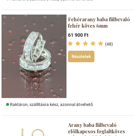
Fehérarany baba fülbevaló
fehér köves 6mm
61 900 Ft
(48)
Részletek
Raktáron, szállításra kész, azonnal átvehető
Arany baba fülbevaló
elölkapcsos foglaltköves