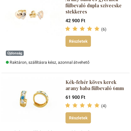
fülbevaló dupla szivecske
stekkeres
42 900 Ft
(6)
Részletek
Újdonság
Raktáron, szállításra kész, azonnal átvehető
Kék-fehér köves kerek
arany baba fülbevaló 6mm
61 900 Ft
(4)
Részletek