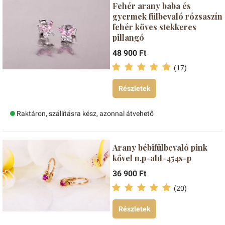
Fehér arany baba és
gyermek fülbevaló rózsaszín
fehér köves stekkeres
pillangó
48 900 Ft
(17)
Részletek
Raktáron, szállításra kész, azonnal átvehető
Arany bébifülbevaló pink
kővel n.p-ald-454s-p
36 900 Ft
(20)
Részletek