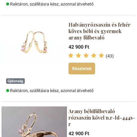
Raktáron, szállításra kész, azonnal átvehető
Halványrózsaszín és fehér
köves bébi és gyermek
arany fülbevaló
42 900 Ft
(43)
Részletek
Újdonság
Raktáron, szállításra kész, azonnal átvehető
Arany bébifülbevaló
rózsaszín kővel n.r-ld-444s-
r
42 900 Ft