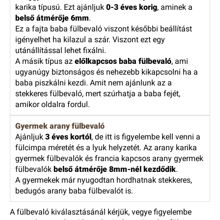
karika típusú. Ezt ajánljuk
0-3 éves korig
, aminek a
belső átmérője 6mm
.
Ez a fajta baba fülbevaló viszont későbbi beállítást
igényelhet ha kilazul a szár. Viszont ezt egy
utánállítással lehet fixálni.
A másik típus az
előlkapcsos baba fülbevaló
, ami
ugyanúgy biztonságos és nehezebb kikapcsolni ha a
baba piszkálni kezdi. Amit nem ajánlunk az a
stekkeres fülbevaló, mert szúrhatja a baba fejét,
amikor oldalra fordul.
Gyermek arany fülbevaló
Ajánljuk
3 éves kortól
, de itt is figyelembe kell venni a
fülcimpa méretét és a lyuk helyzetét. Az arany karika
gyermek fülbevalók és francia kapcsos arany gyermek
fülbevalók
belső átmérője 8mm-nél kezdődik
.
A gyermekek már nyugodtan hordhatnak stekkeres,
bedugós arany baba fülbevalót is.
A fülbevaló kiválasztásánál kérjük, vegye figyelembe