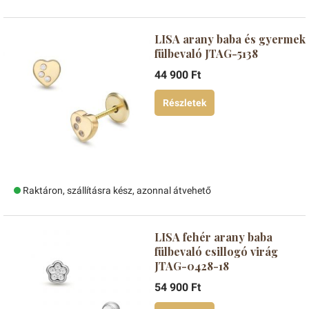
LISA arany baba és gyermek
fülbevaló JTAG-5138
44 900 Ft
Részletek
Raktáron, szállításra kész, azonnal átvehető
LISA fehér arany baba
fülbevaló csillogó virág
JTAG-0428-18
54 900 Ft