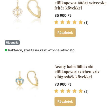
elölkapcsos áttört szívecske
fehér kövekkel
85 900 Ft
(1)
Részletek
Újdonság
Raktáron, szállításra kész, azonnal átvehető
Arany baba fülbevaló
elölkapcsos szívben szív
világoskék kövekkel
73 900 Ft
(2)
Részletek