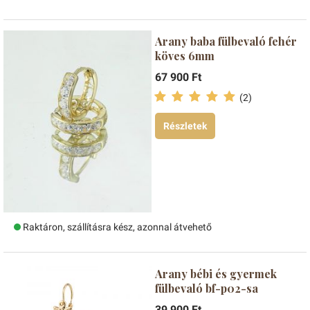
Arany baba fülbevaló fehér
köves 6mm
67 900 Ft
(2)
Részletek
Raktáron, szállításra kész, azonnal átvehető
Arany bébi és gyermek
fülbevaló bf-p02-sa
39 900 Ft