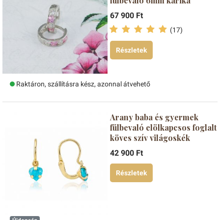
fülbevaló 6mm karika
67 900 Ft
(17)
Részletek
Raktáron, szállításra kész, azonnal átvehető
Arany baba és gyermek
fülbevaló elölkapcsos foglalt
köves szív világoskék
42 900 Ft
Részletek