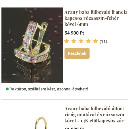
Arany baba fülbevaló francia
kapcsos rózsaszín-fehér
kővel 6mm
54 900 Ft
(11)
Részletek
Raktáron, szállításra kész, azonnal átvehető
Arany baba fülbevaló áttört
virág mintával és rózsaszín
kővel - 14K előlkapcsos zár