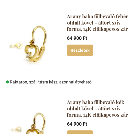
Arany baba fülbevaló fehér
oldalt kővel - áttört szív
forma, 14K előlkapcsos zár
64 900 Ft
Részletek
Raktáron, szállításra kész, azonnal átvehető
Arany baba fülbevaló kék
oldalt kővel - áttört szív
forma, 14K előlkapcsos zár
64 900 Ft