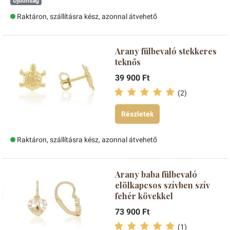
Újdonság
Raktáron, szállításra kész, azonnal átvehető
Arany fülbevaló stekkeres
teknős
39 900 Ft
(2)
Részletek
Raktáron, szállításra kész, azonnal átvehető
Arany baba fülbevaló
elölkapcsos szívben szív
fehér kövekkel
73 900 Ft
(1)