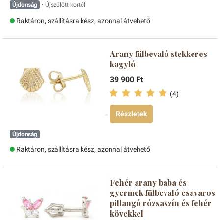
Újdonság
• Újszülött kortól
Raktáron, szállításra kész, azonnal átvehető
Arany fülbevaló stekkeres
kagyló
39 900 Ft
(4)
Részletek
Újdonság
Raktáron, szállításra kész, azonnal átvehető
Fehér arany baba és
gyermek fülbevaló csavaros
pillangó rózsaszín és fehér
kövekkel