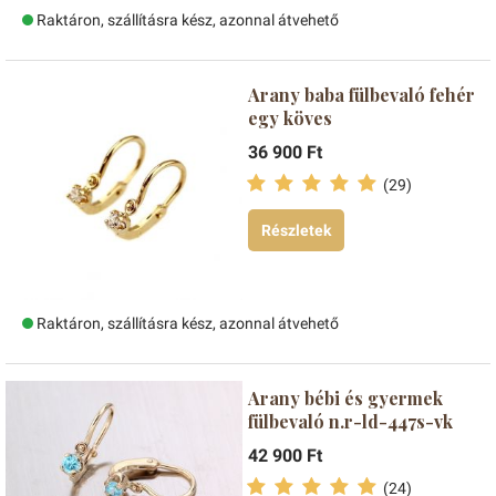
Raktáron, szállításra kész, azonnal átvehető
Arany baba fülbevaló fehér
egy köves
36 900 Ft
(29)
Részletek
Raktáron, szállításra kész, azonnal átvehető
Arany bébi és gyermek
fülbevaló n.r-ld-447s-vk
42 900 Ft
(24)