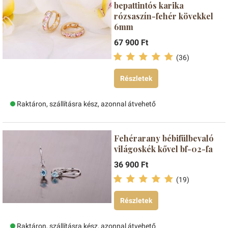
bepattintós karika
rózsaszín-fehér kövekkel
6mm
67 900 Ft
(36)
Részletek
Raktáron, szállításra kész, azonnal átvehető
Fehérarany bébifülbevaló
világoskék kővel bf-02-fa
36 900 Ft
(19)
Részletek
Raktáron, szállításra kész, azonnal átvehető