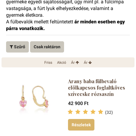
gyermeke egyedi sajátosságait, úgy mint pl. a fülcimpa
vastagsága, a fúrt lyuk elhelyezkedése, valamint a
gyermek életkora.
A fülbevalók mellett feltüntetett
ár minden esetben egy
párra vonatkozik.
Szűrő
Csak raktáron
Friss
Akció
Ár
Ár
Arany baba fülbevaló
elölkapcsos foglaltköves
szívecske rózsaszín
42 900 Ft
(32)
Részletek