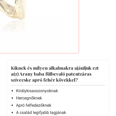
Kiknek és milyen alkalmakra ajánljuk ezt
a(z) Arany baba fülbevaló patentzáras
szívecske apró fehér kövekkel?
Királykisasszonyoknak
Hercegnőknek
Apró felfedezőknek
A család legifjabb tagjának