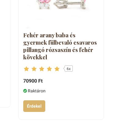
Fehér arany baba és
gyermek fülbevaló csavaros
pillangó rózsaszín és fehér
kövekkel
6x
70900 Ft
Raktáron
Érdekel