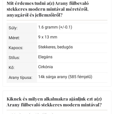
Mit érdemes tudni a(z) Arany fülbevaló
stekkeres modern mintával méretéről,
anyagáról és jellemzőiről?
1.6 gramm (+/-0.1)
Súly:
9 x 13 mm
Méret:
Stekkeres, bedugós
Kapocs:
Elegáns
Stílus:
Cirkónia
Kő:
14k sárga arany (585 fémjelű)
Arany típusa:
Kiknek és milyen alkalmakra ajánljuk ezt a(z)
Arany fülbevaló stekkeres modern mintával?