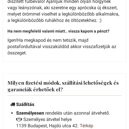
díszített fülbevaló! Ajánljuk minden olyan hölgynek
vagy leányzónak, aki szeretne egy aprócska új ékszert,
melyet örömmel viselhet a legkülönbözőbb alkalmakra,
a legkülönbözőbb ruhákhoz és öltözetekhez. :)
Ha nem megfelelő valami miatt.. vissza kapom a pénzt?
Igen!Ha megkapod és nem tetszik, majd
postafordultával visszaküldöd akkor visszafizetjük az
összeget.
Milyen fizetési módok, szállítási lehetőségek és
garanciák érhetőek el?
Szállítás
Személyesen
rendelés után azonnal átvehető.
Személyes átvétel helye
1139 Budapest, Hajdú utca 42.
Térkép