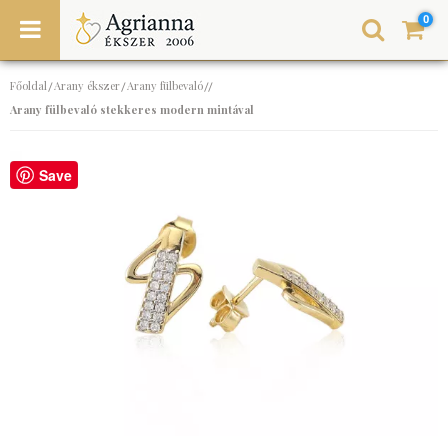
0
Főoldal
Arany ékszer
Arany fülbevaló
/
/
//
Arany fülbevaló stekkeres modern mintával
Save