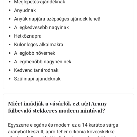
Meglepetés-ajándéknak
Anyudnak
Anyák napjára szépséges ajándék lehet!
A legkedvesebb nagyinak
Hétköznapra
Különleges alkalmakra
A legjobb nővérnek
A legmenőbb nagynéninek
Kedvenc tanárodnak
Szülinapi ajándéknak
Miért imádják a vásárlók ezt a(z) Arany
fülbevaló stekkeres modern mintával?
Egyszerre elegáns és modern ez a 14 karátos sárga
aranyból készült, apró fehér cirkónia kövecskékkel