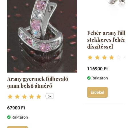
Fehér arany fülb
stekkeres fehér
díszítéssel
116900 Ft
Arany gyermek fülbevaló
Raktáron
9mm belső átmérő
Érdekel
5x
67900 Ft
Raktáron