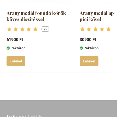
Arany medál fonódó körök
Arany medál apr
köves díszítéssel
pici kővel
2x
61900 Ft
30900 Ft
Raktáron
Raktáron
Érdekel
Érdekel