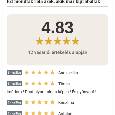
Ezt mondták róla azok, akik már kipróbálták
4.83
12 vásárlói értékelés alapján
Andzselika
5
- csillag
Timea
5
- csillag
Imádom ! Pont olyan mint a képen ! És gyönyörű !
Krisztina
5
- csillag
Antalné
5
- csillag