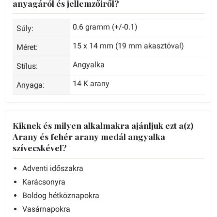
anyagáról és jellemzőiről?
0.6 gramm (+/-0.1)
Súly:
15 x 14 mm (19 mm akasztóval)
Méret:
Angyalka
Stílus:
14 K arany
Anyaga:
Kiknek és milyen alkalmakra ajánljuk ezt a(z)
Arany és fehér arany medál angyalka
szívecskével?
Adventi időszakra
Karácsonyra
Boldog hétköznapokra
Vasárnapokra