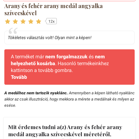
Arany és fehér arany medál angyalka
szívecskével
12x
Tökèletes választás volt! Olyan mint a kèpen!
A terméket már
nem forgalmazzuk
és
nem
helyezhető kosárba
. Hasonló termékeinkhez
kattintson a tovább gombra.
Tovább
A medálhoz nem tartozik nyaklánc.
Amennyiben a képen látható nyaklánc
akkor az csak illusztráció, hogy mekkora a mérete a medálnak és milyen az
esése.
Mit érdemes tudni a(z) Arany és fehér arany
medál angyalka szívecskével méretéről,