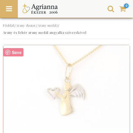
0
Főoldal
Arany ékszer
Arany medál
/
/
//
Arany és fehér arany medál angyalka szívecskével
Save