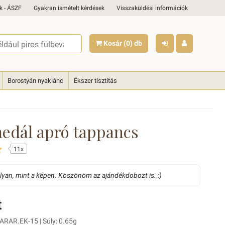
k - ÁSZF
Gyakran ismételt kérdések
Visszaküldési információk
Kosár
(0)
db
Borostyán nyaklánc
Ékszer tisztítás
edál apró tappancs
11x
olyan, mint a képen. Köszönöm az ajándékdobozt is. :)
t
ARAR.EK-15 | Súly: 0.65g