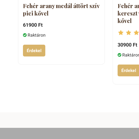
Fehér arany medál áttört szív
Fehér a
pici kővel
kereszt 
kővel
61900 Ft
Raktáron
30900 Ft
Érdekel
Raktáro
Érdekel