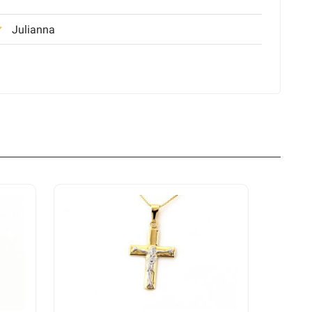
Julianna
Szilvia
Edit
Nóra
Marianna
nt a képen. Köszönöm az ajándékdobozt is. :)
Tímea
Csaba