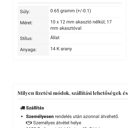
0.65 gramm (+/-0.1)
Súly:
10 x 12 mm akasztó nélkül; 17
Méret:
mm akasztóval
Állat
Stílus:
14 K arany
Anyaga:
Milyen fizetési módok, szállítási lehetőségek é
Szállítás
Személyesen
rendelés után azonnal átvehető.
Személyes átvétel helye