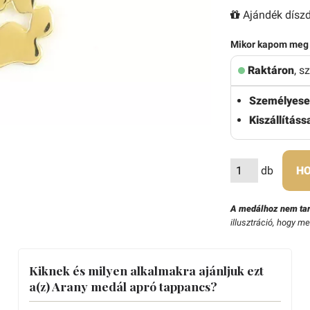
Ajándék díszd
Mikor kapom meg
Raktáron
, s
Személyese
Kiszállítássa
db
HO
A medálhoz nem tar
illusztráció, hogy m
Kiknek és milyen alkalmakra ajánljuk ezt
a(z) Arany medál apró tappancs?