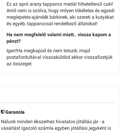
Ez az apró arany tappancs medál hihetetlenül cuki!
Arról nem is szólva, hogy milyen tökéletes és egyedi
meglepetés-ajándék bárkinek, aki szereti a kutyákat
és egyéb, tappanccsal rendelkező állatokat!
Ha nem megfelelő valami miatt.. vissza kapom a
pénzt?
Igen!Ha megkapod és nem tetszik, majd
postafordultával visszaküldöd akkor visszafizetjük
az összeget.
Garancia
Nálunk minden ékszerhez hivatalos jótállás jár - a
vásárlást igazoló számla egyben jótállási jegyként is