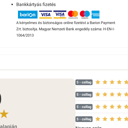
Bankkártyás fizetés
A kényelmes és biztonságos online fizetést a Barion Payment
Zrt. biztosítja. Magyar Nemzeti Bank engedély száma: H-EN-I-
1064/2013
5
- csillag
0
5
- csillag
5
- csillag
5
- csillag
 alapján