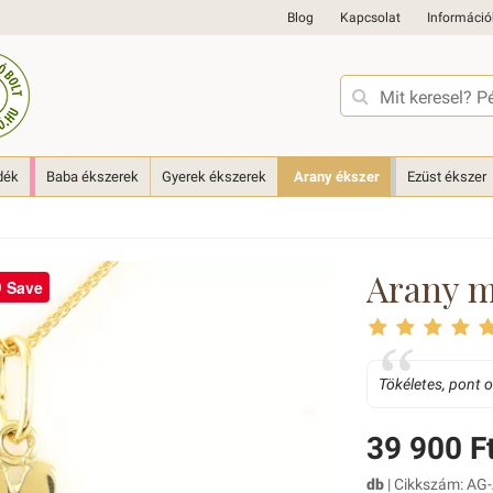
Blog
Kapcsolat
Információ
dék
Baba ékszerek
Gyerek ékszerek
Arany ékszer
Ezüst ékszer
Arany m
Save
Tökéletes, pont 
39 900 F
db
| Cikkszám: AG-