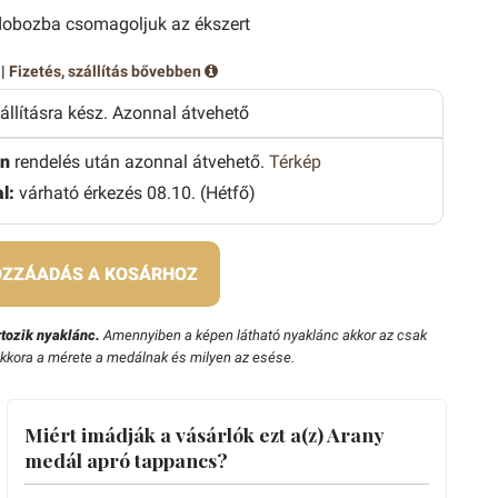
obozba csomagoljuk az ékszert
 |
Fizetés, szállítás bővebben
zállításra kész. Azonnal átvehető
n
rendelés után azonnal átvehető.
Térkép
l:
várható érkezés 08.10. (Hétfő)
ZZÁADÁS A KOSÁRHOZ
tozik nyaklánc.
Amennyiben a képen látható nyaklánc akkor az csak
ekkora a mérete a medálnak és milyen az esése.
Miért imádják a vásárlók ezt a(z) Arany
medál apró tappancs?