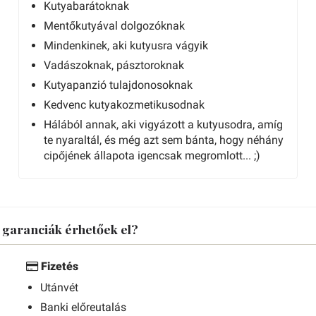
Kutyabarátoknak
Mentőkutyával dolgozóknak
Mindenkinek, aki kutyusra vágyik
Vadászoknak, pásztoroknak
Kutyapanzió tulajdonosoknak
Kedvenc kutyakozmetikusodnak
Hálából annak, aki vigyázott a kutyusodra, amíg
te nyaraltál, és még azt sem bánta, hogy néhány
cipőjének állapota igencsak megromlott... ;)
s garanciák érhetőek el?
Fizetés
Utánvét
Banki előreutalás