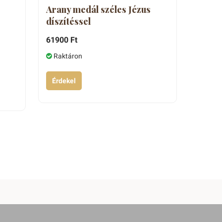
Arany medál széles Jézus
díszítéssel
61900 Ft
Raktáron
Érdekel