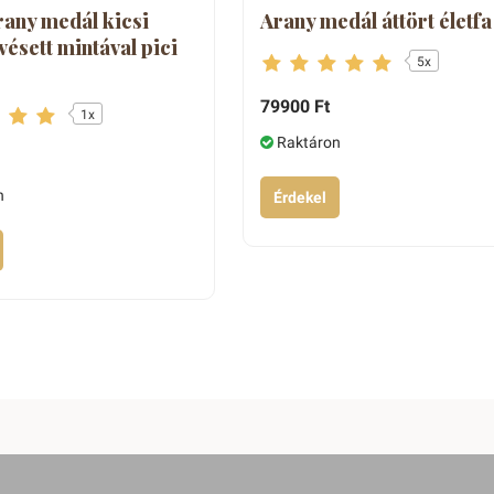
rany medál kicsi
Arany medál áttört életfa
vésett mintával pici
5x
79900 Ft
1x
Raktáron
n
Érdekel