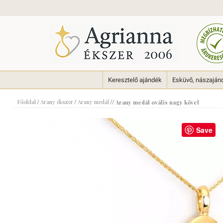
Keresztelő ajándék
Esküvő, nászaján
Főoldal
Arany ékszer
Arany medál
/
/
//
Arany medál ovális nagy kővel
Save