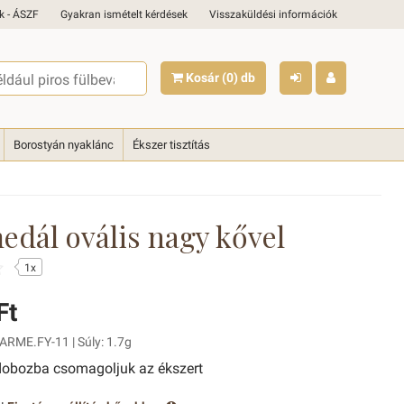
k - ÁSZF
Gyakran ismételt kérdések
Visszaküldési információk
Kosár
(0)
db
Borostyán nyaklánc
Ékszer tisztítás
edál ovális nagy kővel
1x
Ft
ARME.FY-11 | Súly: 1.7g
obozba csomagoljuk az ékszert