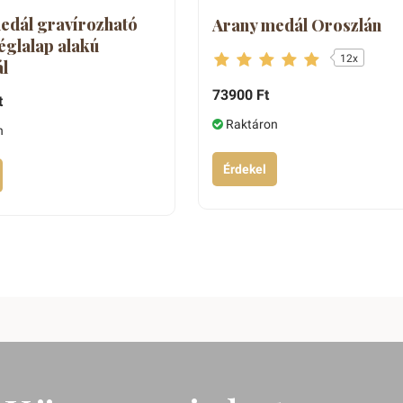
edál gravírozható
Arany medál Oroszlán
églalap alakú
12x
l
73900 Ft
t
Raktáron
n
Érdekel