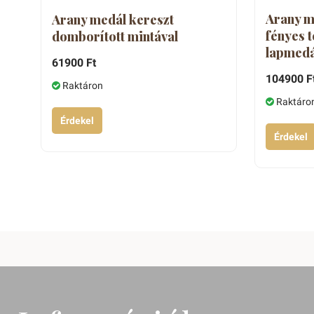
Arany m
Arany medál kereszt
fényes t
domborított mintával
lapmedá
61900 Ft
104900 F
Raktáron
Raktáro
Érdekel
Érdekel