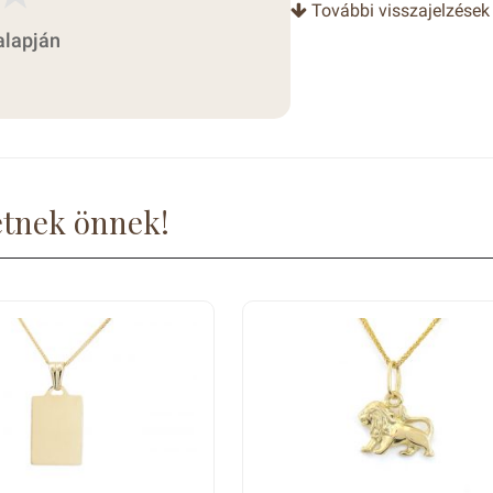
További visszajelzések
alapján
etnek önnek!