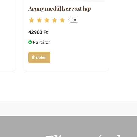
Arany medál kereszt lap
1x
42900 Ft
Raktáron
Érdekel