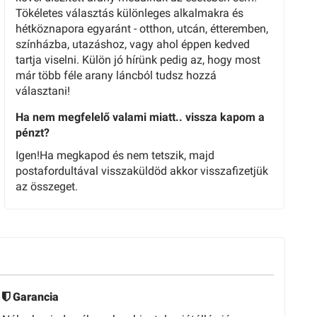
Tökéletes választás különleges alkalmakra és
hétköznapora egyaránt - otthon, utcán, étteremben,
színházba, utazáshoz, vagy ahol éppen kedved
tartja viselni. Külön jó hírünk pedig az, hogy most
már több féle arany láncból tudsz hozzá
választani!
Ha nem megfelelő valami miatt.. vissza kapom a
pénzt?
Igen!Ha megkapod és nem tetszik, majd
postafordultával visszaküldöd akkor visszafizetjük
az összeget.
Garancia