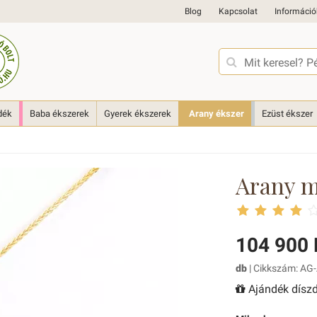
Blog
Kapcsolat
Információ
dék
Baba ékszerek
Gyerek ékszerek
Arany ékszer
Ezüst ékszer
Arany m
104 900 
db
| Cikkszám: AG-
Ajándék díszd