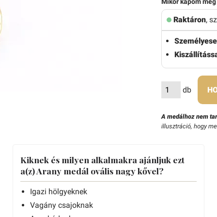
Mikor kapom meg
Raktáron
, s
Személyese
Kiszállítássa
db
HO
A medálhoz nem tar
illusztráció, hogy m
Kiknek és milyen alkalmakra ajánljuk ezt
a(z) Arany medál ovális nagy kővel?
Igazi hölgyeknek
Vagány csajoknak