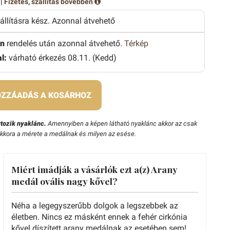
 |
Fizetés, szállítás bővebben
zállításra kész. Azonnal átvehető
n
rendelés után azonnal átvehető.
Térkép
l:
várható érkezés 08.11. (Kedd)
ZZÁADÁS A KOSÁRHOZ
tozik nyaklánc.
Amennyiben a képen látható nyaklánc akkor az csak
ekkora a mérete a medálnak és milyen az esése.
Miért imádják a vásárlók ezt a(z) Arany
medál ovális nagy kővel?
Néha a legegyszerűbb dolgok a legszebbek az
életben. Nincs ez másként ennek a fehér cirkónia
kővel díszített arany medálnak az esetében sem!