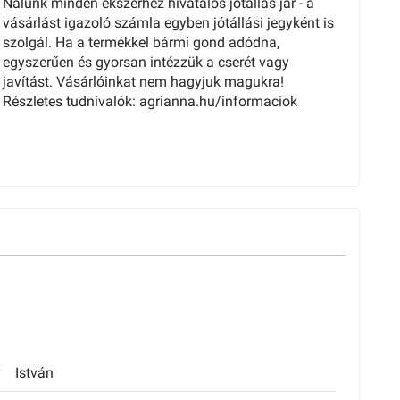
Nálunk minden ékszerhez hivatalos jótállás jár - a
vásárlást igazoló számla egyben jótállási jegyként is
szolgál. Ha a termékkel bármi gond adódna,
egyszerűen és gyorsan intézzük a cserét vagy
javítást. Vásárlóinkat nem hagyjuk magukra!
Részletes tudnivalók: agrianna.hu/informaciok
István