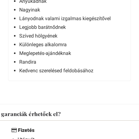
Anyukádnak
Nagyinak
Lányodnak valami izgalmas kiegészítővel
Legjobb barátnődnek
Szíved hölgyének
Különleges alkalomra
Meglepetés-ajándéknak
Randira
Kedvenc szerelésed feldobásához
s garanciák érhetőek el?
Fizetés