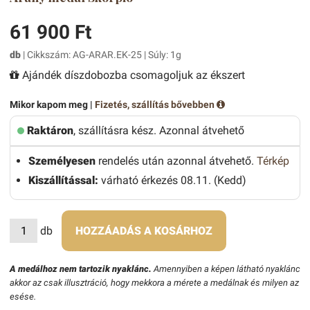
61 900 Ft
db
| Cikkszám: AG-ARAR.EK-25 | Súly: 1g
Ajándék díszdobozba csomagoljuk az ékszert
Mikor kapom meg |
Fizetés, szállítás bővebben
Raktáron
, szállításra kész. Azonnal átvehető
Személyesen
rendelés után azonnal átvehető.
Térkép
Kiszállítással:
várható érkezés 08.11. (Kedd)
db
HOZZÁADÁS A KOSÁRHOZ
A medálhoz nem tartozik nyaklánc.
Amennyiben a képen látható nyaklánc
akkor az csak illusztráció, hogy mekkora a mérete a medálnak és milyen az
esése.