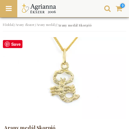
0
Főoldal
Arany ékszer
Arany medál
/
/
//
Arany medál Skorpió
Save
Arany medál Skorpió