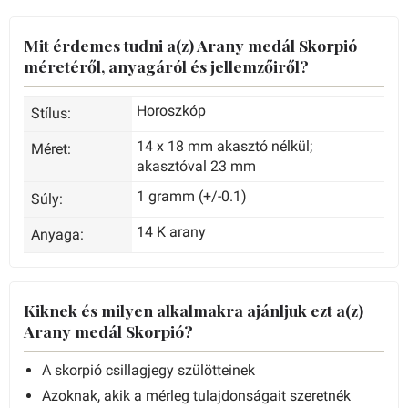
Mit érdemes tudni a(z) Arany medál Skorpió
méretéről, anyagáról és jellemzőiről?
Horoszkóp
Stílus:
14 x 18 mm akasztó nélkül;
Méret:
akasztóval 23 mm
1 gramm (+/-0.1)
Súly:
14 K arany
Anyaga:
Kiknek és milyen alkalmakra ajánljuk ezt a(z)
Arany medál Skorpió?
A skorpió csillagjegy szülötteinek
Azoknak, akik a mérleg tulajdonságait szeretnék