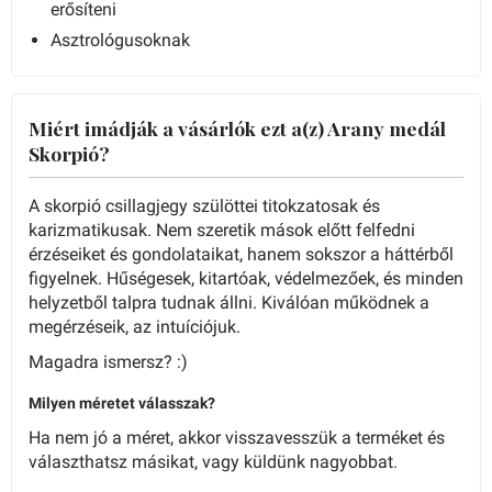
erősíteni
Asztrológusoknak
Miért imádják a vásárlók ezt a(z) Arany medál
Skorpió?
A skorpió csillagjegy szülöttei titokzatosak és
karizmatikusak. Nem szeretik mások előtt felfedni
érzéseiket és gondolataikat, hanem sokszor a háttérből
figyelnek. Hűségesek, kitartóak, védelmezőek, és minden
helyzetből talpra tudnak állni. Kiválóan működnek a
megérzéseik, az intuíciójuk.
Magadra ismersz? :)
Milyen méretet válasszak?
Ha nem jó a méret, akkor visszavesszük a terméket és
választhatsz másikat, vagy küldünk nagyobbat.