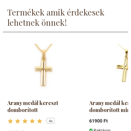
Termékek amik érdekesek
lehetnek önnek!
Arany medál kereszt
Arany medál ker
domborított
domborított min
61900 Ft
4x
Raktáron