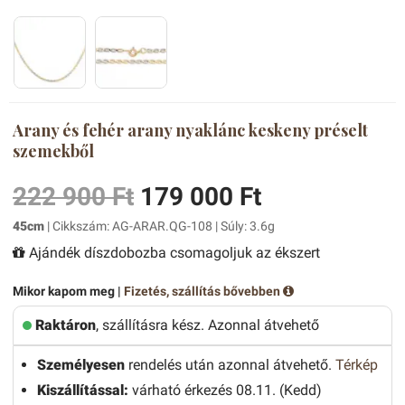
Arany és fehér arany nyaklánc keskeny préselt
szemekből
222 900 Ft
179 000 Ft
45cm
| Cikkszám: AG-ARAR.QG-108 | Súly: 3.6g
Ajándék díszdobozba csomagoljuk az ékszert
Mikor kapom meg |
Fizetés, szállítás bővebben
Raktáron
, szállításra kész. Azonnal átvehető
Személyesen
rendelés után azonnal átvehető.
Térkép
Kiszállítással:
várható érkezés 08.11. (Kedd)