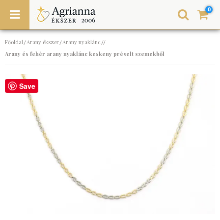
0
Főoldal
Arany ékszer
Arany nyaklánc
/
/
//
Arany és fehér arany nyaklánc keskeny préselt szemekből
Save