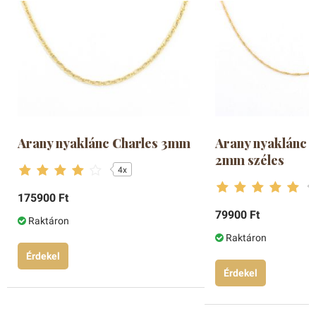
Arany nyaklánc Charles 3mm
Arany nyaklánc 
2mm széles
4x
175900 Ft
79900 Ft
Raktáron
Raktáron
Érdekel
Érdekel