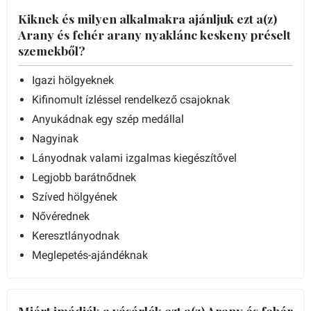
Kiknek és milyen alkalmakra ajánljuk ezt a(z)
Arany és fehér arany nyaklánc keskeny préselt
szemekből?
Igazi hölgyeknek
Kifinomult ízléssel rendelkező csajoknak
Anyukádnak egy szép medállal
Nagyinak
Lányodnak valami izgalmas kiegészítővel
Legjobb barátnődnek
Szíved hölgyének
Nővérednek
Keresztlányodnak
Meglepetés-ajándéknak
Miért imádják a vásárlók ezt a(z) Arany és fehér