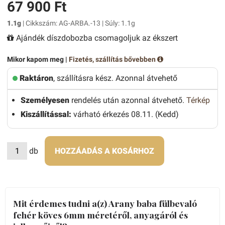
67 900 Ft
1.1g
| Cikkszám: AG-ARBA.-13 | Súly: 1.1g
Ajándék díszdobozba csomagoljuk az ékszert
Mikor kapom meg |
Fizetés, szállítás bővebben
Raktáron
, szállításra kész. Azonnal átvehető
Személyesen
rendelés után azonnal átvehető.
Térkép
Kiszállítással:
várható érkezés 08.11. (Kedd)
db
HOZZÁADÁS A KOSÁRHOZ
Mit érdemes tudni a(z) Arany baba fülbevaló
fehér köves 6mm méretéről, anyagáról és