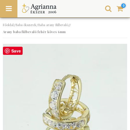
0
Főoldal
Baba ékszerek
Baba arany fülbevaló
/
/
//
Arany baba fülbevaló fehér köves 6mm
Save