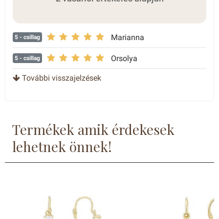
Marianna
5
- csillag
Orsolya
5
- csillag
További visszajelzések
Termékek amik érdekesek
lehetnek önnek!