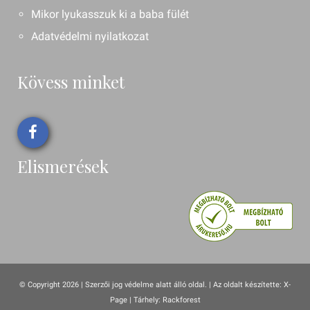
Mikor lyukasszuk ki a baba fülét
Adatvédelmi nyilatkozat
Kövess minket
Elismerések
© Copyright 2026 | Szerzői jog védelme alatt álló oldal. |
Az oldalt készítette:
X-
Page
| Tárhely: Rackforest