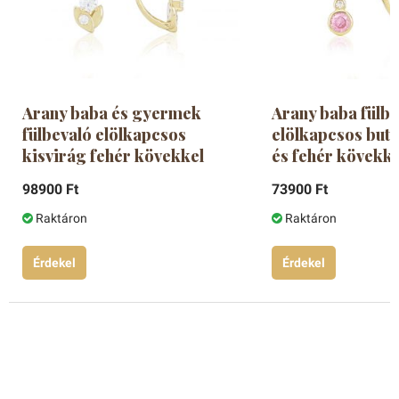
Arany baba és gyermek
Arany baba fülbe
fülbevaló elölkapcsos
elölkapcsos butt
kisvirág fehér kövekkel
és fehér kövekke
98900 Ft
73900 Ft
Raktáron
Raktáron
Érdekel
Érdekel