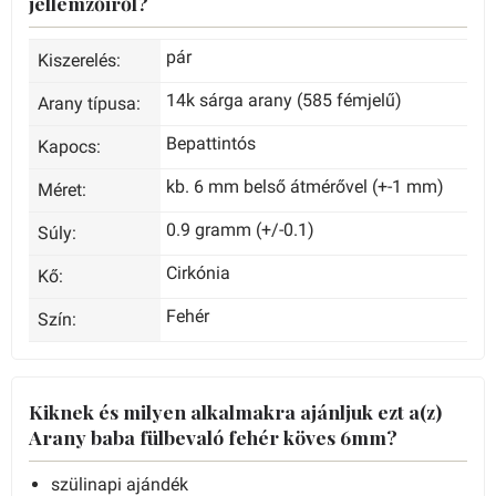
jellemzőiről?
pár
Kiszerelés:
14k sárga arany (585 fémjelű)
Arany típusa:
Bepattintós
Kapocs:
kb. 6 mm belső átmérővel (+-1 mm)
Méret:
0.9 gramm (+/-0.1)
Súly:
Cirkónia
Kő:
Fehér
Szín:
Kiknek és milyen alkalmakra ajánljuk ezt a(z)
Arany baba fülbevaló fehér köves 6mm?
szülinapi ajándék