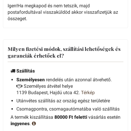
Igen!Ha megkapod és nem tetszik, majd
postafordultával visszaküldöd akkor visszafizetjük az
összeget.
Milyen fizetési módok, szállítási lehetőségek és
garanciák érhetőek el?
Szállítás
Személyesen
rendelés után azonnal átvehető.
Személyes átvétel helye
1139 Budapest, Hajdú utca 42.
Térkép
Utánvétes szállítás az ország egész területére
Csomagpontra, csomagautómatába való szállítás
A termék kiszállítása
80000 Ft feletti
vásárlás esetén
ingyenes
.