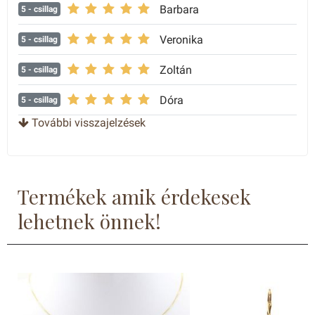
Barbara
5
- csillag
Veronika
5
- csillag
Zoltán
5
- csillag
Dóra
5
- csillag
További visszajelzések
Katalin
5
- csillag
Istvánné
5
- csillag
Termékek amik érdekesek
lehetnek önnek!