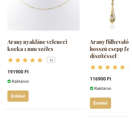
Arany nyaklánc velencei
Arany fülbevaló 
kocka 1 mm széles
hosszú csepp fe
díszítéssel
1x
191900 Ft
116900 Ft
Raktáron
Raktáron
Érdekel
Érdekel