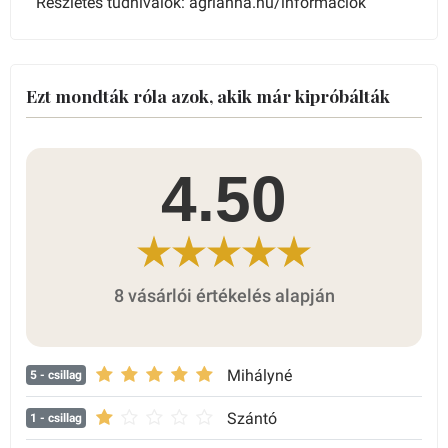
Részletes tudnivalók: agrianna.hu/informaciok
Ezt mondták róla azok, akik már kipróbálták
4.50
8 vásárlói értékelés alapján
Mihályné
5
- csillag
Szántó
1
- csillag