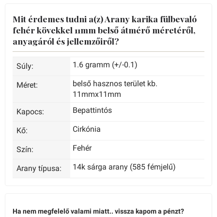
Mit érdemes tudni a(z) Arany karika fülbevaló
fehér kövekkel 11mm belső átmérő méretéről,
anyagáról és jellemzőiről?
1.6 gramm (+/-0.1)
Súly:
belső hasznos terület kb.
Méret:
11mmx11mm
Bepattintós
Kapocs:
Cirkónia
Kő:
Fehér
Szín:
14k sárga arany (585 fémjelű)
Arany típusa:
Ha nem megfelelő valami miatt.. vissza kapom a pénzt?