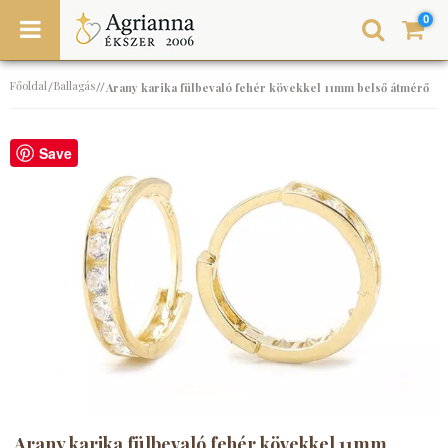
0
Főoldal
Ballagás
/
//
Arany karika fülbevaló fehér kövekkel 11mm belső átmérő
Save
Arany karika fülbevaló fehér kövekkel 11mm