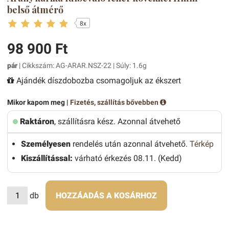
belső átmérő
8x
98 900 Ft
pár
| Cikkszám: AG-ARAR.NSZ-22 | Súly: 1.6g
Ajándék díszdobozba csomagoljuk az ékszert
Mikor kapom meg |
Fizetés, szállítás bővebben
Raktáron
, szállításra kész. Azonnal átvehető
Személyesen
rendelés után azonnal átvehető.
Térkép
Kiszállítással:
várható érkezés 08.11. (Kedd)
db
HOZZÁADÁS A KOSÁRHOZ