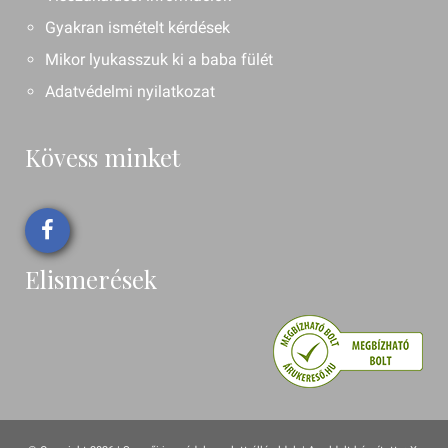
Gyakran ismételt kérdések
Mikor lyukasszuk ki a baba fülét
Adatvédelmi nyilatkozat
Kövess minket
Elismerések