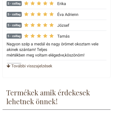
Erika
5
- csillag
Éva Adrienn
5
- csillag
József
5
- csillag
Tamás
5
- csillag
Nagyon szép a medál és nagy örömet okoztam vele
akinek szántam! Teljes
mértékben meg voltam elégedve,köszönöm!
Csaba
További visszajelzések
5
- csillag
Termékek amik érdekesek
lehetnek önnek!