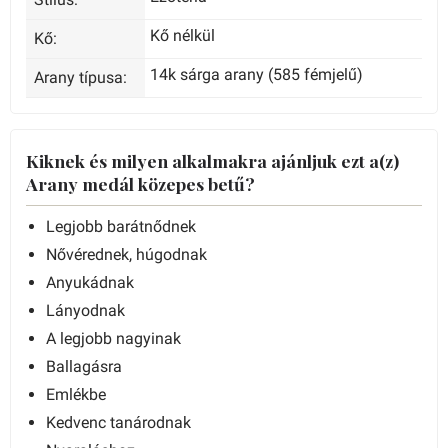
Kő nélkül
Kő:
14k sárga arany (585 fémjelű)
Arany típusa:
Kiknek és milyen alkalmakra ajánljuk ezt a(z)
Arany medál közepes betű?
Legjobb barátnődnek
Nővérednek, húgodnak
Anyukádnak
Lányodnak
A legjobb nagyinak
Ballagásra
Emlékbe
Kedvenc tanárodnak