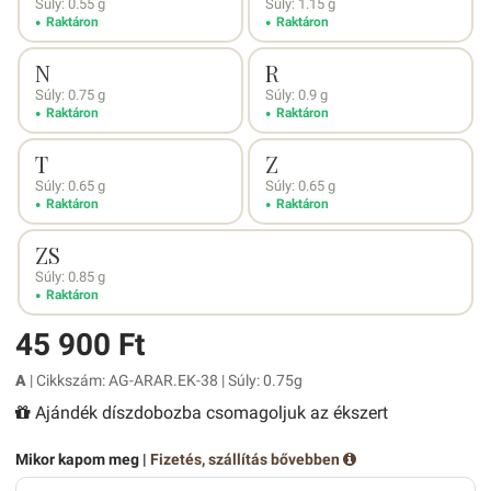
Súly: 0.55 g
Súly: 1.15 g
Raktáron
Raktáron
N
R
Súly: 0.75 g
Súly: 0.9 g
Raktáron
Raktáron
T
Z
Súly: 0.65 g
Súly: 0.65 g
Raktáron
Raktáron
ZS
Súly: 0.85 g
Raktáron
45 900 Ft
A
| Cikkszám: AG-ARAR.EK-38 | Súly: 0.75g
Ajándék díszdobozba csomagoljuk az ékszert
Mikor kapom meg |
Fizetés, szállítás bővebben