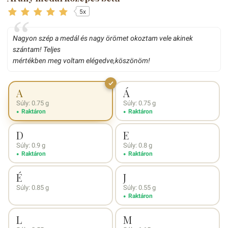
5x
Nagyon szép a medál és nagy örömet okoztam vele akinek
szántam! Teljes
mértékben meg voltam elégedve,köszönöm!
A
Á
Súly: 0.75 g
Súly: 0.75 g
Raktáron
Raktáron
D
E
Súly: 0.9 g
Súly: 0.8 g
Raktáron
Raktáron
É
J
Súly: 0.85 g
Súly: 0.55 g
Raktáron
L
M