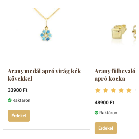
Arany medál apró virág kék
Arany fülbevaló 
kövekkel
apró kocka
33900 Ft
Raktáron
48900 Ft
Raktáron
Érdekel
Érdekel