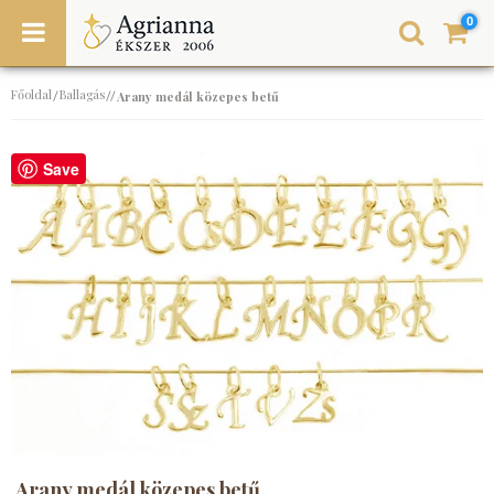
0
Főoldal
Ballagás
/
//
Arany medál közepes betű
Save
Arany medál közepes betű