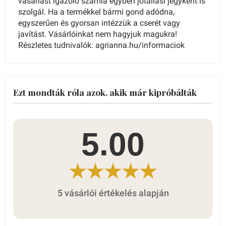
vásárlást igazoló számla egyben jótállási jegyként is
szolgál. Ha a termékkel bármi gond adódna,
egyszerűen és gyorsan intézzük a cserét vagy
javítást. Vásárlóinkat nem hagyjuk magukra!
Részletes tudnivalók: agrianna.hu/informaciok
Ezt mondták róla azok, akik már kipróbálták
5.00
5 vásárlói értékelés alapján