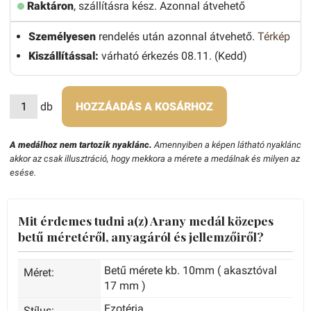
Raktáron
, szállításra kész. Azonnal átvehető
Személyesen
rendelés után azonnal átvehető.
Térkép
Kiszállítással:
várható érkezés 08.11. (Kedd)
db
HOZZÁADÁS A KOSÁRHOZ
A medálhoz nem tartozik nyaklánc.
Amennyiben a képen látható nyaklánc
akkor az csak illusztráció, hogy mekkora a mérete a medálnak és milyen az
esése.
Mit érdemes tudni a(z) Arany medál közepes
betű méretéről, anyagáról és jellemzőiről?
Betű mérete kb. 10mm ( akasztóval
Méret:
17 mm )
Ezotéria
Stílus: