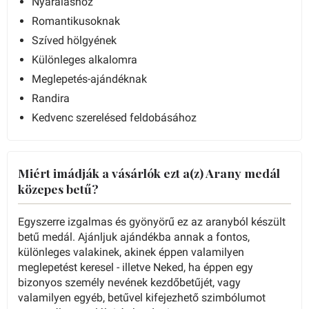
Nyaraláshoz
Romantikusoknak
Szíved hölgyének
Különleges alkalomra
Meglepetés-ajándéknak
Randira
Kedvenc szerelésed feldobásához
Miért imádják a vásárlók ezt a(z) Arany medál
közepes betű?
Egyszerre izgalmas és gyönyörű ez az aranyból készült
betű medál. Ajánljuk ajándékba annak a fontos,
különleges valakinek, akinek éppen valamilyen
meglepetést keresel - illetve Neked, ha éppen egy
bizonyos személy nevének kezdőbetűjét, vagy
valamilyen egyéb, betűvel kifejezhető szimbólumot