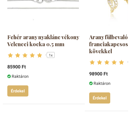
Fehér arany nyaklánc vékony
Arany fülbevaló
Velencei kocka 0.5 mm
franciakapcsos í
kövekkel
1x
85900 Ft
98900 Ft
Raktáron
Raktáron
Érdekel
Érdekel