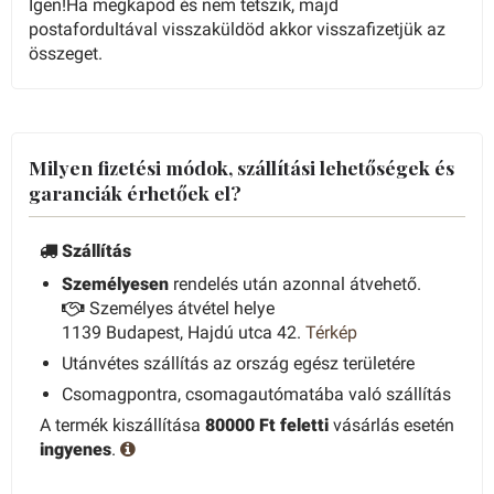
Igen!Ha megkapod és nem tetszik, majd
postafordultával visszaküldöd akkor visszafizetjük az
összeget.
Milyen fizetési módok, szállítási lehetőségek és
garanciák érhetőek el?
Szállítás
Személyesen
rendelés után azonnal átvehető.
Személyes átvétel helye
1139 Budapest, Hajdú utca 42.
Térkép
Utánvétes szállítás az ország egész területére
Csomagpontra, csomagautómatába való szállítás
A termék kiszállítása
80000 Ft feletti
vásárlás esetén
ingyenes
.