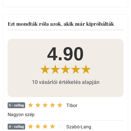
Ezt mondták róla azok, akik már kipróbálták
4.90
10 vásárlói értékelés alapján
Tibor
5
- csillag
Nagyon szép
Szabó-Lang
4
- csillag