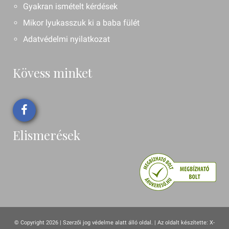
Gyakran ismételt kérdések
Mikor lyukasszuk ki a baba fülét
Adatvédelmi nyilatkozat
Kövess minket
Elismerések
© Copyright 2026 | Szerzői jog védelme alatt álló oldal. |
Az oldalt készítette:
X-