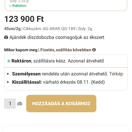
Súly: 2.35 g
Raktáron
123 900 Ft
45cm/2g
| Cikkszám: AG-ARAR.QG-189 | Súly: 2g
Ajándék díszdobozba csomagoljuk az ékszert
Mikor kapom meg |
Fizetés, szállítás bővebben
Raktáron
, szállításra kész. Azonnal átvehető
Személyesen
rendelés után azonnal átvehető.
Térkép
Kiszállítással:
várható érkezés 08.11. (Kedd)
db
HOZZÁADÁS A KOSÁRHOZ