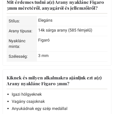
Mit érdemes tudni a(z) Arany nyaklánc Figaro
3mm méretéről, anyagáról és jellemzőiről?
Elegáns
Stílus:
14k sárga arany (585 fémjelű)
Arany típusa:
Figaró
Nyaklánc
minta:
3 mm
Szélesség:
Kiknek és milyen alkalmakra ajánljuk ezt a(z)
Arany nyaklánc Figaro 3mm?
Igazi hölgyeknek
Vagány csajoknak
Anyukádnak egy szép medállal