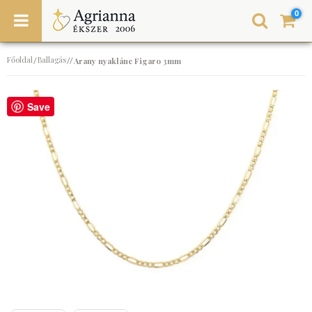
0
Főoldal
Ballagás
/
//
Arany nyaklánc Figaro 3mm
Save