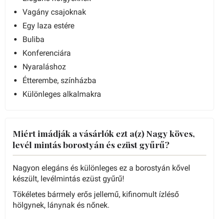
Vagány csajoknak
Egy laza estére
Buliba
Konferenciára
Nyaraláshoz
Étterembe, színházba
Különleges alkalmakra
Miért imádják a vásárlók ezt a(z) Nagy köves,
levél mintás borostyán és ezüst gyűrű?
Nagyon elegáns és különleges ez a borostyán kővel
készült, levélmintás ezüst gyűrű!
Tökéletes bármely erős jellemű, kifinomult ízléső
hölgynek, lánynak és nőnek.