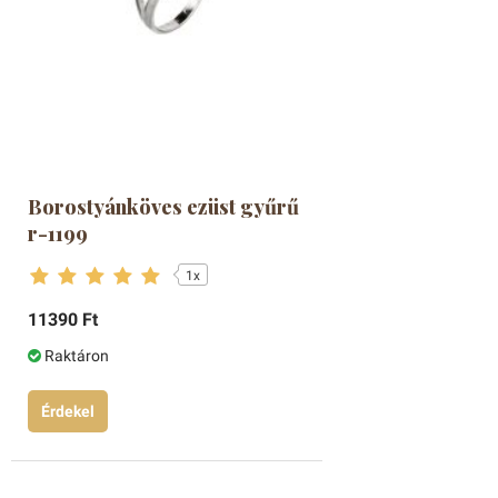
Borostyánköves ezüst gyűrű
r-1199
1x
11390 Ft
Raktáron
Érdekel