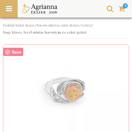
0
Főoldal
Ezüst ékszer
Borostyánköves ezüst ékszer
Gyűrű
/
/
/
//
Nagy köves, levél mintás borostyán és ezüst gyűrű
Save