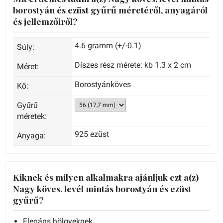
borostyán és ezüst gyűrű méretéről, anyagáról
és jellemzőiről?
4.6 gramm (+/-0.1)
Súly:
Díszes rész mérete: kb 1.3 x 2 cm
Méret:
Borostyánköves
Kő:
Gyűrű
méretek:
925 ezüst
Anyaga:
Kiknek és milyen alkalmakra ajánljuk ezt a(z)
Nagy köves, levél mintás borostyán és ezüst
gyűrű?
Elegáns hölgyeknek