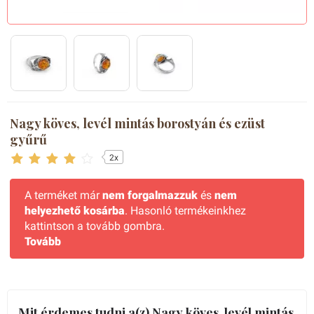
Nagy köves, levél mintás borostyán és ezüst
gyűrű
2x
A terméket már
nem forgalmazzuk
és
nem
helyezhető kosárba
. Hasonló termékeinkhez
kattintson a tovább gombra.
Tovább
Mit érdemes tudni a(z) Nagy köves, levél mintás