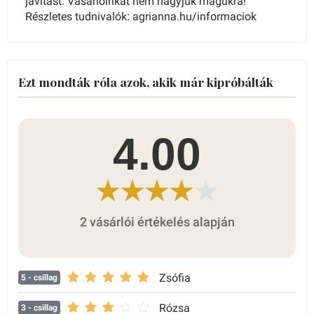
javítást. Vásárlóinkat nem hagyjuk magukra!
Részletes tudnivalók: agrianna.hu/informaciok
Ezt mondták róla azok, akik már kipróbálták
4.00
2 vásárlói értékelés alapján
Zsófia
5
- csillag
Rózsa
3
- csillag