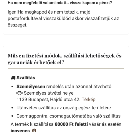
Ha nem megfelelő valami miatt.. vissza kapom a pénzt?
Igen!Ha megkapod és nem tetszik, majd
postafordultával visszaküldöd akkor visszafizetjük az
összeget.
Milyen fizetési módok, szállítási lehetőségek és
garanciák érhetőek el?
Szállítás
Személyesen
rendelés után azonnal átvehető.
Személyes átvétel helye
1139 Budapest, Hajdú utca 42.
Térkép
Utánvétes szállítás az ország egész területére
Csomagpontra, csomagautómatába való szállítás
A termék kiszállítása
80000 Ft feletti
vásárlás esetén
ingyenes
.