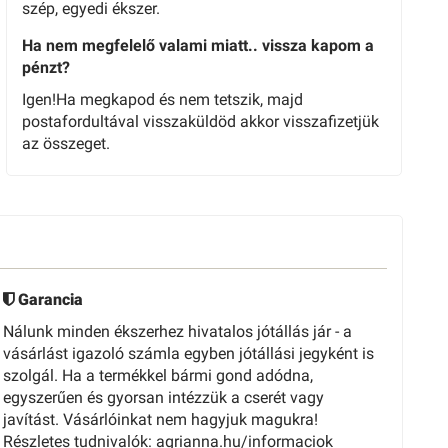
szép, egyedi ékszer.
Ha nem megfelelő valami miatt.. vissza kapom a
pénzt?
Igen!Ha megkapod és nem tetszik, majd
postafordultával visszaküldöd akkor visszafizetjük
az összeget.
Garancia
Nálunk minden ékszerhez hivatalos jótállás jár - a
vásárlást igazoló számla egyben jótállási jegyként is
szolgál. Ha a termékkel bármi gond adódna,
egyszerűen és gyorsan intézzük a cserét vagy
javítást. Vásárlóinkat nem hagyjuk magukra!
Részletes tudnivalók: agrianna.hu/informaciok