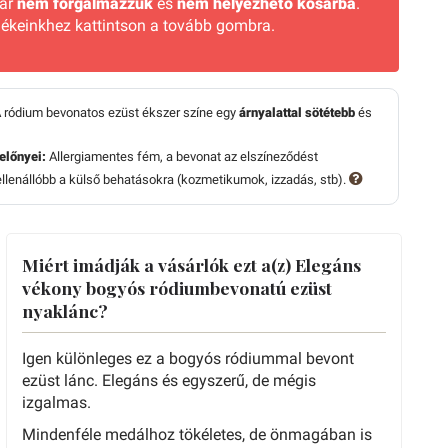
már
nem forgalmazzuk
és
nem helyezhető kosárba
.
ékeinkhez kattintson a tovább gombra.
 ródium bevonatos ezüst ékszer színe egy
árnyalattal sötétebb
és
előnyei:
Allergiamentes fém, a bevonat az elszíneződést
lenállóbb a külső behatásokra (kozmetikumok, izzadás, stb).
Miért imádják a vásárlók ezt a(z) Elegáns
vékony bogyós ródiumbevonatú ezüst
nyaklánc?
Igen különleges ez a bogyós ródiummal bevont
ezüst lánc. Elegáns és egyszerű, de mégis
izgalmas.
Mindenféle medálhoz tökéletes, de önmagában is