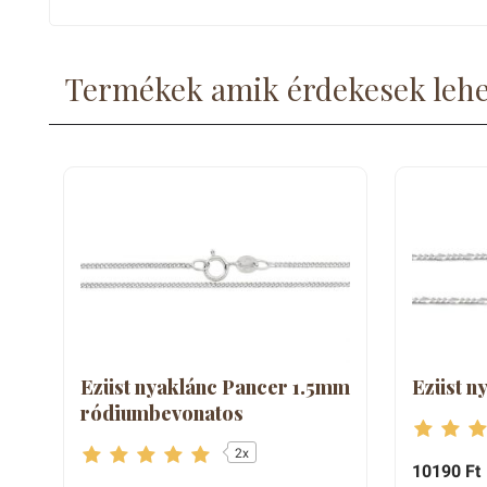
Termékek amik érdekesek leh
Ezüst nyaklánc Pancer 1.5mm
Ezüst n
ródiumbevonatos
2x
10190 Ft