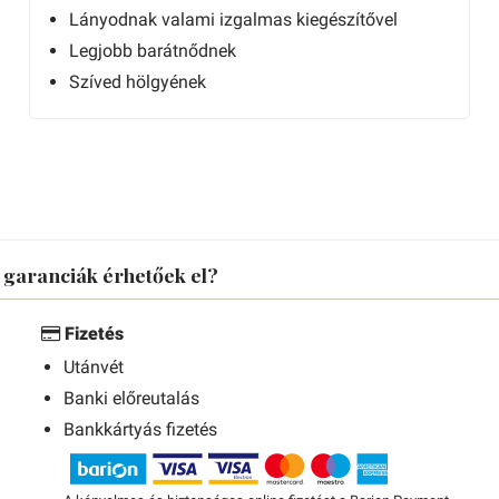
Lányodnak valami izgalmas kiegészítővel
Legjobb barátnődnek
Szíved hölgyének
s garanciák érhetőek el?
Fizetés
Utánvét
Banki előreutalás
Bankkártyás fizetés