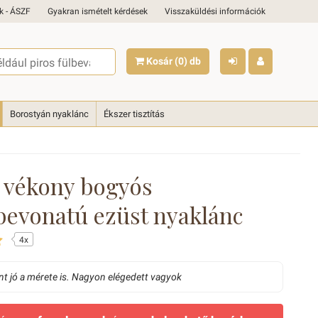
k - ÁSZF
Gyakran ismételt kérdések
Visszaküldési információk
Kosár
(0)
db
Borostyán nyaklánc
Ékszer tisztítás
 vékony bogyós
evonatú ezüst nyaklánc
4x
t jó a mérete is. Nagyon elégedett vagyok