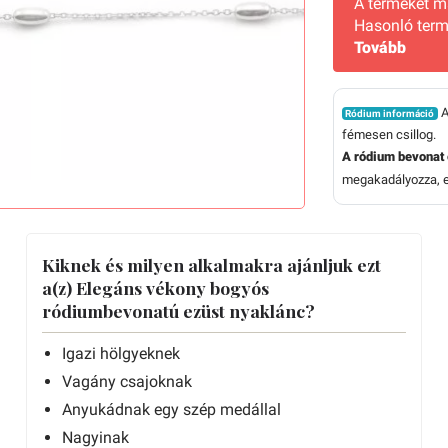
A terméket 
Hasonló term
Tovább
A
Ródium információ
fémesen csillog.
A ródium bevonat 
megakadályozza, el
Kiknek és milyen alkalmakra ajánljuk ezt
a(z) Elegáns vékony bogyós
ródiumbevonatú ezüst nyaklánc?
Igazi hölgyeknek
Vagány csajoknak
Anyukádnak egy szép medállal
Nagyinak