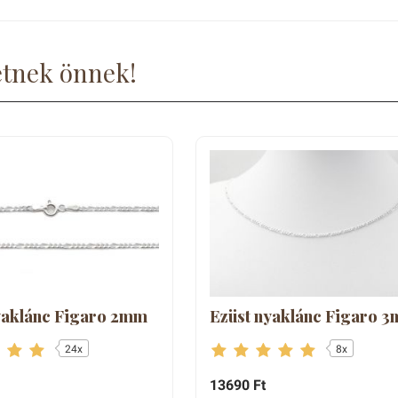
etnek önnek!
yaklánc Figaro 2mm
Ezüst nyaklánc Figaro 
24x
8x
13690 Ft