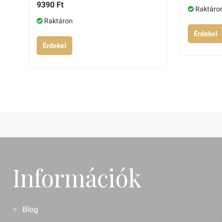
9390 Ft
Raktáro
Raktáron
Érdekel
Érdekel
Információk
Blog