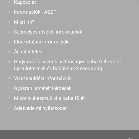
Kapcsolat
Információk - ÁSZF
Miért mi?
Személyes átvételi információk
Előre utalási információk
Álláshirdetés
Hogyan válasszunk biztonságos baba fülbevalót
újszülötteknek és babáknak 3 éves korig
Visszaküldési információk
Gyakran ismételt kérdések
Mikor lyukasszuk ki a baba fülét
Adatvédelmi nyilatkozat