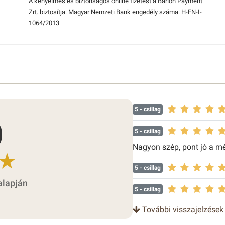
A kényelmes és biztonságos online fizetést a Barion Payment
Zrt. biztosítja. Magyar Nemzeti Bank engedély száma: H-EN-I-
1064/2013
5
- csillag
0
5
- csillag
Nagyon szép, pont jó a mé
5
- csillag
alapján
5
- csillag
További visszajelzések