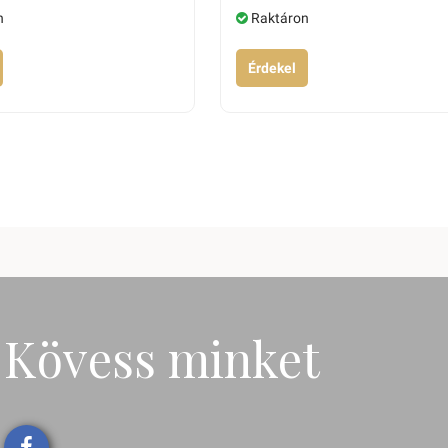
n
Raktáron
Érdekel
Kövess minket