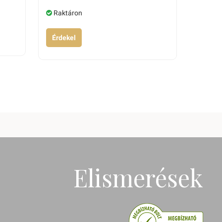
Raktáron
Érdekel
Elismerések