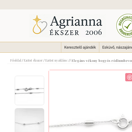
Keresztelő ajándék
Esküvő, nászaján
Főoldal
Ezüst ékszer
Ezüst nyaklánc
/
/
//
Elegáns vékony bogyós ródiumbevon