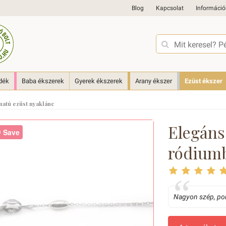
Blog
Kapcsolat
Információ
dék
Baba ékszerek
Gyerek ékszerek
Arany ékszer
Ezüst ékszer
atú ezüst nyaklánc
Elegáns
Save
ródiumb
Nagyon szép, pon