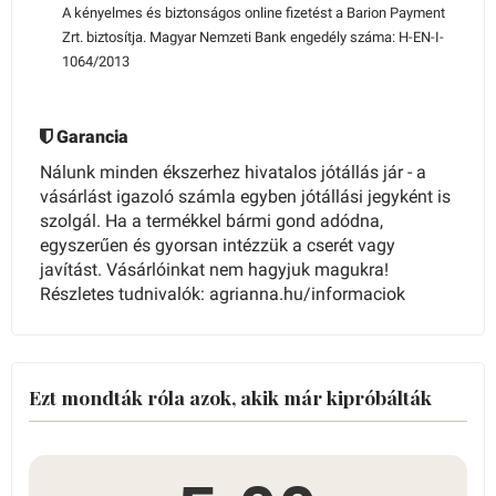
A kényelmes és biztonságos online fizetést a Barion Payment
Zrt. biztosítja. Magyar Nemzeti Bank engedély száma: H-EN-I-
1064/2013
Garancia
Nálunk minden ékszerhez hivatalos jótállás jár - a
vásárlást igazoló számla egyben jótállási jegyként is
szolgál. Ha a termékkel bármi gond adódna,
egyszerűen és gyorsan intézzük a cserét vagy
javítást. Vásárlóinkat nem hagyjuk magukra!
Részletes tudnivalók: agrianna.hu/informaciok
Ezt mondták róla azok, akik már kipróbálták