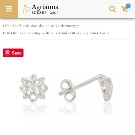
0
Főoldal
Téli kiárusítás akár 10-50% kedvezmény
/
//
Ezüst fülbevaló bedugós áttört szirmú csillagvirág fehér kővel
Save