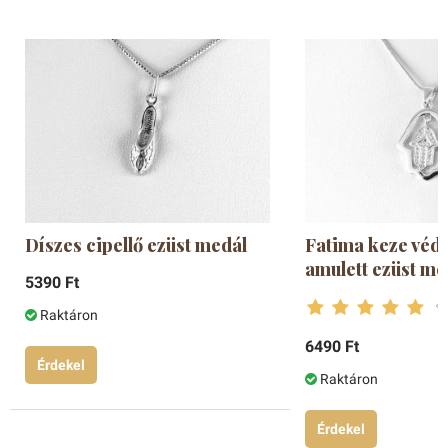
Díszes cipellő ezüst medál
Fatima keze véd
amulett ezüst me
5390 Ft
Raktáron
6490 Ft
Érdekel
Raktáron
Érdekel