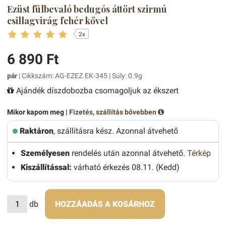
Ezüst fülbevaló bedugós áttört szirmú
csillagvirág fehér kővel
2x
6 890 Ft
pár
| Cikkszám: AG-EZEZ.EK-345 | Súly: 0.9g
Ajándék díszdobozba csomagoljuk az ékszert
Mikor kapom meg |
Fizetés, szállítás bővebben
Raktáron
, szállításra kész. Azonnal átvehető
Személyesen
rendelés után azonnal átvehető.
Térkép
Kiszállítással:
várható érkezés 08.11. (Kedd)
db
HOZZÁADÁS A KOSÁRHOZ