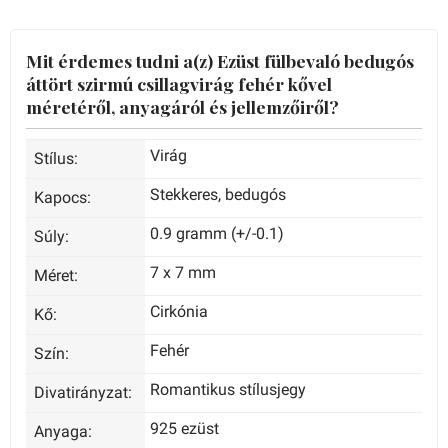
Mit érdemes tudni a(z) Ezüst fülbevaló bedugós
áttört szirmú csillagvirág fehér kővel
méretéről, anyagáról és jellemzőiről?
Virág
Stílus:
Stekkeres, bedugós
Kapocs:
0.9 gramm (+/-0.1)
Súly:
7 x 7 mm
Méret:
Cirkónia
Kő:
Fehér
Szín:
Romantikus stílusjegy
Divatirányzat:
925 ezüst
Anyaga: