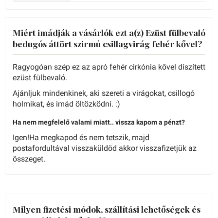
Miért imádják a vásárlók ezt a(z) Ezüst fülbevaló
bedugós áttört szirmú csillagvirág fehér kővel?
Ragyogóan szép ez az apró fehér cirkónia kővel díszített
ezüst fülbevaló.
Ajánljuk mindenkinek, aki szereti a virágokat, csillogó
holmikat, és imád öltözködni. :)
Ha nem megfelelő valami miatt.. vissza kapom a pénzt?
Igen!Ha megkapod és nem tetszik, majd
postafordultával visszaküldöd akkor visszafizetjük az
összeget.
Milyen fizetési módok, szállítási lehetőségek és