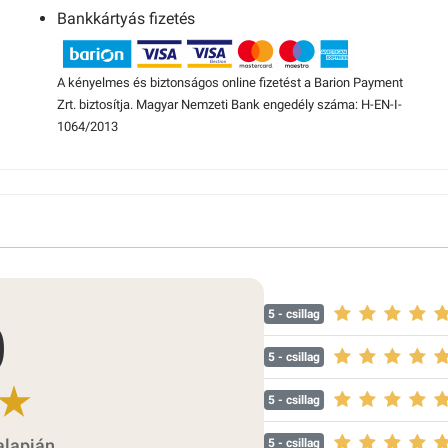
Bankkártyás fizetés
A kényelmes és biztonságos online fizetést a Barion Payment
Zrt. biztosítja. Magyar Nemzeti Bank engedély száma: H-EN-I-
1064/2013
5
- csillag
0
5
- csillag
5
- csillag
5
- csillag
alapján