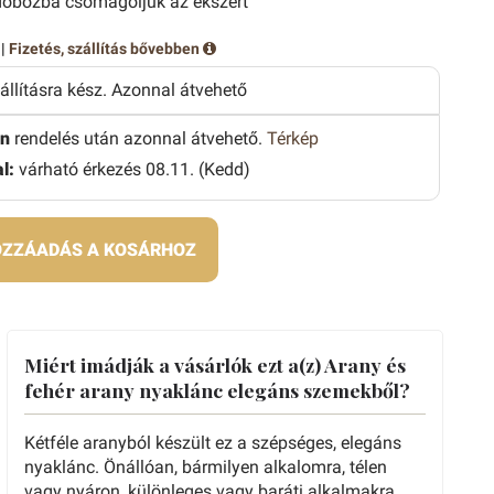
obozba csomagoljuk az ékszert
 |
Fizetés, szállítás bővebben
zállításra kész. Azonnal átvehető
n
rendelés után azonnal átvehető.
Térkép
l:
várható érkezés 08.11. (Kedd)
ZZÁADÁS A KOSÁRHOZ
Miért imádják a vásárlók ezt a(z) Arany és
fehér arany nyaklánc elegáns szemekből?
Kétféle aranyból készült ez a szépséges, elegáns
nyaklánc. Önállóan, bármilyen alkalomra, télen
vagy nyáron, különleges vagy baráti alkalmakra,