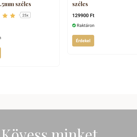
.5mm széles
széles
129900 Ft
25x
Raktáron
n
Érdekel
Kövess minket