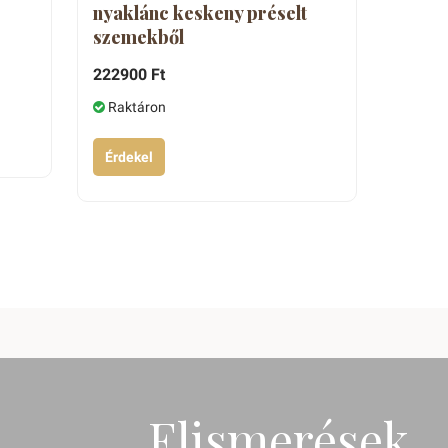
nyaklánc keskeny préselt
szemekből
222900 Ft
Raktáron
Érdekel
Elismerések