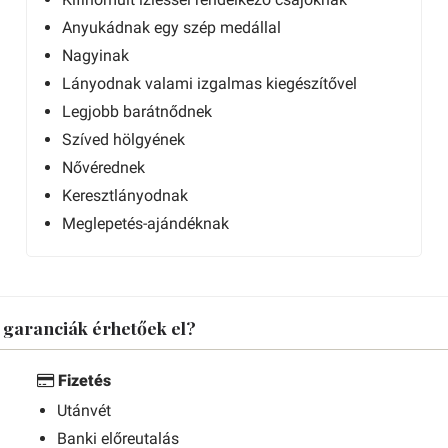
Anyukádnak egy szép medállal
Nagyinak
Lányodnak valami izgalmas kiegészítővel
Legjobb barátnődnek
Szíved hölgyének
Nővérednek
Keresztlányodnak
Meglepetés-ajándéknak
s garanciák érhetőek el?
Fizetés
Utánvét
Banki előreutalás