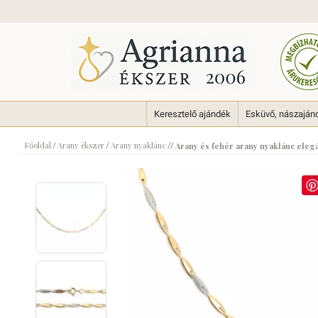
Keresztelő ajándék
Esküvő, nászaján
Főoldal
Arany ékszer
Arany nyaklánc
/
/
//
Arany és fehér arany nyaklánc ele