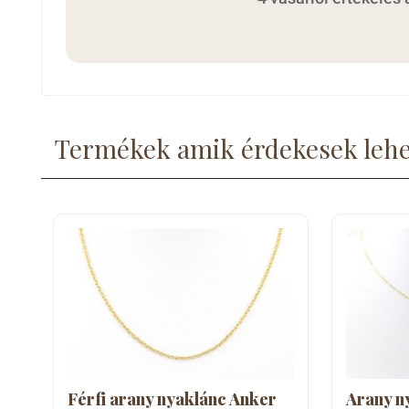
Termékek amik érdekesek leh
Férfi arany nyaklánc Anker
Arany n