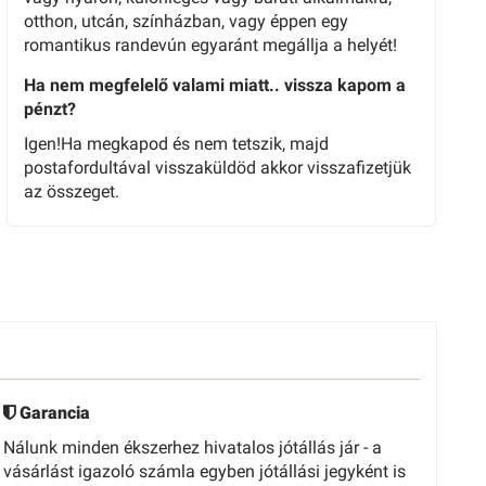
otthon, utcán, színházban, vagy éppen egy
romantikus randevún egyaránt megállja a helyét!
Ha nem megfelelő valami miatt.. vissza kapom a
pénzt?
Igen!Ha megkapod és nem tetszik, majd
postafordultával visszaküldöd akkor visszafizetjük
az összeget.
Garancia
Nálunk minden ékszerhez hivatalos jótállás jár - a
vásárlást igazoló számla egyben jótállási jegyként is