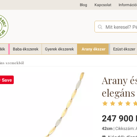
Blog
Kapcsolat
Információ
dék
Baba ékszerek
Gyerek ékszerek
Arany ékszer
Ezüst ékszer
gáns szemekből
Arany é
Save
elegáns
247 900 
42cm
| Cikkszám: 