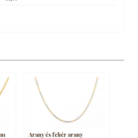
mm
Arany és fehér arany