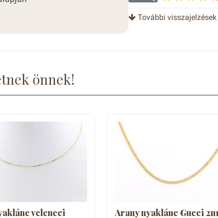
További visszajelzések
etnek önnek!
yaklánc velencei
Arany nyaklánc Gucci 2