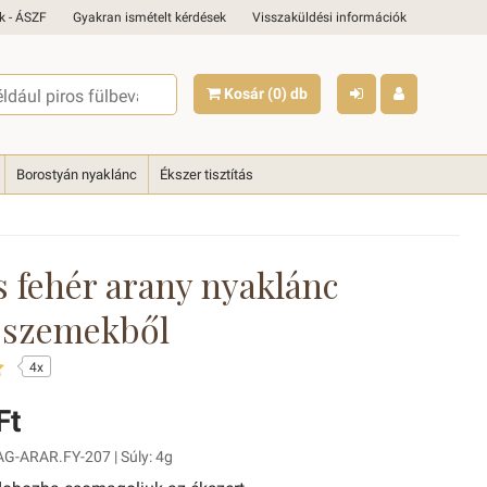
k - ÁSZF
Gyakran ismételt kérdések
Visszaküldési információk
Kosár
(0)
db
Borostyán nyaklánc
Ékszer tisztítás
s fehér arany nyaklánc
 szemekből
4x
Ft
AG-ARAR.FY-207 | Súly: 4g