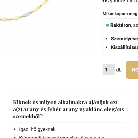
Ajándék díszd
Mikor kapom meg
Raktáron
, s
Személyese
Kiszállítássa
db
HO
Kiknek és milyen alkalmakra ajánljuk ezt
a(z) Arany és fehér arany nyaklánc elegáns
szemekből?
Igazi hölgyeknek
Kifinomult ízléssel rendelkező csajoknak