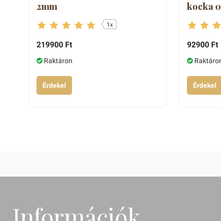
2mm
kocka 0
1x
219900 Ft
92900 Ft
Raktáron
Raktáro
Érdekel
Érdekel
Információk