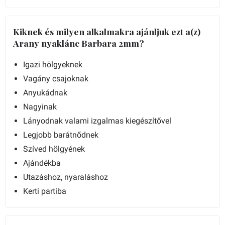
Kiknek és milyen alkalmakra ajánljuk ezt a(z)
Arany nyaklánc Barbara 2mm?
Igazi hölgyeknek
Vagány csajoknak
Anyukádnak
Nagyinak
Lányodnak valami izgalmas kiegészítővel
Legjobb barátnődnek
Szíved hölgyének
Ajándékba
Utazáshoz, nyaraláshoz
Kerti partiba