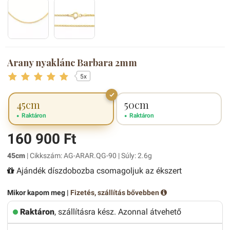
Arany nyaklánc Barbara 2mm
5x
45cm
50cm
Raktáron
Raktáron
160 900 Ft
45cm
| Cikkszám: AG-ARAR.QG-90 | Súly: 2.6g
Ajándék díszdobozba csomagoljuk az ékszert
Mikor kapom meg |
Fizetés, szállítás bővebben
Raktáron
, szállításra kész. Azonnal átvehető