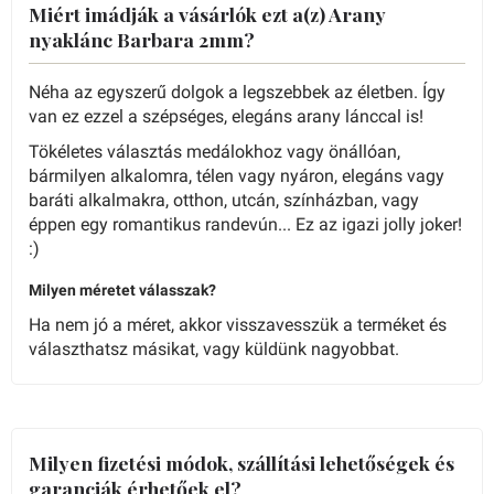
Miért imádják a vásárlók ezt a(z) Arany
nyaklánc Barbara 2mm?
Néha az egyszerű dolgok a legszebbek az életben. Így
van ez ezzel a szépséges, elegáns arany lánccal is!
Tökéletes választás medálokhoz vagy önállóan,
bármilyen alkalomra, télen vagy nyáron, elegáns vagy
baráti alkalmakra, otthon, utcán, színházban, vagy
éppen egy romantikus randevún... Ez az igazi jolly joker!
:)
Milyen méretet válasszak?
Ha nem jó a méret, akkor visszavesszük a terméket és
választhatsz másikat, vagy küldünk nagyobbat.
Milyen fizetési módok, szállítási lehetőségek és
garanciák érhetőek el?