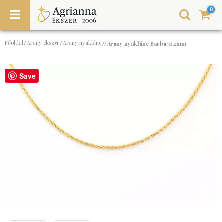
0
Főoldal
Arany ékszer
Arany nyaklánc
/
/
//
Arany nyaklánc Barbara 2mm
Save