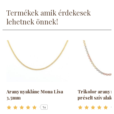
Termékek amik érdekesek
lehetnek önnek!
Arany nyaklánc Mona Lisa
Trikolor arany 
3,5mm
préselt szív ala
1x