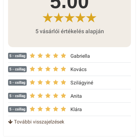
5.00
5 vásárlói értékelés alapján
Gabriella
5
- csillag
Kovács
5
- csillag
Szilágyiné
5
- csillag
Anita
5
- csillag
Klára
5
- csillag
További visszajelzések