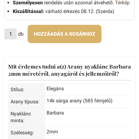
Személyesen
rendelés után azonnal átvehető.
Térkép
Kiszállítással:
várható érkezés 08.12. (Szerda)
db
HOZZÁADÁS A KOSÁRHOZ
Mit érdemes tudni a(z) Arany nyaklánc Barbara
2mm méretéről, anyagáról és jellemzőiről?
Elegáns
Stílus:
14k sárga arany (585 fémjelű)
Arany típusa:
Barbara
Nyaklánc
minta:
2mm
Szélesség: