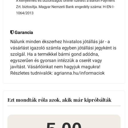
A kényelmes és biztonságos online fizetést a Barion Payment
Zrt. biztosítja. Magyar Nemzeti Bank engedély száma: H-EN-I-
1064/2013
Garancia
Nálunk minden ékszerhez hivatalos jótállás jár - a
vásárlást igazoló számla egyben jótállási jegyként is
szolgál. Ha a termékkel bármi gond adódna,
egyszerűen és gyorsan intézzük a cserét vagy
javítást. Vásárlóinkat nem hagyjuk magukra!
Részletes tudnivalók: agrianna.hu/informaciok
Ezt mondták róla azok, akik már kipróbálták