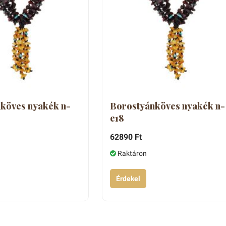
köves nyakék n-
Borostyánköves nyakék n-
e18
62890 Ft
Raktáron
Érdekel