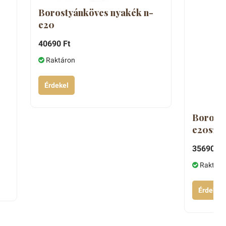
Borostyánköves nyakék n-
e20
40690 Ft
Raktáron
Érdekel
Borosty
e20sz
35690 Ft
Raktáro
Érdekel