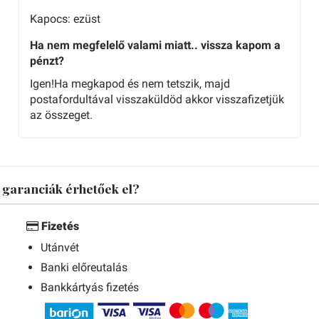
Kapocs: ezüst
Ha nem megfelelő valami miatt.. vissza kapom a
pénzt?
Igen!Ha megkapod és nem tetszik, majd
postafordultával visszaküldöd akkor visszafizetjük
az összeget.
s garanciák érhetőek el?
Fizetés
Utánvét
Banki előreutalás
Bankkártyás fizetés