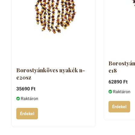
Borostyán
Borostyánköves nyakék n-
e18
e20sz
62890 Ft
35690 Ft
Raktáron
Raktáron
Érdekel
Érdekel