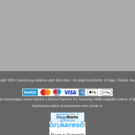
ight 2026 | Szerzői jog védelme alatt álló oldal. |
Az oldalt készítette:
X-Page
| Tárhely: Ra
s biztonságos online fizetést a Barion Payment Zrt. biztosítja, MNB engedély száma: H-
Bankkártya adatai áruházunkhoz nem jutnak el.
Ékszer az Árukeresőn