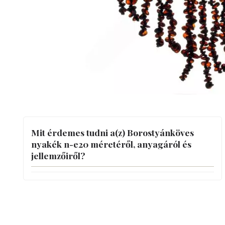
Mit érdemes tudni a(z) Borostyánköves
nyakék n-e20 méretéről, anyagáról és
jellemzőiről?