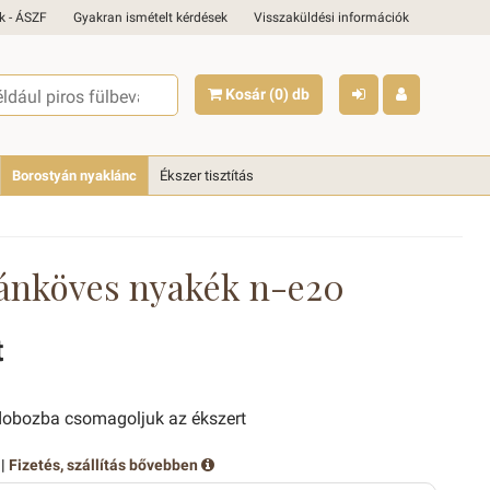
k - ÁSZF
Gyakran ismételt kérdések
Visszaküldési információk
Kosár
(0)
db
Borostyán nyaklánc
Ékszer tisztítás
ánköves nyakék n-e20
t
obozba csomagoljuk az ékszert
 |
Fizetés, szállítás bővebben