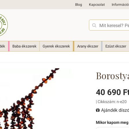
Blog
Kapcsolat
Információ
dék
Baba ékszerek
Gyerek ékszerek
Arany ékszer
Ezüst ékszer
Borosty
40 690 F
| Cikkszám: n-e20
Ajándék díszd
Mikor kapom meg