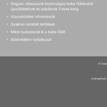
Hogyan válasszunk biztonságos baba fülbevalót
újszülötteknek és babáknak 3 éves korig
Visszaküldési információk
Gyakran ismételt kérdések
Mikor lyukasszuk ki a baba fülét
Adatvédelmi nyilatkozat
© Copyr
A kényelmes é