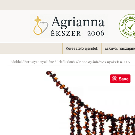
Keresztelő ajándék
Esküvő, nászaján
Főoldal
Borostyán nyaklánc
Felnőtteknek
/
/
//
Borostyánköves nyakék n-e20
Save