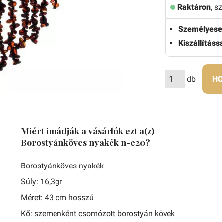
Raktáron
, s
Személyese
Kiszállítássa
db
HO
Miért imádják a vásárlók ezt a(z)
Borostyánköves nyakék n-e20?
Borostyánköves nyakék
Súly: 16,3gr
Méret: 43 cm hosszú
Kő: szemenként csomózott borostyán kövek