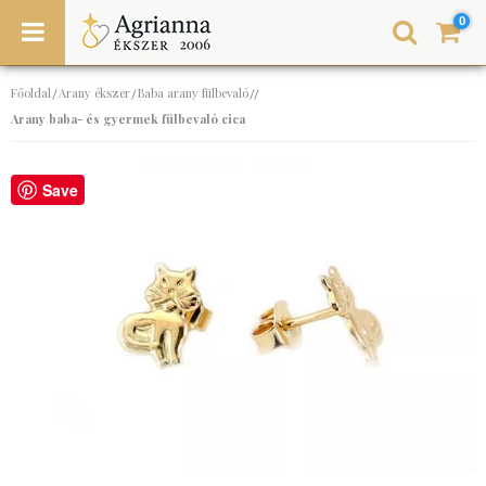
0
Főoldal
Arany ékszer
Baba arany fülbevaló
/
/
//
Arany baba- és gyermek fülbevaló cica
Save