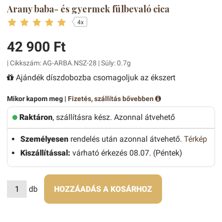
Arany baba- és gyermek fülbevaló cica
4x
42 900 Ft
| Cikkszám: AG-ARBA.NSZ-28 | Súly: 0.7g
Ajándék díszdobozba csomagoljuk az ékszert
Mikor kapom meg |
Fizetés, szállítás bővebben
Raktáron
, szállításra kész. Azonnal átvehető
Személyesen
rendelés után azonnal átvehető.
Térkép
Kiszállítással:
várható érkezés 08.07. (Péntek)
db
HOZZÁADÁS A KOSÁRHOZ