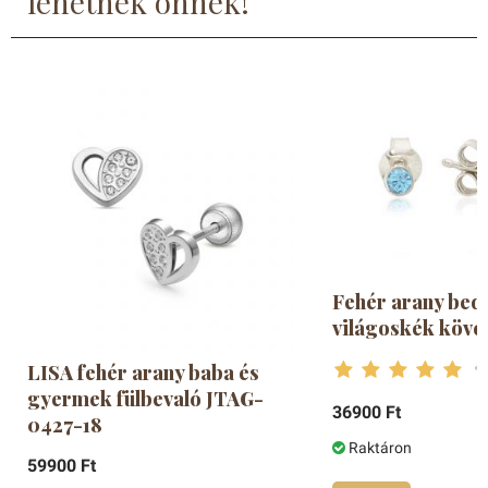
lehetnek önnek!
Fehér arany bedu
világoskék köves
LISA fehér arany baba és
gyermek fülbevaló JTAG-
36900 Ft
0427-18
Raktáron
59900 Ft