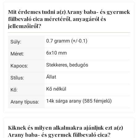
Mit érdemes tudni a(z) Arany baba- és gyermek
fülbevaló cica méretéről, anyagáról és
jellemzőiről?
0.7 gramm (+/-0.1)
Súly:
6x10 mm
Méret:
Stekkeres, bedugós
Kapocs:
Állat
Stílus:
Kő nélkül
Kő:
14k sárga arany (585 fémjelű)
Arany típusa:
Kiknek és milyen alkalmakra ajánljuk ezt a(z)
Arany baba- és gyermek fülbevaló cica?