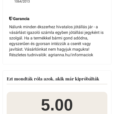
1064/2013
Garancia
Nálunk minden ékszerhez hivatalos jótállás jár - a
vásárlást igazoló számla egyben jótállási jegyként is
szolgál. Ha a termékkel bármi gond adódna,
egyszerűen és gyorsan intézzük a cserét vagy
javítást. Vásárlóinkat nem hagyjuk magukra!
Részletes tudnivalók: agrianna.hu/informaciok
Ezt mondták róla azok, akik már kipróbálták
5.00