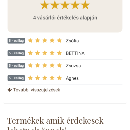
4 vásárlói értékelés alapján
Zsófia
5
- csillag
BETTINA
5
- csillag
Zsuzsa
5
- csillag
Ágnes
5
- csillag
További visszajelzések
Termékek amik érdekesek