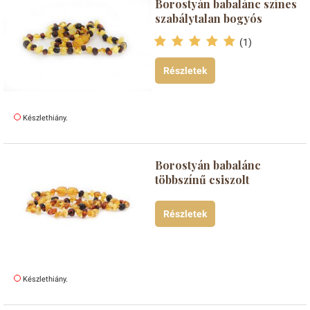
Borostyán babalánc színes
szabálytalan bogyós
(1)
Részletek
Készlethiány.
Borostyán babalánc
többszínű csiszolt
Részletek
Készlethiány.