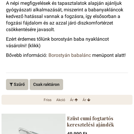
A népi megfigyelések és tapasztalatok alapján ajánljuk
gyógyászati alkalmazását, miszerint a babanyakláncok
kedvező hatással vannak a fogzásra, így elsősorban a
fogzási fájdalom és az azzal járó diszkomfortérzet
csökkentésére javasolt.
Ezért érdemes tőlünk borostyán baba nyakláncot
vásárolni!
(klikk)
Bővebb információ:
Borostyán babalánc
menüpont alatt!
Szűrő
Csak raktáron
Friss
Akció
Ár
Ár
Ezüst cumi fogtartós
keresztelési ajándék
49 990 Ft