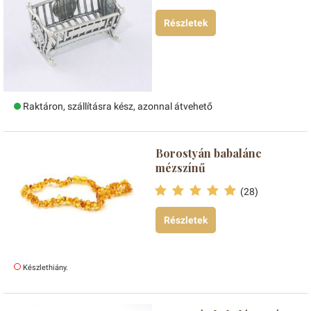
Részletek
Raktáron, szállításra kész, azonnal átvehető
Borostyán babalánc
mézszínű
(28)
Részletek
Készlethiány.