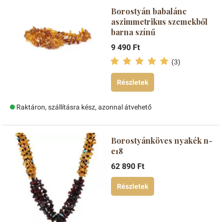
Borostyán babalánc
aszimmetrikus szemekből
barna színű
9 490 Ft
(3)
Részletek
Raktáron, szállításra kész, azonnal átvehető
Borostyánköves nyakék n-
e18
62 890 Ft
Részletek