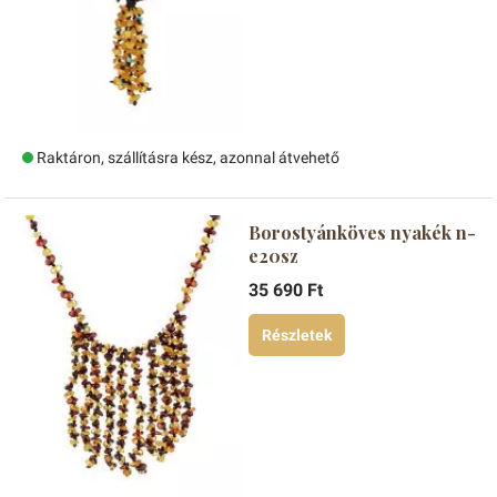
Raktáron, szállításra kész, azonnal átvehető
Borostyánköves nyakék n-
e20sz
35 690 Ft
Részletek