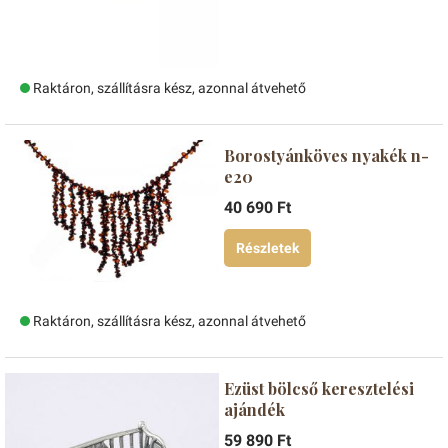
Raktáron, szállításra kész, azonnal átvehető
Borostyánköves nyakék n-
e20
40 690 Ft
Részletek
Raktáron, szállításra kész, azonnal átvehető
Ezüst bölcső keresztelési
ajándék
59 890 Ft