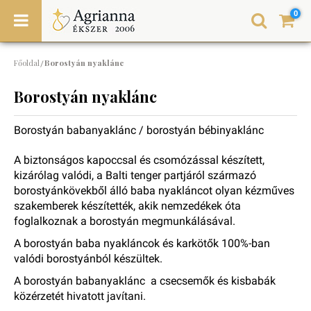
0
Főoldal
Borostyán nyaklánc
/
Borostyán nyaklánc
Borostyán babanyaklánc /
borostyán
bébinyaklánc
A biztonságos kapoccsal és csomózással készített,
kizárólag valódi, a Balti tenger partjáról származó
borostyánkövekből álló baba nyakláncot olyan kézműves
szakemberek készítették, akik nemzedékek óta
foglalkoznak a borostyán megmunkálásával.
A borostyán b
aba nyakláncok és karkötők
100%-ban
valódi borostyánból készültek.
A borostyán babanyaklánc a csecsemők és kisbabák
közérzetét hivatott javítani.