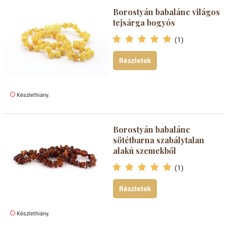
Borostyán babalánc világos
tejsárga bogyós
(1)
Részletek
Készlethiány.
Borostyán babalánc
sötétbarna szabálytalan
alakú szemekből
(1)
Részletek
Készlethiány.