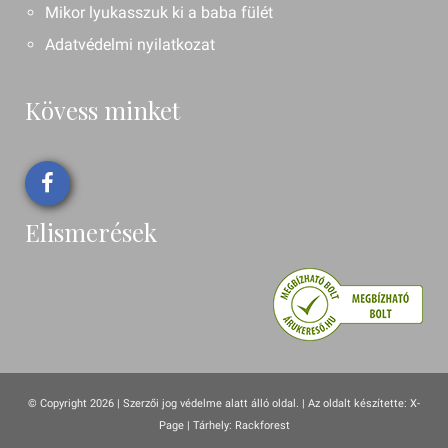
Mikor lyukasszuk ki a baba fülét
Adatvédelmi nyilatkozat
Kövess minket
Elismerések
© Copyright 2026 | Szerzői jog védelme alatt álló oldal. |
Az oldalt készítette:
X-
Page
| Tárhely: Rackforest