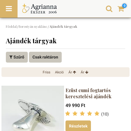
0
Főoldal
Borostyán nyaklánc
Ajándék tárgyak
/
/
Ajándék tárgyak
Szűrő
Csak raktáron
Friss
Akció
Ár
Ár
Ezüst cumi fogtartós
keresztelési ajándék
49 990 Ft
(10)
Részletek