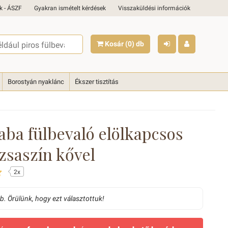
k - ÁSZF
Gyakran ismételt kérdések
Visszaküldési információk
Kosár
(0)
db
Borostyán nyaklánc
Ékszer tisztítás
aba fülbevaló elölkapcsos
zsaszín kővel
2x
. Örülünk, hogy ezt választottuk!