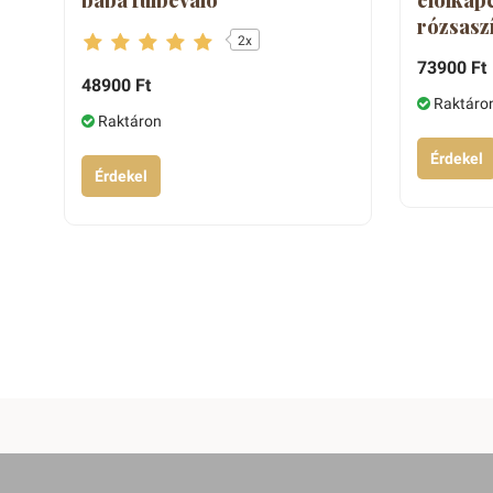
rózsasz
2x
73900 Ft
48900 Ft
Raktáro
Raktáron
Érdekel
Érdekel