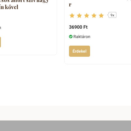
r
ín kővel
9x
36900 Ft
n
Raktáron
Érdekel