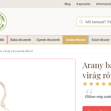
Blog
Kapcsolat
Információ
dék
Baba ékszerek
Gyerek ékszerek
Arany ékszer
Ezüst ékszer
os virág rózsaszín kővel
Arany b
virág ró
Élőben még szebb