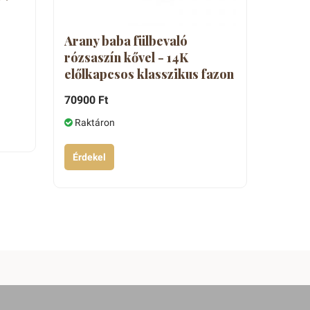
Arany baba fülbevaló
rózsaszín kővel - 14K
előlkapcsos klasszikus fazon
70900 Ft
Raktáron
Érdekel