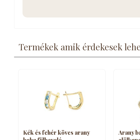
Termékek amik érdekesek leh
Kék és fehér köves arany
Arany b
baba fülbevaló
elölkapc