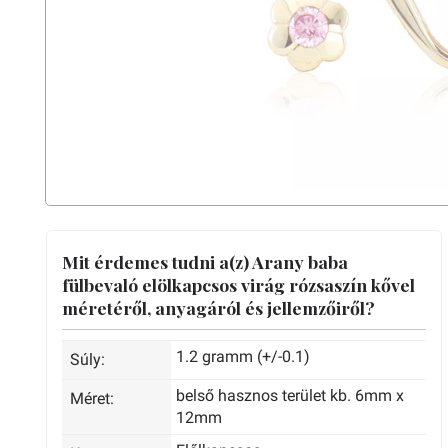
Mit érdemes tudni a(z) Arany baba
fülbevaló elölkapcsos virág rózsaszín kővel
méretéről, anyagáról és jellemzőiről?
1.2 gramm (+/-0.1)
Súly:
belső hasznos terület kb. 6mm x
Méret:
12mm