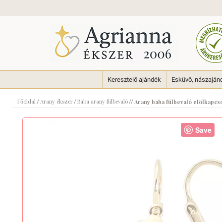
Keresztelő ajándék
Esküvő, nászaján
Főoldal
Arany ékszer
Baba arany fülbevaló
/
/
//
Arany baba fülbevaló elölkapcs
Save