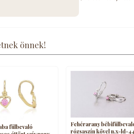
etnek önnek!
Fehérarany bébifülbeval
aba fülbevaló
rózsaszín kővel n.x-ld-4
sos áttört szív nagy