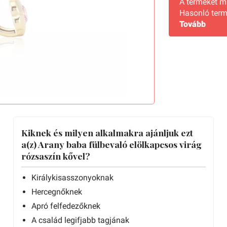
A terméket 
Hasonló term
Tovább
Kiknek és milyen alkalmakra ajánljuk ezt
a(z) Arany baba fülbevaló elölkapcsos virág
rózsaszín kővel?
Királykisasszonyoknak
Hercegnőknek
Apró felfedezőknek
A család legifjabb tagjának