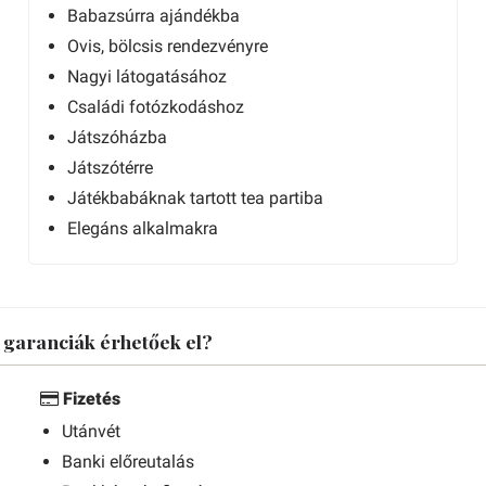
Babazsúrra ajándékba
Ovis, bölcsis rendezvényre
Nagyi látogatásához
Családi fotózkodáshoz
Játszóházba
Játszótérre
Játékbabáknak tartott tea partiba
Elegáns alkalmakra
s garanciák érhetőek el?
Fizetés
Utánvét
Banki előreutalás