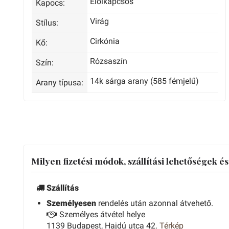
Előlkapcsos
Kapocs:
Virág
Stílus:
Cirkónia
Kő:
Rózsaszín
Szín:
14k sárga arany (585 fémjelű)
Arany típusa:
Milyen fizetési módok, szállítási lehetőségek é
Szállítás
Személyesen
rendelés után azonnal átvehető.
Személyes átvétel helye
1139 Budapest, Hajdú utca 42.
Térkép