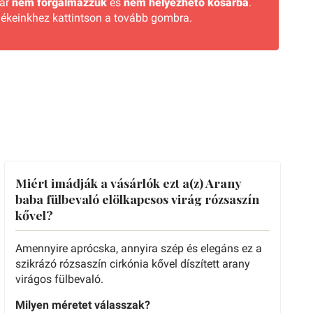
már
nem forgalmazzuk
és
nem helyezhető kosárba
.
ékeinkhez kattintson a tovább gombra.
Miért imádják a vásárlók ezt a(z) Arany
baba fülbevaló elölkapcsos virág rózsaszín
kővel?
Amennyire aprócska, annyira szép és elegáns ez a
szikrázó rózsaszín cirkónia kővel díszített arany
virágos fülbevaló.
Milyen méretet válasszak?