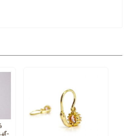
ó
44f-