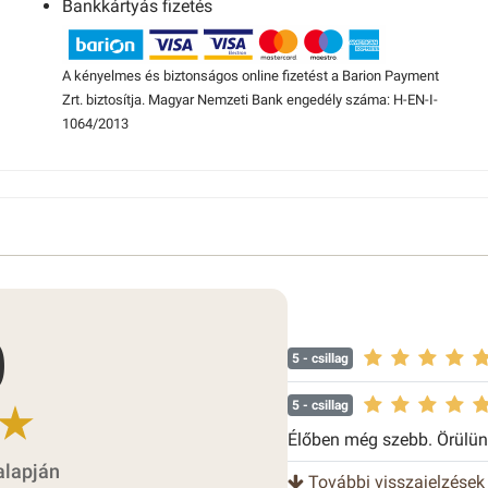
Bankkártyás fizetés
A kényelmes és biztonságos online fizetést a Barion Payment
Zrt. biztosítja. Magyar Nemzeti Bank engedély száma: H-EN-I-
1064/2013
0
5
- csillag
5
- csillag
Élőben még szebb. Örülünk
alapján
További visszajelzések