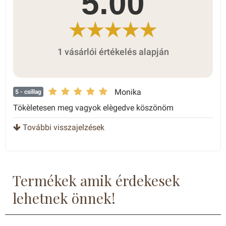
5.00
1 vásárlói értékelés alapján
Monika
5
- csillag
Tökèletesen meg vagyok elègedve köszönöm
További visszajelzések
Termékek amik érdekesek
lehetnek önnek!