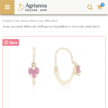
0
Főoldal
Arany ékszer
Baba arany fülbevaló
/
/
//
Arany gyermek fülbevaló elölkapcsos foglaltköves szívecske pink kővel
Save