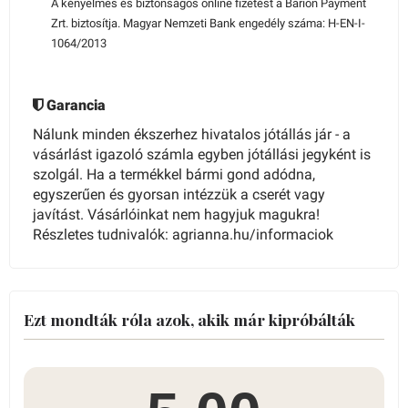
A kényelmes és biztonságos online fizetést a Barion Payment
Zrt. biztosítja. Magyar Nemzeti Bank engedély száma: H-EN-I-
1064/2013
Garancia
Nálunk minden ékszerhez hivatalos jótállás jár - a
vásárlást igazoló számla egyben jótállási jegyként is
szolgál. Ha a termékkel bármi gond adódna,
egyszerűen és gyorsan intézzük a cserét vagy
javítást. Vásárlóinkat nem hagyjuk magukra!
Részletes tudnivalók: agrianna.hu/informaciok
Ezt mondták róla azok, akik már kipróbálták