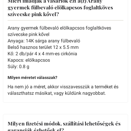
Miért imádják a vásárlók ezt a(z) Arany
gyermek fülbevaló elölkapcsos foglaltköves
szívecske pink kővel?
Arany gyermek fülbevaló elölkapcsos foglaltköves
szívecske pink kővel
Anyaga: 14K sárga arany fülbevaló
Belső hasznos terület 12 x 5.5 mm
Kő: 2 db/pár 4 x 4 mm-es cirkónia
Kapocs: elölkapcsos
Súly: 0.8 g
Milyen méretet válasszak?
Ha nem jó a méret, akkor visszavesszük a terméket és
választhatsz másikat, vagy küldünk nagyobbat.
Milyen fizetési módok, szállítási lehetőségek és
garanciák érhetőek el?