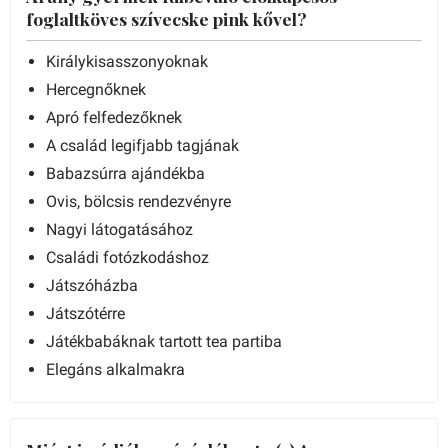
foglaltköves szívecske pink kővel?
Királykisasszonyoknak
Hercegnőknek
Apró felfedezőknek
A család legifjabb tagjának
Babazsúrra ajándékba
Ovis, bölcsis rendezvényre
Nagyi látogatásához
Családi fotózkodáshoz
Játszóházba
Játszótérre
Játékbabáknak tartott tea partiba
Elegáns alkalmakra