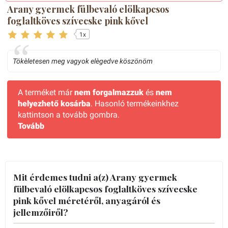
Arany gyermek fülbevaló elölkapcsos
foglaltköves szívecske pink kővel
1x
Tökèletesen meg vagyok elègedve köszönöm
A terméket már
nem forgalmazzuk
és
nem
helyezhető kosárba
. Hasonló termékeinkhez
kattintson a tovább gombra.
Tovább
Mit érdemes tudni a(z) Arany gyermek
fülbevaló elölkapcsos foglaltköves szívecske
pink kővel méretéről, anyagáról és
jellemzőiről?