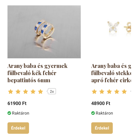
Arany baba és gyermek
Arany baba és 
fülbevaló kék fehér
fülbevaló stekke
bepattintós 6mm
apró fehér cirkó
2x
61900 Ft
48900 Ft
Raktáron
Raktáron
Érdekel
Érdekel