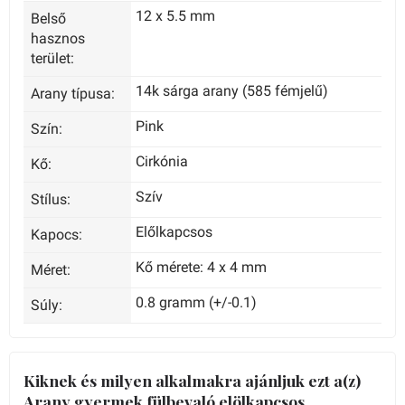
12 x 5.5 mm
Belső
hasznos
terület:
14k sárga arany (585 fémjelű)
Arany típusa:
Pink
Szín:
Cirkónia
Kő:
Szív
Stílus:
Előlkapcsos
Kapocs:
Kő mérete: 4 x 4 mm
Méret:
0.8 gramm (+/-0.1)
Súly:
Kiknek és milyen alkalmakra ajánljuk ezt a(z)
Arany gyermek fülbevaló elölkapcsos