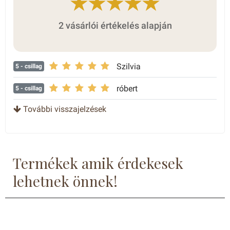
2 vásárlói értékelés alapján
Szilvia
5
- csillag
róbert
5
- csillag
További visszajelzések
Termékek amik érdekesek
lehetnek önnek!