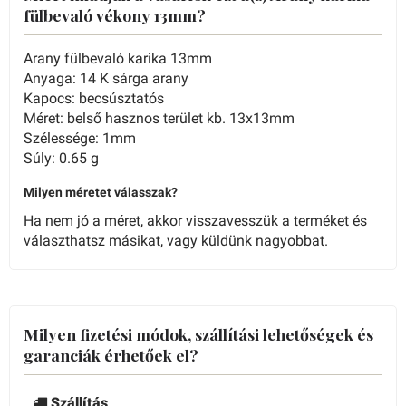
fülbevaló vékony 13mm?
Arany fülbevaló karika 13mm
Anyaga: 14 K sárga arany
Kapocs: becsúsztatós
Méret: belső hasznos terület kb. 13x13mm
Szélessége: 1mm
Súly: 0.65 g
Milyen méretet válasszak?
Ha nem jó a méret, akkor visszavesszük a terméket és
választhatsz másikat, vagy küldünk nagyobbat.
Milyen fizetési módok, szállítási lehetőségek és
garanciák érhetőek el?
Szállítás