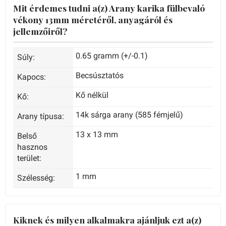
Mit érdemes tudni a(z) Arany karika fülbevaló
vékony 13mm méretéről, anyagáról és
jellemzőiről?
0.65 gramm (+/-0.1)
Súly:
Becsúsztatós
Kapocs:
Kő nélkül
Kő:
14k sárga arany (585 fémjelű)
Arany típusa:
13 x 13 mm
Belső
hasznos
terület:
1 mm
Szélesség:
Kiknek és milyen alkalmakra ajánljuk ezt a(z)