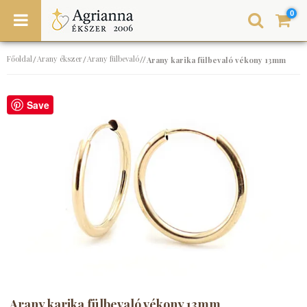
0
Főoldal
Arany ékszer
Arany fülbevaló
/
/
//
Arany karika fülbevaló vékony 13mm
Save
Arany karika fülbevaló vékony 13mm