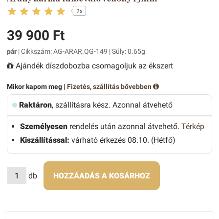
2x
39 900 Ft
pár
| Cikkszám: AG-ARAR.QG-149 | Súly: 0.65g
Ajándék díszdobozba csomagoljuk az ékszert
Mikor kapom meg |
Fizetés, szállítás bővebben
Raktáron
, szállításra kész. Azonnal átvehető
Személyesen
rendelés után azonnal átvehető.
Térkép
Kiszállítással:
várható érkezés 08.10. (Hétfő)
db
HOZZÁADÁS A KOSÁRHOZ