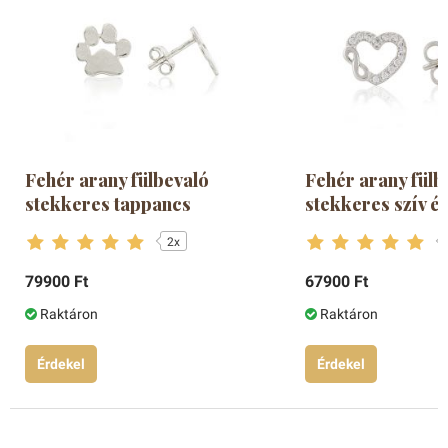
Fehér arany fülbevaló
Fehér arany fülb
stekkeres tappancs
stekkeres szív és
2x
79900 Ft
67900 Ft
Raktáron
Raktáron
Érdekel
Érdekel