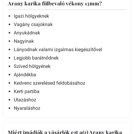
Arany karika fülbevaló vékony 13mm?
Igazi hölgyeknek
Vagány csajoknak
Anyukádnak
Nagyinak
Lányodnak valami izgalmas kiegészítővel
Legjobb barátnődnek
Szíved hölgyének
Ajándékba
Kedvenc szerelésed feldobásához
Kerti partiba
Utazáshoz
Nyaraláshoz
Miért imádják a vásárlók ezt a(z) Arany karika