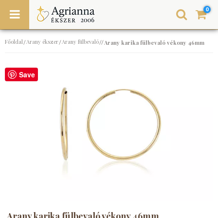
0
Főoldal
Arany ékszer
Arany fülbevaló
/
/
//
Arany karika fülbevaló vékony 46mm
Save
Arany karika fülbevaló vékony 46mm