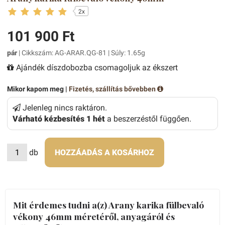
2x
101 900 Ft
pár
| Cikkszám: AG-ARAR.QG-81 | Súly: 1.65g
Ajándék díszdobozba csomagoljuk az ékszert
Mikor kapom meg |
Fizetés, szállítás bővebben
Jelenleg nincs raktáron.
Várható kézbesítés 1 hét
a beszerzéstől függően.
db
HOZZÁADÁS A KOSÁRHOZ
Mit érdemes tudni a(z) Arany karika fülbevaló
vékony 46mm méretéről, anyagáról és