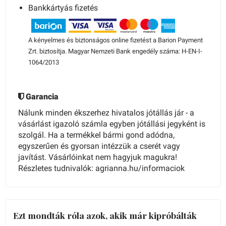
Bankkártyás fizetés
A kényelmes és biztonságos online fizetést a Barion Payment
Zrt. biztosítja. Magyar Nemzeti Bank engedély száma: H-EN-I-
1064/2013
Garancia
Nálunk minden ékszerhez hivatalos jótállás jár - a
vásárlást igazoló számla egyben jótállási jegyként is
szolgál. Ha a termékkel bármi gond adódna,
egyszerűen és gyorsan intézzük a cserét vagy
javítást. Vásárlóinkat nem hagyjuk magukra!
Részletes tudnivalók: agrianna.hu/informaciok
Ezt mondták róla azok, akik már kipróbálták