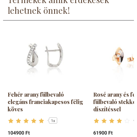
lehetnek önnek!
Fehér arany fülbevaló
Rosé arany és fe
elegáns franciakapcsos félig
fülbevaló stekke
köves
díszítéssel
1x
104900 Ft
61900 Ft