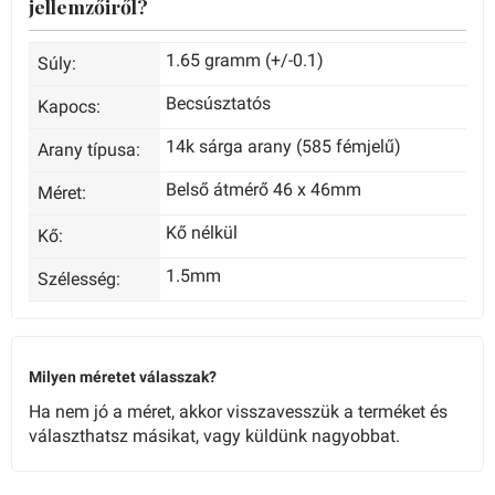
jellemzőiről?
1.65 gramm (+/-0.1)
Súly:
Becsúsztatós
Kapocs:
14k sárga arany (585 fémjelű)
Arany típusa:
Belső átmérő 46 x 46mm
Méret:
Kő nélkül
Kő:
1.5mm
Szélesség:
Milyen méretet válasszak?
Ha nem jó a méret, akkor visszavesszük a terméket és
választhatsz másikat, vagy küldünk nagyobbat.