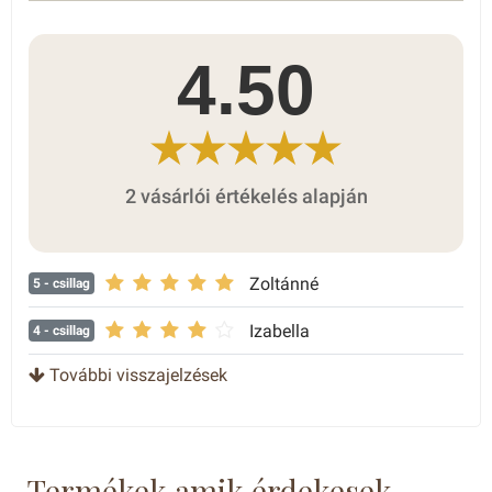
4.50
2 vásárlói értékelés alapján
Zoltánné
5
- csillag
Izabella
4
- csillag
További visszajelzések
Termékek amik érdekesek