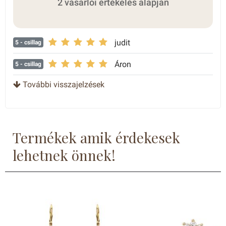
2 vásárlói értékelés alapján
judit
5
- csillag
Áron
5
- csillag
További visszajelzések
Termékek amik érdekesek
lehetnek önnek!