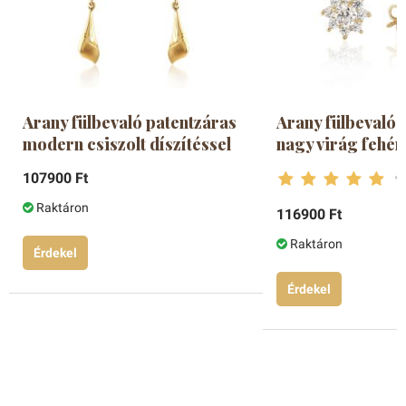
Arany fülbevaló patentzáras
Arany fülbevaló 
modern csiszolt díszítéssel
nagy virág fehér
107900 Ft
Raktáron
116900 Ft
Raktáron
Érdekel
Érdekel