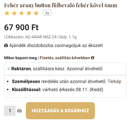
Fehér arany button fülbevaló fehér kővel 6mm
2x
67 900 Ft
| Cikkszám: AG-ARAR.NSZ-24 | Súly: 1.1g
Ajándék díszdobozba csomagoljuk az ékszert
Mikor kapom meg |
Fizetés, szállítás bővebben
Raktáron
, szállításra kész. Azonnal átvehető
Személyesen
rendelés után azonnal átvehető.
Térkép
Kiszállítással:
várható érkezés 08.11. (Kedd)
db
HOZZÁADÁS A KOSÁRHOZ