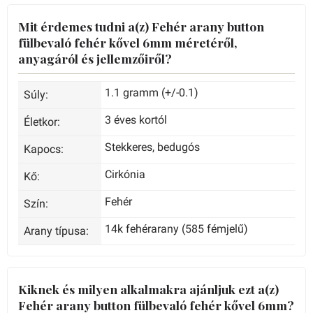
Mit érdemes tudni a(z) Fehér arany button
fülbevaló fehér kővel 6mm méretéről,
anyagáról és jellemzőiről?
1.1 gramm (+/-0.1)
Súly:
3 éves kortól
Életkor:
Stekkeres, bedugós
Kapocs:
Cirkónia
Kő:
Fehér
Szín:
14k fehérarany (585 fémjelű)
Arany típusa:
Kiknek és milyen alkalmakra ajánljuk ezt a(z)
Fehér arany button fülbevaló fehér kővel 6mm?