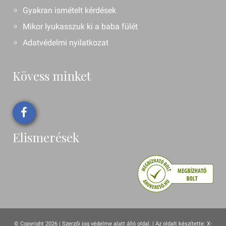
Gyakran ismételt kérdések
Mikor lyukasszuk ki a baba fülét
Adatvédelmi nyilatkozat
Kövess minket
Elismerések
© Copyright 2026 | Szerzői jog védelme alatt álló oldal. |
Az oldalt készítette:
X-