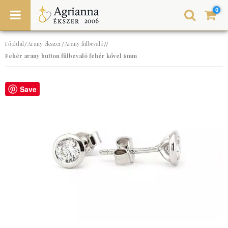
0
Főoldal
Arany ékszer
Arany fülbevaló
/
/
//
Fehér arany button fülbevaló fehér kővel 6mm
Save