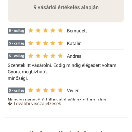
9 vásárlói értékelés alapján
Bernadett
5
- csillag
Katalin
5
- csillag
Andrea
5
- csillag
Szeretek itt vásárolni. Eddig mindíg elégedett voltam.
Gyors, megbízható,
minőségi.
Vivien
5
- csillag
Nagyon gyönyörű fülbevalót választottam a kis
További visszajelzések
lányomnak.. ☺️ Élőben
még elképesztőbb volt..
Zsuzsanna
5
- csillag