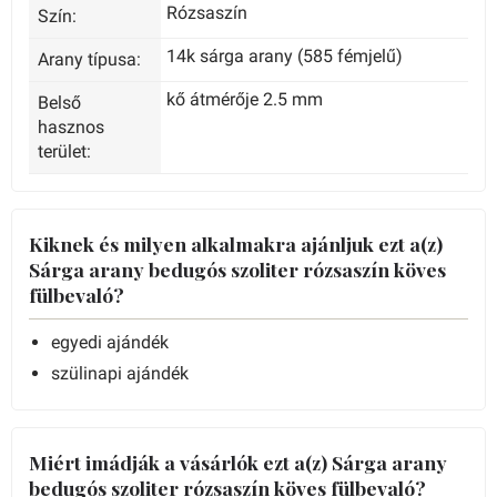
Rózsaszín
Szín:
14k sárga arany (585 fémjelű)
Arany típusa:
kő átmérője 2.5 mm
Belső
hasznos
terület:
Kiknek és milyen alkalmakra ajánljuk ezt a(z)
Sárga arany bedugós szoliter rózsaszín köves
fülbevaló?
egyedi ajándék
szülinapi ajándék
Miért imádják a vásárlók ezt a(z) Sárga arany
bedugós szoliter rózsaszín köves fülbevaló?