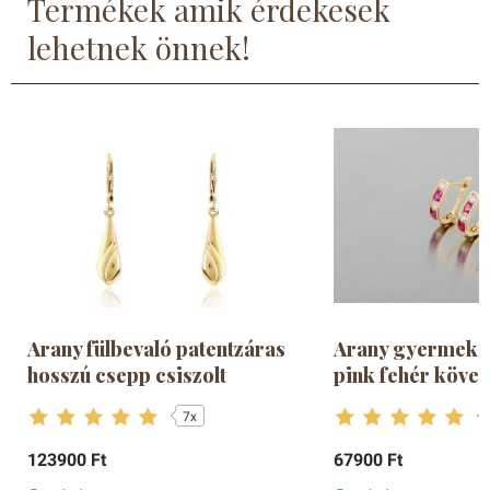
Termékek amik érdekesek
Mate
5
- csillag
lehetnek önnek!
Attila
5
- csillag
Jó minőségűnek tűnik. A kislány nagyon szereti!
Diana
5
- csillag
Judit
5
- csillag
Arany fülbevaló patentzáras
Arany gyermek f
hosszú csepp csiszolt
pink fehér köve
7x
123900 Ft
67900 Ft