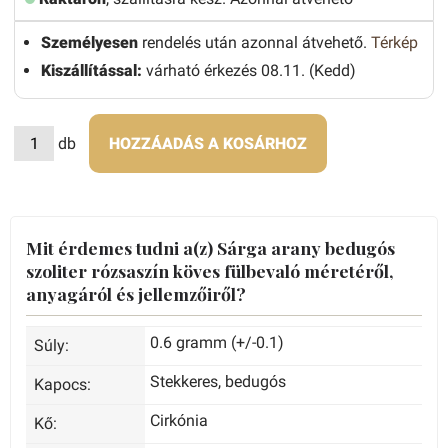
Személyesen
rendelés után azonnal átvehető.
Térkép
Kiszállítással:
várható érkezés 08.11. (Kedd)
db
HOZZÁADÁS A KOSÁRHOZ
Mit érdemes tudni a(z) Sárga arany bedugós
szoliter rózsaszín köves fülbevaló méretéről,
anyagáról és jellemzőiről?
0.6 gramm (+/-0.1)
Súly:
Stekkeres, bedugós
Kapocs:
Cirkónia
Kő: