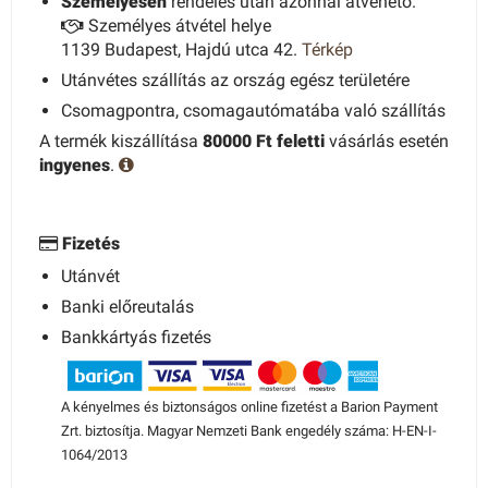
Személyesen
rendelés után azonnal átvehető.
Személyes átvétel helye
1139 Budapest, Hajdú utca 42.
Térkép
Utánvétes szállítás az ország egész területére
Csomagpontra, csomagautómatába való szállítás
A termék kiszállítása
80000 Ft feletti
vásárlás esetén
ingyenes
.
Fizetés
Utánvét
Banki előreutalás
Bankkártyás fizetés
A kényelmes és biztonságos online fizetést a Barion Payment
Zrt. biztosítja. Magyar Nemzeti Bank engedély száma: H-EN-I-
1064/2013