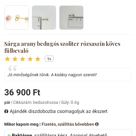
Sárga arany bedugós szoliter rózsaszín köves
fülbevaló
9x
Jó minőségűnek tűnik. A kislány nagyon szereti!
36 900 Ft
pár
| Cikkszám: bedszolrozsa | Súly: 0.6g
Ajándék díszdobozba csomagoljuk az ékszert
Mikor kapom meg |
Fizetés, szállítás bővebben
Raktáron
, szállításra kész. Azonnal átvehető