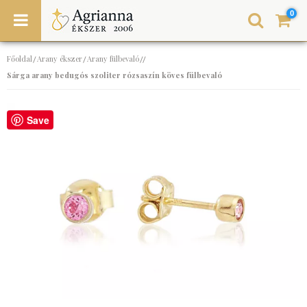
0
Főoldal
Arany ékszer
Arany fülbevaló
/
/
//
Sárga arany bedugós szoliter rózsaszín köves fülbevaló
Save