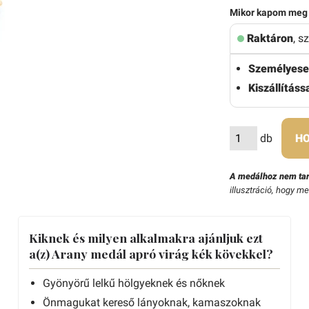
Mikor kapom meg
Raktáron
, s
Személyese
Kiszállítássa
db
HO
A medálhoz nem tar
illusztráció, hogy m
Kiknek és milyen alkalmakra ajánljuk ezt
a(z) Arany medál apró virág kék kövekkel?
Gyönyörű lelkű hölgyeknek és nőknek
Önmagukat kereső lányoknak, kamaszoknak