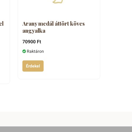
el
Arany medál áttört köves
angyalka
70900 Ft
Raktáron
Érdekel