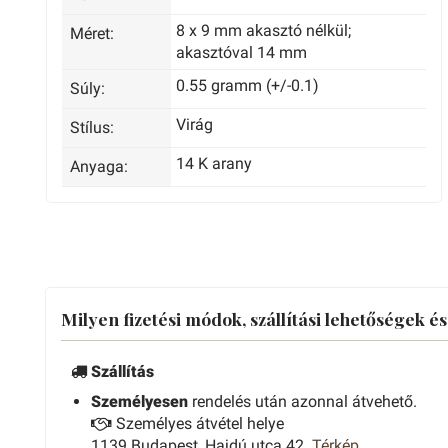
8 x 9 mm akasztó nélkül;
Méret:
akasztóval 14 mm
0.55 gramm (+/-0.1)
Súly:
Virág
Stílus:
14 K arany
Anyaga:
Milyen fizetési módok, szállítási lehetőségek é
Szállítás
Személyesen
rendelés után azonnal átvehető.
Személyes átvétel helye
1139 Budapest, Hajdú utca 42.
Térkép