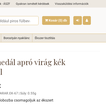
k - ÁSZF
Gyakran ismételt kérdések
Visszaküldési információk
Kosár
(0)
db
Borostyán nyaklánc
Ékszer tisztítás
edál apró virág kék
l
t
ARAR.EK-67 | Súly: 0.55g
obozba csomagoljuk az ékszert