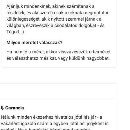
Ajánljuk mindenkinek, akinek számítanak a
részletek, és aki szereti csak azoknak megmutatni
különlegességét, akik nyitott szemmel járnak a
világban, észreveszik a csodálatos dolgokat - és
Téged. :)
Milyen méretet válasszak?
Ha nem jó a méret, akkor visszavesszük a terméket
és választhatsz másikat, vagy küldünk nagyobbat.
Garancia
Nálunk minden ékszerhez hivatalos jótállás jár - a
vásárlást igazoló számla egyben jótállási jegyként is
szolgál. Ha a termékkel bármi gond adódna,