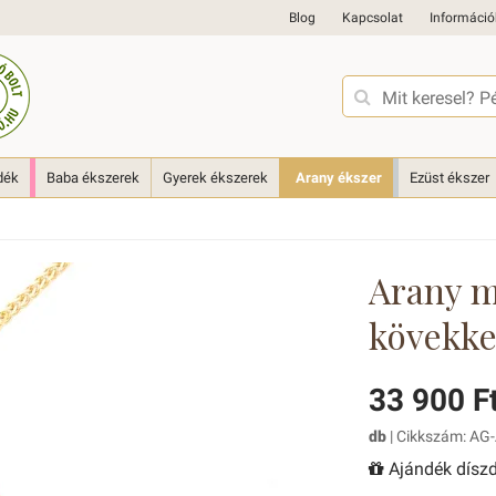
Blog
Kapcsolat
Információ
dék
Baba ékszerek
Gyerek ékszerek
Arany ékszer
Ezüst ékszer
Arany m
kövekke
33 900 F
db
| Cikkszám: AG-
Ajándék díszd