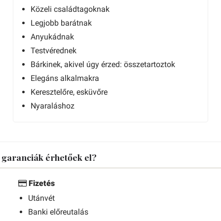
Közeli családtagoknak
Legjobb barátnak
Anyukádnak
Testvérednek
Bárkinek, akivel úgy érzed: összetartoztok
Elegáns alkalmakra
Keresztelőre, esküvőre
Nyaraláshoz
s garanciák érhetőek el?
Fizetés
Utánvét
Banki előreutalás