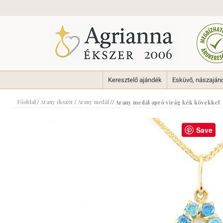
Keresztelő ajándék
Esküvő, nászaján
Főoldal
Arany ékszer
Arany medál
/
/
//
Arany medál apró virág kék kövekkel
Save