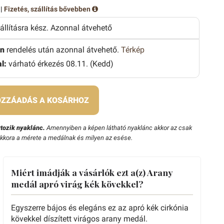
 |
Fizetés, szállítás bővebben
zállításra kész. Azonnal átvehető
n
rendelés után azonnal átvehető.
Térkép
l:
várható érkezés 08.11. (Kedd)
ZZÁADÁS A KOSÁRHOZ
tozik nyaklánc.
Amennyiben a képen látható nyaklánc akkor az csak
ekkora a mérete a medálnak és milyen az esése.
Miért imádják a vásárlók ezt a(z) Arany
medál apró virág kék kövekkel?
Egyszerre bájos és elegáns ez az apró kék cirkónia
kövekkel díszített virágos arany medál.