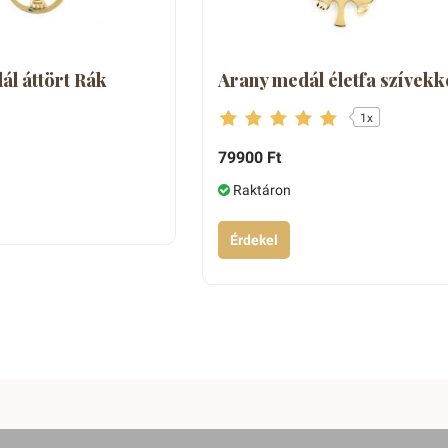
ál áttört Rák
Arany medál életfa szívekk
1x
79900 Ft
Raktáron
Érdekel