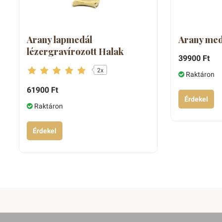
Arany lapmedál
Arany med
lézergravírozott Halak
39900 Ft
2x
Raktáron
61900 Ft
Érdekel
Raktáron
Érdekel