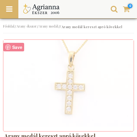
0
Főoldal
Arany ékszer
Arany medál
/
/
//
Arany medál kereszt apró kövekkel
Save
Arany medál kereszt apró kövekkel