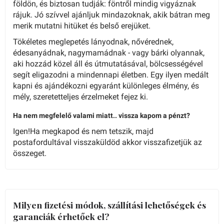
földön, és biztosan tudják: föntről mindig vigyáznak
rájuk. Jó szívvel ajánljuk mindazoknak, akik bátran meg
merik mutatni hitüket és belső erejüket.
Tökéletes meglepetés lányodnak, nővérednek,
édesanyádnak, nagymamádnak - vagy bárki olyannak,
aki hozzád közel áll és útmutatásával, bölcsességével
segít eligazodni a mindennapi életben. Egy ilyen medált
kapni és ajándékozni egyaránt különleges élmény, és
mély, szeretetteljes érzelmeket fejez ki.
Ha nem megfelelő valami miatt.. vissza kapom a pénzt?
Igen!Ha megkapod és nem tetszik, majd
postafordultával visszaküldöd akkor visszafizetjük az
összeget.
Milyen fizetési módok, szállítási lehetőségek és
garanciák érhetőek el?