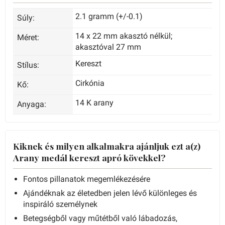
2.1 gramm (+/-0.1)
Súly:
14 x 22 mm akasztó nélkül;
Méret:
akasztóval 27 mm
Kereszt
Stílus:
Cirkónia
Kő:
14 K arany
Anyaga:
Kiknek és milyen alkalmakra ajánljuk ezt a(z)
Arany medál kereszt apró kövekkel?
Fontos pillanatok megemlékezésére
Ajándéknak az életedben jelen lévő különleges és
inspiráló személynek
Betegségből vagy műtétből való lábadozás,