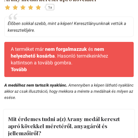
1x
Élőben sokkal szebb, mint a képen! Keresztlányunknak vettük a
keresztelőjére.
A terméket már
nem forgalmazzuk
és
nem
helyezhető kosárba
. Hasonló termékeinkhez
kattintson a tovább gombra.
Tovább
A medálhoz nem tartozik nyaklánc.
Amennyiben a képen látható nyaklánc
akkor az csak illusztráció, hogy mekkora a mérete a medálnak és milyen az
esése.
Mit érdemes tudni a(z) Arany medál kereszt
apró kövekkel méretéről, anyagáról és
jellemzőiről?