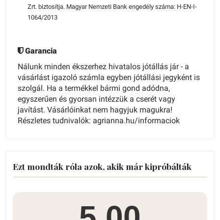
Zrt. biztosítja. Magyar Nemzeti Bank engedély száma: H-EN-I-
1064/2013
Garancia
Nálunk minden ékszerhez hivatalos jótállás jár - a
vásárlást igazoló számla egyben jótállási jegyként is
szolgál. Ha a termékkel bármi gond adódna,
egyszerűen és gyorsan intézzük a cserét vagy
javítást. Vásárlóinkat nem hagyjuk magukra!
Részletes tudnivalók: agrianna.hu/informaciok
Ezt mondták róla azok, akik már kipróbálták
5.00