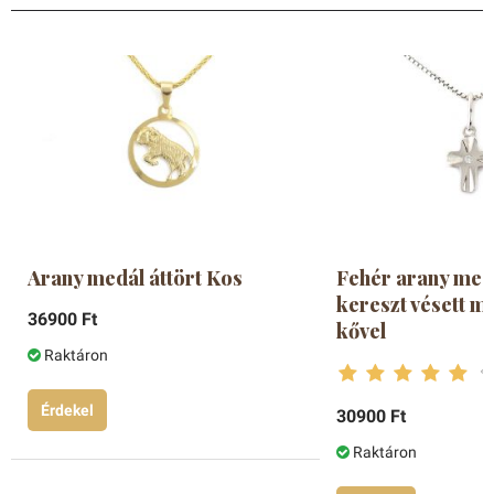
Arany medál áttört Kos
Fehér arany medá
kereszt vésett mi
36900 Ft
kővel
Raktáron
Érdekel
30900 Ft
Raktáron