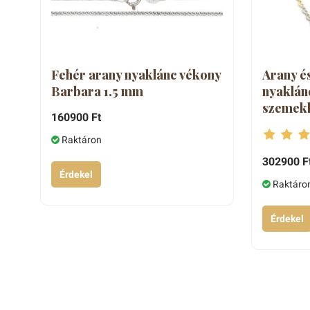
Fehér arany nyaklánc vékony
Arany é
Barbara 1.5 mm
nyaklánc
szemek
160900 Ft
Raktáron
302900 F
Érdekel
Raktáro
Érdekel