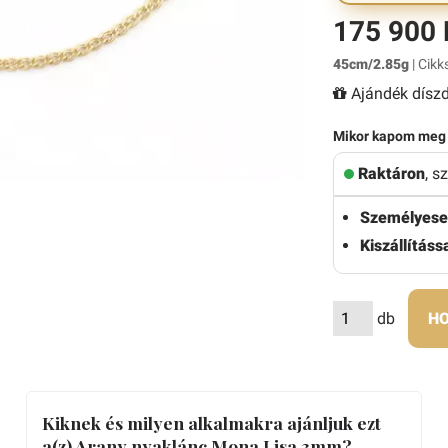
175 900 
45cm/2.85g
| Cikk
Ajándék díszd
Mikor kapom meg
Raktáron
, s
Személyese
Kiszállítássa
db
HO
Kiknek és milyen alkalmakra ajánljuk ezt
a(z) Arany nyaklánc Mona Lisa 3mm?