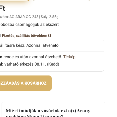
Ft
szám: AG-ARAR.QG-243 | Súly: 2.85g
obozba csomagoljuk az ékszert
 |
Fizetés, szállítás bővebben
zállításra kész. Azonnal átvehető
n
rendelés után azonnal átvehető.
Térkép
l:
várható érkezés 08.11. (Kedd)
ZZÁADÁS A KOSÁRHOZ
Miért imádják a vásárlók ezt a(z) Arany
nyaklánc Mona Lisa 3mm?