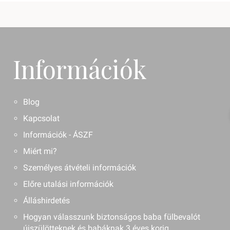
Információk
Blog
Kapcsolat
Információk - ÁSZF
Miért mi?
Személyes átvételi információk
Előre utalási információk
Álláshirdetés
Hogyan válasszunk biztonságos baba fülbevalót
újszülötteknek és babáknak 3 éves korig