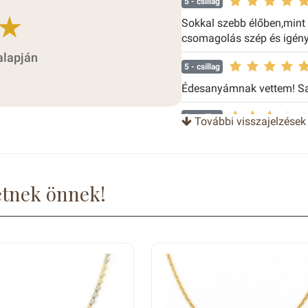
5
- csillag
Sokkal szebb élőben,mint
csomagolás szép és igén
alapján
5
- csillag
Édesanyámnak vettem! Saj
3
- csillag
További visszajelzések
5
- csillag
5
- csillag
etnek önnek!
Nagyon szép!!