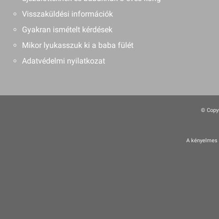
Visszaküldési információk
Gyakran ismételt kérdések
Mikor lyukasszuk ki a baba fülét
Adatvédelmi nyilatkozat
© Copyr
A kényelmes é