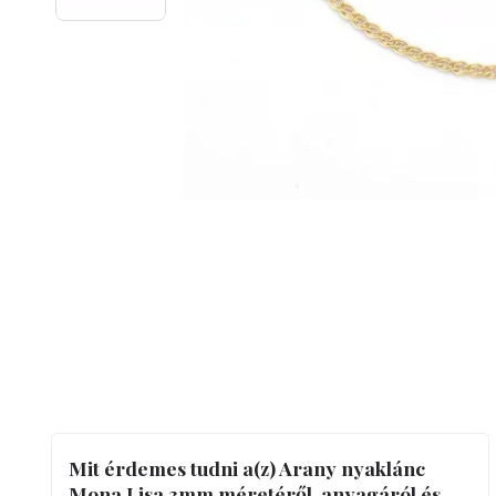
Mit érdemes tudni a(z) Arany nyaklánc
Mona Lisa 3mm méretéről, anyagáról és