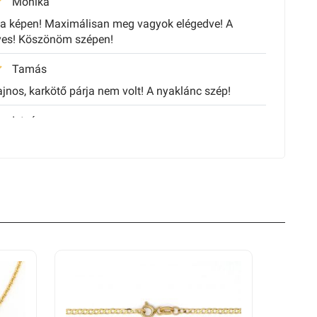
Mônika
 a képen! Maximálisan meg vagyok elégedve! A
yes! Köszönöm szépen!
Tamás
nos, karkötő párja nem volt! A nyaklánc szép!
István
Imre
Renáta