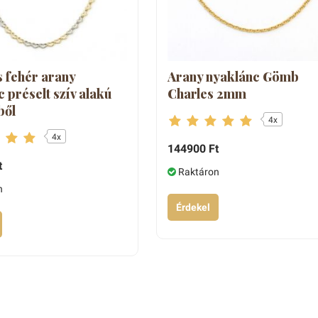
s fehér arany
Arany nyaklánc Gömb
 préselt szív alakú
Charles 2mm
ből
4x
4x
144900 Ft
t
Raktáron
n
Érdekel