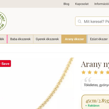
Blog
Kapcsolat
Információ
dék
Baba ékszerek
Gyerek ékszerek
Arany ékszer
Ezüst ékszer
Arany n
Save
Tökéletes, gyöny
45cm/2.85g
Raktáron