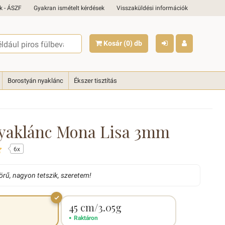
k - ÁSZF
Gyakran ismételt kérdések
Visszaküldési információk
Kosár
(0)
db
Borostyán nyaklánc
Ékszer tisztítás
yaklánc Mona Lisa 3mm
6x
örű, nagyon tetszik, szeretem!
45 cm/3.05g
Raktáron