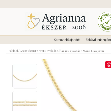
Keresztelő ajándék
Esküvő, nászaján
Főoldal
Arany ékszer
Arany nyaklánc
/
/
//
Arany nyaklánc Mona Lisa 3mm