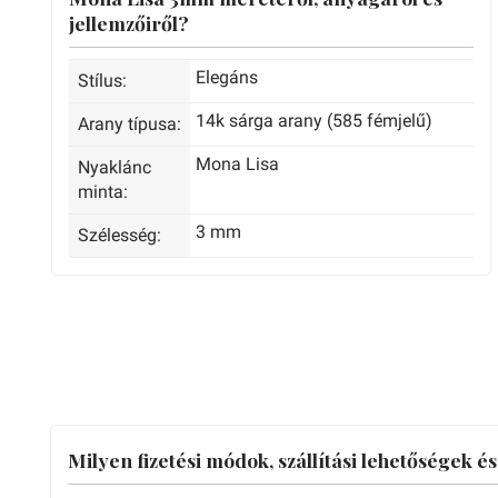
jellemzőiről?
Elegáns
Stílus:
14k sárga arany (585 fémjelű)
Arany típusa:
Mona Lisa
Nyaklánc
minta:
3 mm
Szélesség:
Milyen fizetési módok, szállítási lehetőségek é