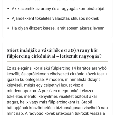
Akik szeretik az arany és a ragyogás kombinációját
Ajándékként tökéletes választás stílusos nőknek
Ha olyan ékszert keresel, amit sosem akarsz levenni
Miért imádják a vásárlók ezt a(z) Arany kör
fülpiercing cirkóniával – letisztult ragyogás?
Ez az elegáns, kör alakú fülpiercing 14 karátos aranyból
készült, és aprólékosan elhelyezett cirkónia kövek teszik
igazán különlegessé. A modern, minimalista dizájnt
képviseli, mégis egy csipetnyi luxust visz a
mindennapokba. A precízen megmunkált ékszer
tökéletes méretű: kényelmes viseletet biztosít akár
tragus, helix vagy más fülpiercingként is. Stabil
hátlapjának köszönhetően biztonságosan viselhető nap
mint nap. A ragyogó kövek játékosan tükrözik vissza a