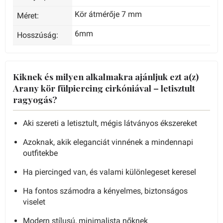
Kör átmérője 7 mm
Méret:
6mm
Hosszúság:
Kiknek és milyen alkalmakra ajánljuk ezt a(z)
Arany kör fülpiercing cirkóniával – letisztult
ragyogás?
Aki szereti a letisztult, mégis látványos ékszereket
Azoknak, akik eleganciát vinnének a mindennapi
outfitekbe
Ha piercinged van, és valami különlegeset keresel
Ha fontos számodra a kényelmes, biztonságos
viselet
Modern stílusú, minimalista nőknek