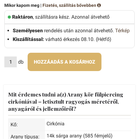
Mikor kapom meg |
Fizetés, szállítás bővebben
Raktáron
, szállításra kész. Azonnal átvehető
Személyesen
rendelés után azonnal átvehető.
Térkép
Kiszállítással:
várható érkezés 08.10. (Hétfő)
db
HOZZÁADÁS A KOSÁRHOZ
Mit érdemes tudni a(z) Arany kör fülpiercing
cirkóniával – letisztult ragyogás méretéről,
anyagáról és jellemzőiről?
Cirkónia
Kő:
14k sárga arany (585 fémjelű)
Arany típusa: