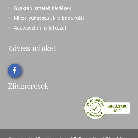
Gyakran ismételt kérdések
Mikor lyukasszuk ki a baba fülét
Adatvédelmi nyilatkozat
Kövess minket
Elismerések