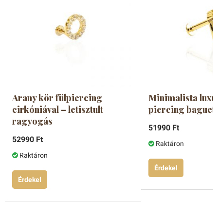
Arany kör fülpiercing
Minimalista luxu
cirkóniával – letisztult
piercing baguette
ragyogás
51990 Ft
52990 Ft
Raktáron
Raktáron
Érdekel
Érdekel