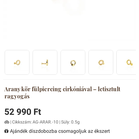
Arany kör fülpiercing cirkóniával – letisztult
ragyogás
52 990 Ft
db
| Cikkszám: AG-ARAR.-10 | Súly: 0.5g
Ajándék díszdobozba csomagoljuk az ékszert