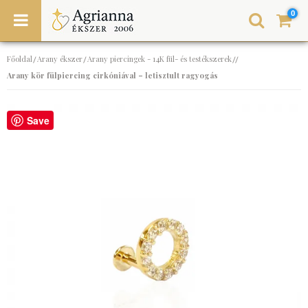
0
Főoldal
Arany ékszer
Arany piercingek - 14K fül- és testékszerek
/
/
//
Arany kör fülpiercing cirkóniával – letisztult ragyogás
Save