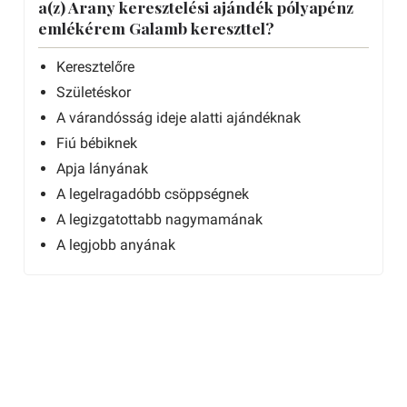
a(z) Arany keresztelési ajándék pólyapénz
emlékérem Galamb kereszttel?
Keresztelőre
Születéskor
A várandósság ideje alatti ajándéknak
Fiú bébiknek
Apja lányának
A legelragadóbb csöppségnek
A legizgatottabb nagymamának
A legjobb anyának