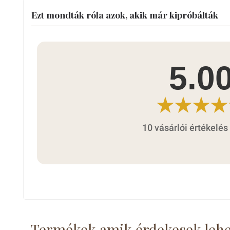
Ezt mondták róla azok, akik már kipróbálták
5.0
10 vásárlói értékelés
Termékek amik érdekesek leh