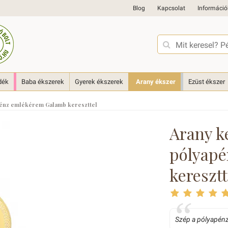
Blog
Kapcsolat
Információ
dék
Baba ékszerek
Gyerek ékszerek
Arany ékszer
Ezüst ékszer
pénz emlékérem Galamb kereszttel
Arany k
pólyap
keresztt
Szép a pólyapénz