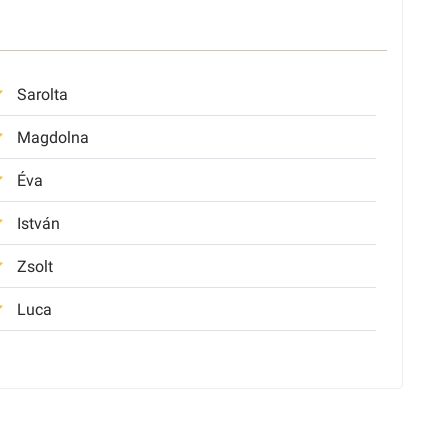
Sarolta
Magdolna
Éva
István
Zsolt
Luca
Anikó
doboz gagyi.
Veronika