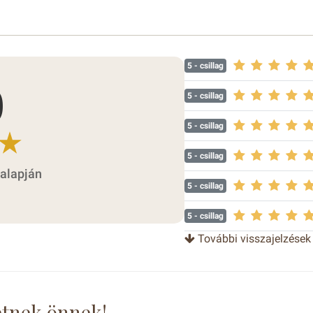
5
- csillag
0
5
- csillag
5
- csillag
5
- csillag
 alapján
5
- csillag
5
- csillag
További visszajelzések
5
- csillag
Szép a pólyapénz. A dísz
5
- csillag
etnek önnek!