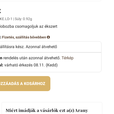
t
KE.LD-1 | Súly: 0.92g
obozba csomagoljuk az ékszert
 |
Fizetés, szállítás bővebben
zállításra kész. Azonnal átvehető
n
rendelés után azonnal átvehető.
Térkép
l:
várható érkezés 08.11. (Kedd)
ZZÁADÁS A KOSÁRHOZ
Miért imádják a vásárlók ezt a(z) Arany