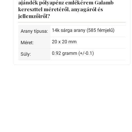
ajándék pólyapénz emlékérem Galamb
kereszttel méretéről, anyagáról és
jellemzőiről?
14k sárga arany (585 fémjelű)
Arany típusa:
20 x 20 mm
Méret:
0.92 gramm (+/-0.1)
Súly: