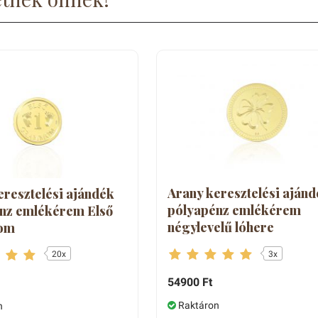
5
- csillag
5
- csillag
Arany keresztelési ajánd
eresztelési ajándék
pólyapénz emlékérem
nz emlékérem Első
négylevelű lóhere
om
3x
20x
54900 Ft
Raktáron
n