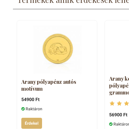
Arany k
Arany pólyapénz autós
pólyapé
motívum
gramm
54900 Ft
Raktáron
56900 Ft
Érdekel
Raktáro