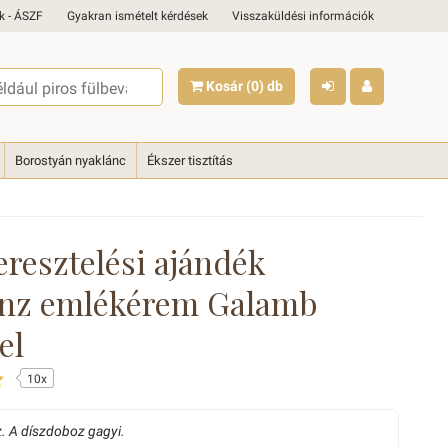
k - ÁSZF
Gyakran ismételt kérdések
Visszaküldési információk
Kosár
(0)
db
Borostyán nyaklánc
Ékszer tisztítás
eresztelési ajándék
énz emlékérem Galamb
el
10x
. A díszdoboz gagyi.