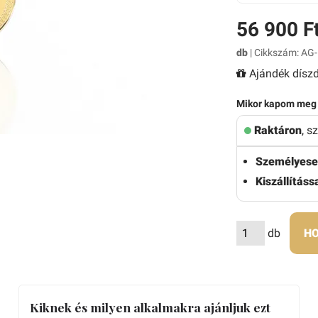
56 900 F
db
| Cikkszám: AG-
Ajándék díszd
Mikor kapom meg
Raktáron
, s
Személyese
Kiszállítássa
db
HO
Kiknek és milyen alkalmakra ajánljuk ezt