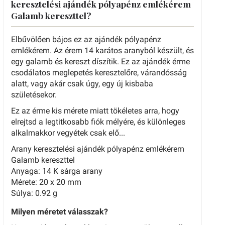
keresztelési ajándék pólyapénz emlékérem
Galamb kereszttel?
Elbűvölően bájos ez az ajándék pólyapénz
emlékérem. Az érem 14 karátos aranyból készült, és
egy galamb és kereszt díszítik. Ez az ajándék érme
csodálatos meglepetés keresztelőre, várandósság
alatt, vagy akár csak úgy, egy új kisbaba
születésekor.
Ez az érme kis mérete miatt tökéletes arra, hogy
elrejtsd a legtitkosabb fiók mélyére, és különleges
alkalmakkor vegyétek csak elő...
Arany keresztelési ajándék pólyapénz emlékérem
Galamb kereszttel
Anyaga: 14 K sárga arany
Mérete: 20 x 20 mm
Súlya: 0.92 g
Milyen méretet válasszak?