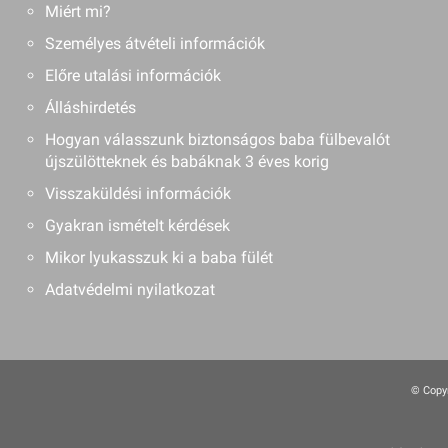
Miért mi?
Személyes átvételi információk
Előre utalási információk
Álláshirdetés
Hogyan válasszunk biztonságos baba fülbevalót
újszülötteknek és babáknak 3 éves korig
Visszaküldési információk
Gyakran ismételt kérdések
Mikor lyukasszuk ki a baba fülét
Adatvédelmi nyilatkozat
© Copyr