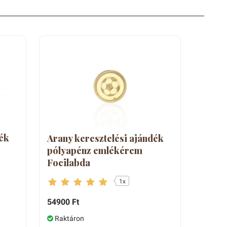
Mária
Zoltánné
ék
Arany keresztelési ajándék
pólyapénz emlékérem
Focilabda
1x
54900 Ft
Raktáron