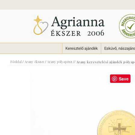
Keresztelő ajándék
Esküvő, nászaján
Főoldal
Arany ékszer
Arany pólyapénz
/
/
//
Arany keresztelési ajándék pólya
Save