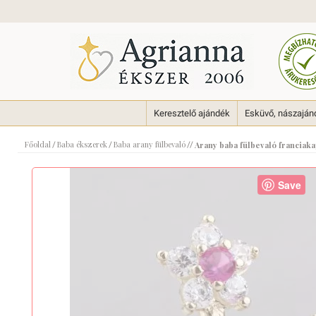
Keresztelő ajándék
Esküvő, nászaján
Főoldal
Baba ékszerek
Baba arany fülbevaló
/
/
//
Arany baba fülbevaló franciaka
Save