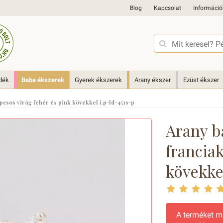
Blog
Kapcsolat
Információ
dék
Baba ékszerek
Gyerek ékszerek
Arany ékszer
Ezüst ékszer
pcsos virág fehér és pink kövekkel i.p-ld-451s-p
Arany b
franciak
kövekke
A terméket 