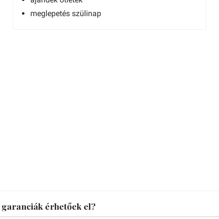
meglepetés szülinap
s garanciák érhetőek el?