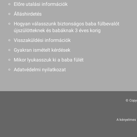
Előre utalási információk
Álláshirdetés
Hogyan válasszunk biztonságos baba fülbevalót
újszülötteknek és babáknak 3 éves korig
Visszaküldési információk
Gyakran ismételt kérdések
Mikor lyukasszuk ki a baba fülét
Adatvédelmi nyilatkozat
© Copyr
A kényelmes é