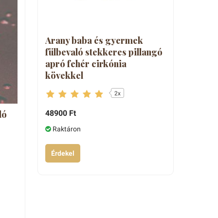
Arany baba és gyermek
fülbevaló stekkeres pillangó
apró fehér cirkónia
kövekkel
2x
48900 Ft
ló
Raktáron
Érdekel