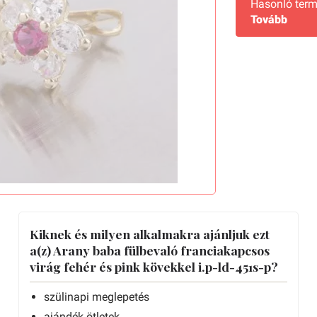
Hasonló term
Tovább
Kiknek és milyen alkalmakra ajánljuk ezt
a(z) Arany baba fülbevaló franciakapcsos
virág fehér és pink kövekkel i.p-ld-451s-p?
szülinapi meglepetés
ajándék ötletek