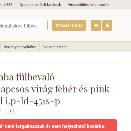
k - ÁSZF
Gyakran ismételt kérdések
Visszaküldési információk
Kosár
(0)
db
Borostyán nyaklánc
Ékszer tisztítás
aba fülbevaló
apcsos virág fehér és pink
l i.p-ld-451s-p
1x
már
nem forgalmazzuk
és
nem helyezhető kosárba
.