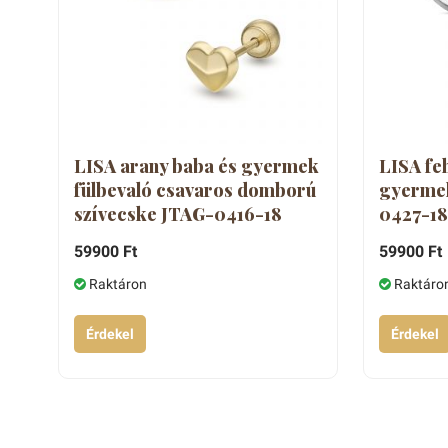
LISA arany baba és gyermek
LISA fe
fülbevaló csavaros domború
gyermek
szívecske JTAG-0416-18
0427-18
59900 Ft
59900 Ft
Raktáron
Raktáro
Érdekel
Érdekel