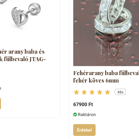
hér arany baba és
 fülbevaló JTAG-
Fehérarany baba fülbeva
fehér köves 6mm
n
48x
67900 Ft
Raktáron
Érdekel