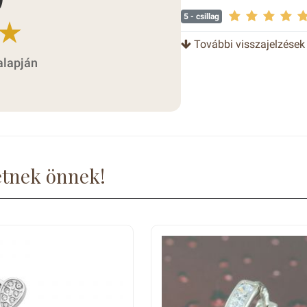
5
- csillag
További visszajelzések
alapján
etnek önnek!