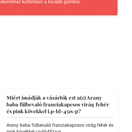
ékeinkhez kattintson a tovább gombra.
Miért imádják a vásárlók ezt a(z) Arany
baba fülbevaló franciakapcsos virág fehér
és pink kövekkel i.p-ld-451s-p?
Arany baba fülbevaló franciakapcsos virág fehér és
pink kövekkel i.p-ld-451s-p