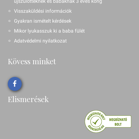
újszülötteknek és babáknak 3 éves korig
Visszaküldési információk
Gyakran ismételt kérdések
Mikor lyukasszuk ki a baba fülét
Adatvédelmi nyilatkozat
Kövess minket
Elismerések