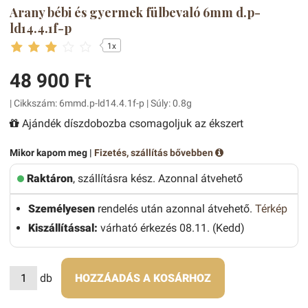
Arany bébi és gyermek fülbevaló 6mm d.p-
ld14.4.1f-p
1x
48 900 Ft
| Cikkszám: 6mmd.p-ld14.4.1f-p | Súly: 0.8g
Ajándék díszdobozba csomagoljuk az ékszert
Mikor kapom meg |
Fizetés, szállítás bővebben
Raktáron
, szállításra kész. Azonnal átvehető
Személyesen
rendelés után azonnal átvehető.
Térkép
Kiszállítással:
várható érkezés 08.11. (Kedd)
db
HOZZÁADÁS A KOSÁRHOZ