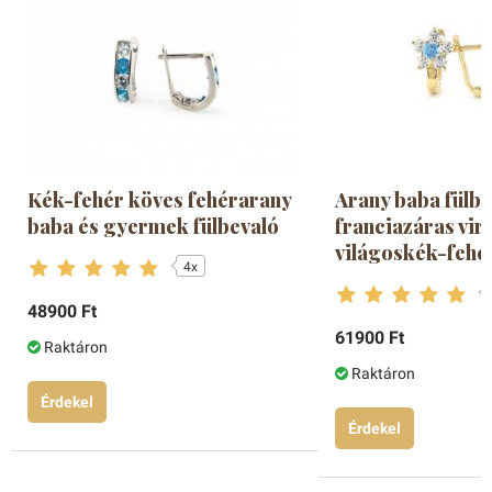
Kék-fehér köves fehérarany
Arany baba fülbe
baba és gyermek fülbevaló
franciazáras vir
világoskék-fehé
4x
48900 Ft
61900 Ft
Raktáron
Raktáron
Érdekel
Érdekel