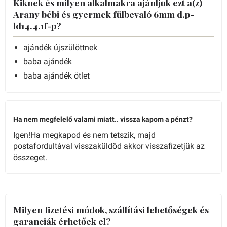
Kiknek és milyen alkalmakra ajánljuk ezt a(z)
Arany bébi és gyermek fülbevaló 6mm d.p-
ld14.4.1f-p?
ajándék újszülöttnek
baba ajándék
baba ajándék ötlet
Ha nem megfelelő valami miatt.. vissza kapom a pénzt?
Igen!Ha megkapod és nem tetszik, majd
postafordultával visszaküldöd akkor visszafizetjük az
összeget.
Milyen fizetési módok, szállítási lehetőségek és
garanciák érhetőek el?