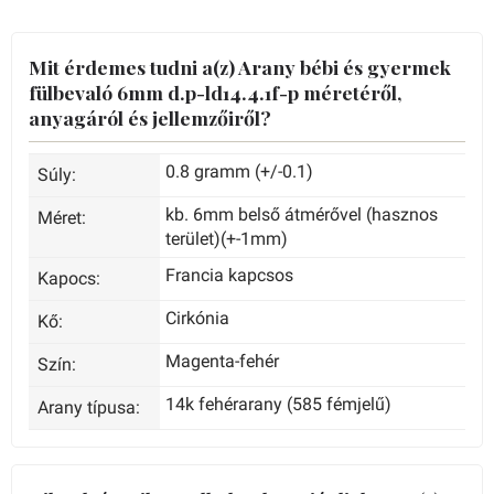
Mit érdemes tudni a(z) Arany bébi és gyermek
fülbevaló 6mm d.p-ld14.4.1f-p méretéről,
anyagáról és jellemzőiről?
0.8 gramm (+/-0.1)
Súly:
kb. 6mm belső átmérővel (hasznos
Méret:
terület)(+-1mm)
Francia kapcsos
Kapocs:
Cirkónia
Kő:
Magenta-fehér
Szín:
14k fehérarany (585 fémjelű)
Arany típusa: