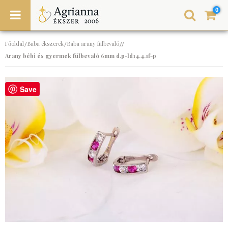
0
Főoldal
Baba ékszerek
Baba arany fülbevaló
/
/
//
Arany bébi és gyermek fülbevaló 6mm d.p-ld14.4.1f-p
Save