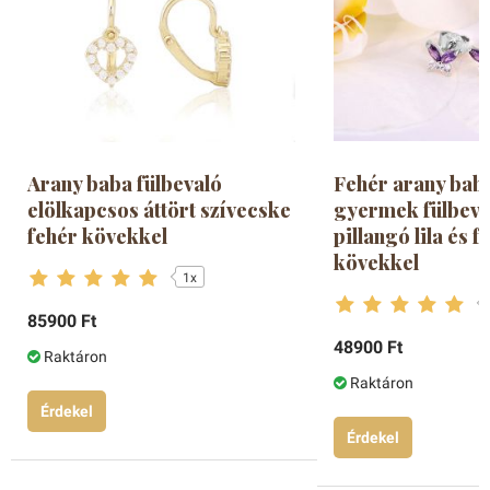
Arany baba fülbevaló
Fehér arany bab
elölkapcsos áttört szívecske
gyermek fülbeva
fehér kövekkel
pillangó lila és f
kövekkel
1x
85900 Ft
48900 Ft
Raktáron
Raktáron
Érdekel
Érdekel