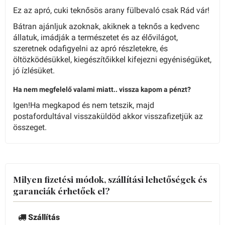
Ez az apró, cuki teknősös arany fülbevaló csak Rád vár!
Bátran ajánljuk azoknak, akiknek a teknős a kedvenc
állatuk, imádják a természetet és az élővilágot,
szeretnek odafigyelni az apró részletekre, és
öltözködésükkel, kiegészítőikkel kifejezni egyéniségüket,
jó ízlésüket.
Ha nem megfelelő valami miatt.. vissza kapom a pénzt?
Igen!Ha megkapod és nem tetszik, majd
postafordultával visszaküldöd akkor visszafizetjük az
összeget.
Milyen fizetési módok, szállítási lehetőségek és
garanciák érhetőek el?
Szállítás