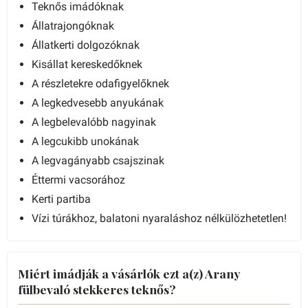
Teknős imádóknak
Állatrajongóknak
Állatkerti dolgozóknak
Kisállat kereskedőknek
A részletekre odafigyelőknek
A legkedvesebb anyukának
A legbelevalóbb nagyinak
A legcukibb unokának
A legvagányabb csajszinak
Éttermi vacsorához
Kerti partiba
Vízi túrákhoz, balatoni nyaraláshoz nélkülözhetetlen!
Miért imádják a vásárlók ezt a(z) Arany
fülbevaló stekkeres teknős?