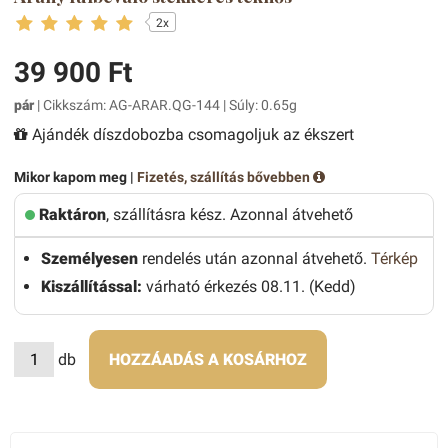
2x
39 900 Ft
pár
| Cikkszám: AG-ARAR.QG-144 | Súly: 0.65g
Ajándék díszdobozba csomagoljuk az ékszert
Mikor kapom meg |
Fizetés, szállítás bővebben
Raktáron
, szállításra kész. Azonnal átvehető
Személyesen
rendelés után azonnal átvehető.
Térkép
Kiszállítással:
várható érkezés 08.11. (Kedd)
db
HOZZÁADÁS A KOSÁRHOZ