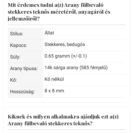
Mit érdemes tudni a(z) Arany fülbevaló
stekkeres teknős méretéről, anyagáról és
jellemzőiről?
Állat
Stílus:
Stekkeres, bedugós
Kapocs:
0.65 gramm (+/-0.1)
Súly:
14k sárga arany (585 fémjelű)
Arany típusa:
Kő nélkül
Kő:
8 x 8 mm
Hosszúság:
Kiknek és milyen alkalmakra ajánljuk ezt a(z)
Arany fülbevaló stekkeres teknős?