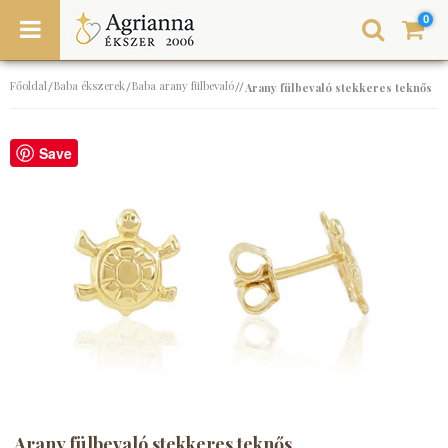
0
Főoldal
Baba ékszerek
Baba arany fülbevaló
/
/
//
Arany fülbevaló stekkeres teknős
Save
Arany fülbevaló stekkeres teknős