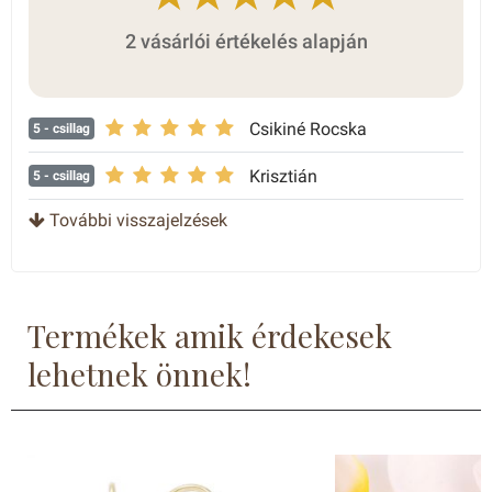
2 vásárlói értékelés alapján
Csikiné Rocska
5
- csillag
Krisztián
5
- csillag
További visszajelzések
Termékek amik érdekesek
lehetnek önnek!