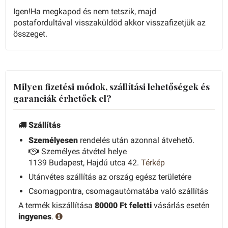
Igen!Ha megkapod és nem tetszik, majd
postafordultával visszaküldöd akkor visszafizetjük az
összeget.
Milyen fizetési módok, szállítási lehetőségek és
garanciák érhetőek el?
Szállítás
Személyesen
rendelés után azonnal átvehető.
Személyes átvétel helye
1139 Budapest, Hajdú utca 42.
Térkép
Utánvétes szállítás az ország egész területére
Csomagpontra, csomagautómatába való szállítás
A termék kiszállítása
80000 Ft feletti
vásárlás esetén
ingyenes
.