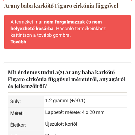
Arany baba karkötő Figaro cirkónia függővel
A terméket már
nem forgalmazzuk
és
nem
helyezhető kosárba
. Hasonló termékeinkhez
kattintson a tovább gombra.
Tovább
Mit érdemes tudni a(z) Arany baba karkötő
Figaro cirkónia függővel méretéről, anyagáról
és jellemzőiről?
1.2 gramm (+/-0.1)
Súly:
Lapbetét mérete: 4 x 20 mm
Méret:
Újszülött kortól
Életkor: