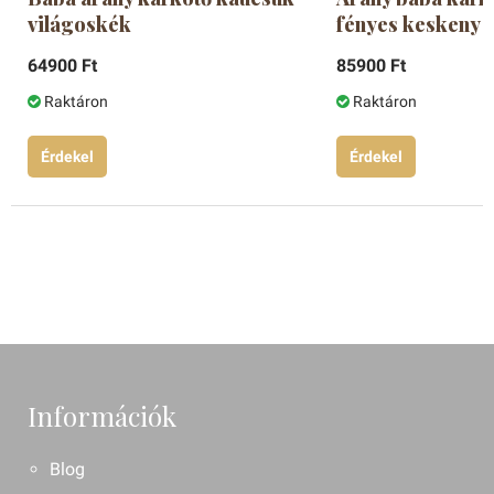
világoskék
fényes keskeny l
64900 Ft
85900 Ft
Raktáron
Raktáron
Érdekel
Érdekel
Információk
Blog