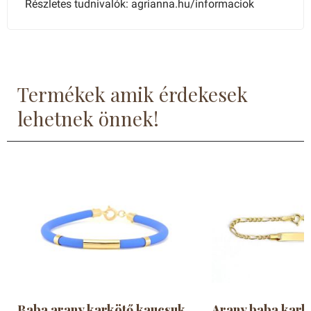
Részletes tudnivalók: agrianna.hu/informaciok
Termékek amik érdekesek
lehetnek önnek!
Baba arany karkötő kaucsuk
Arany baba kark