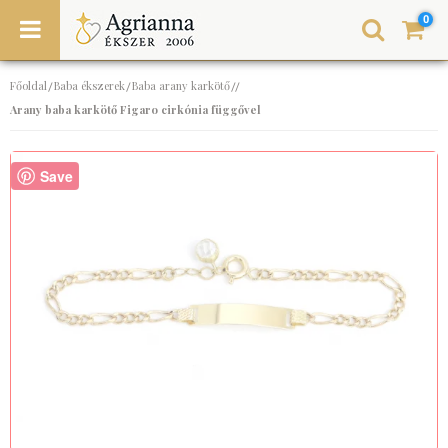
0
Főoldal
Baba ékszerek
Baba arany karkötő
/
/
//
Arany baba karkötő Figaro cirkónia függővel
Save