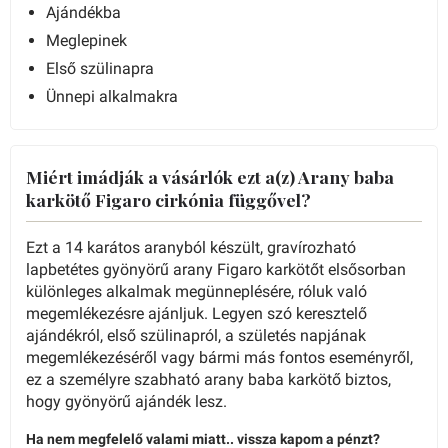
Ajándékba
Meglepinek
Első szülinapra
Ünnepi alkalmakra
Miért imádják a vásárlók ezt a(z) Arany baba
karkötő Figaro cirkónia függővel?
Ezt a 14 karátos aranyból készült, gravírozható
lapbetétes gyönyörű arany Figaro karkötőt elsősorban
különleges alkalmak megünneplésére, róluk való
megemlékezésre ajánljuk. Legyen szó keresztelő
ajándékról, első szülinapról, a születés napjának
megemlékezéséről vagy bármi más fontos eseményről,
ez a személyre szabható arany baba karkötő biztos,
hogy gyönyörű ajándék lesz.
Ha nem megfelelő valami miatt.. vissza kapom a pénzt?