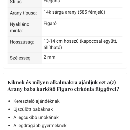
Elegáns
Stílus:
14k sárga arany (585 fémjelű)
Arany típusa:
Figaró
Nyaklánc
minta:
13-14 cm hosszú (kapoccsal együtt,
Hosszúság:
állítható)
2 mm
Szélesség:
Kiknek és milyen alkalmakra ajánljuk ezt a(z)
Arany baba karkötő Figaro cirkónia függővel?
Keresztelő ajándéknak
Újszülött babáknak
A legcukibb unokának
A legdrágább gyermeknek