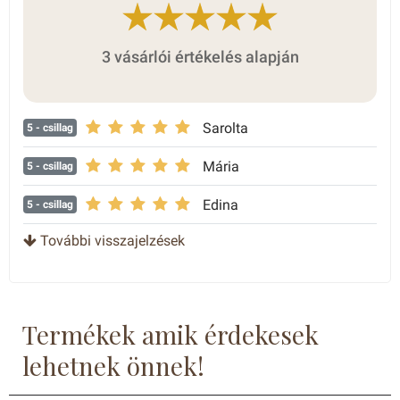
3 vásárlói értékelés alapján
Sarolta
5
- csillag
Mária
5
- csillag
Edina
5
- csillag
További visszajelzések
Termékek amik érdekesek
lehetnek önnek!