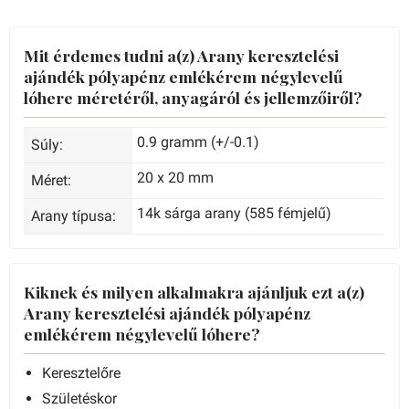
Mit érdemes tudni a(z) Arany keresztelési
ajándék pólyapénz emlékérem négylevelű
lóhere méretéről, anyagáról és jellemzőiről?
0.9 gramm (+/-0.1)
Súly:
20 x 20 mm
Méret:
14k sárga arany (585 fémjelű)
Arany típusa:
Kiknek és milyen alkalmakra ajánljuk ezt a(z)
Arany keresztelési ajándék pólyapénz
emlékérem négylevelű lóhere?
Keresztelőre
Születéskor