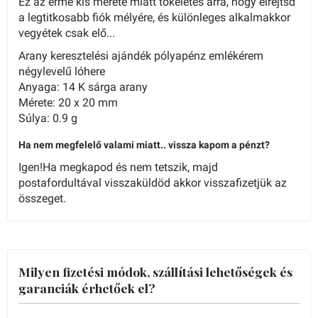
Ez az érme kis mérete miatt tökéletes arra, hogy elrejtsd
a legtitkosabb fiók mélyére, és különleges alkalmakkor
vegyétek csak elő...
Arany keresztelési ajándék pólyapénz emlékérem
négylevelű lóhere
Anyaga: 14 K sárga arany
Mérete: 20 x 20 mm
Súlya: 0.9 g
Ha nem megfelelő valami miatt.. vissza kapom a pénzt?
Igen!Ha megkapod és nem tetszik, majd
postafordultával visszaküldöd akkor visszafizetjük az
összeget.
Milyen fizetési módok, szállítási lehetőségek és
garanciák érhetőek el?