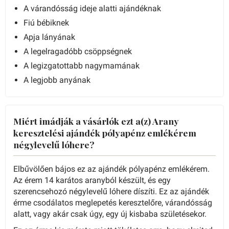
A várandósság ideje alatti ajándéknak
Fiú bébiknek
Apja lányának
A legelragadóbb csöppségnek
A legizgatottabb nagymamának
A legjobb anyának
Miért imádják a vásárlók ezt a(z) Arany
keresztelési ajándék pólyapénz emlékérem
négylevelű lóhere?
Elbűvölően bájos ez az ajándék pólyapénz emlékérem.
Az érem 14 karátos aranyból készült, és egy
szerencsehozó négylevelű lóhere díszíti. Ez az ajándék
érme csodálatos meglepetés keresztelőre, várandósság
alatt, vagy akár csak úgy, egy új kisbaba születésekor.