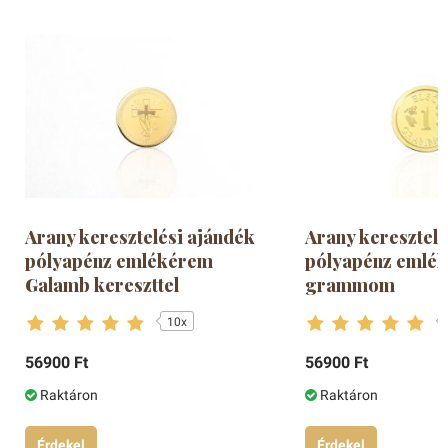
Arany keresztelési ajándék
Arany keresztelé
pólyapénz emlékérem
pólyapénz emlék
Galamb kereszttel
grammom
10x
56900 Ft
56900 Ft
Raktáron
Raktáron
Érdekel
Érdekel