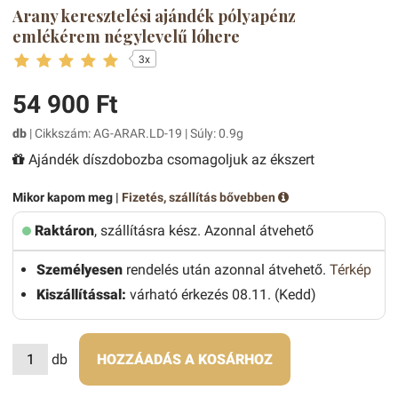
Arany keresztelési ajándék pólyapénz
emlékérem négylevelű lóhere
3x
54 900 Ft
db
| Cikkszám: AG-ARAR.LD-19 | Súly: 0.9g
Ajándék díszdobozba csomagoljuk az ékszert
Mikor kapom meg |
Fizetés, szállítás bővebben
Raktáron
, szállításra kész. Azonnal átvehető
Személyesen
rendelés után azonnal átvehető.
Térkép
Kiszállítással:
várható érkezés 08.11. (Kedd)
db
HOZZÁADÁS A KOSÁRHOZ