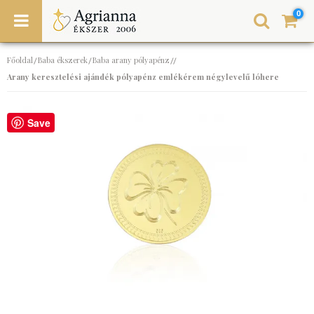
0
Főoldal
Baba ékszerek
Baba arany pólyapénz
/
/
//
Arany keresztelési ajándék pólyapénz emlékérem négylevelű lóhere
Save