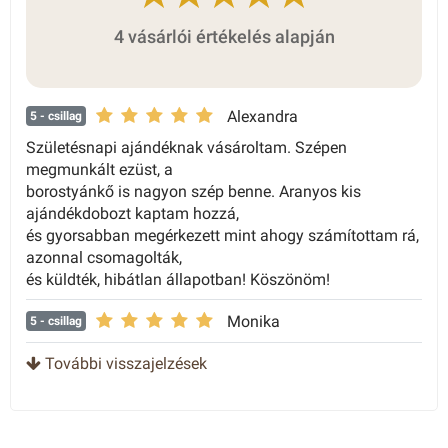
4 vásárlói értékelés alapján
Alexandra
5
- csillag
Születésnapi ajándéknak vásároltam. Szépen
megmunkált ezüst, a
borostyánkő is nagyon szép benne. Aranyos kis
ajándékdobozt kaptam hozzá,
és gyorsabban megérkezett mint ahogy számítottam rá,
azonnal csomagolták,
és küldték, hibátlan állapotban! Köszönöm!
Monika
5
- csillag
További visszajelzések
Annamária
5
- csillag
Katalin
4
- csillag