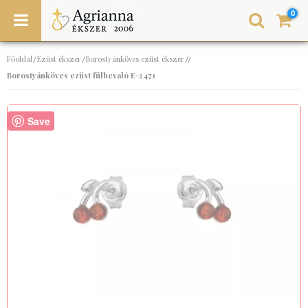
0
Főoldal
Ezüst ékszer
Borostyánköves ezüst ékszer
/
/
//
Borostyánköves ezüst fülbevaló E-2471
Save