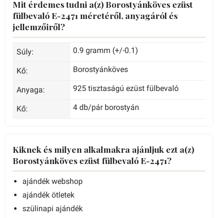
Mit érdemes tudni a(z) Borostyánköves ezüst
fülbevaló E-2471 méretéről, anyagáról és
jellemzőiről?
0.9 gramm (+/-0.1)
Súly:
Borostyánköves
Kő:
925 tisztaságú ezüst fülbevaló
Anyaga:
4 db/pár borostyán
Kő:
Kiknek és milyen alkalmakra ajánljuk ezt a(z)
Borostyánköves ezüst fülbevaló E-2471?
ajándék webshop
ajándék ötletek
szülinapi ajándék