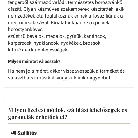
tengerből származó valódi, természetes borostyánkő
díszíti. Olyan kézműves szakemberek készítették, akik
nemzedékek óta foglalkoznak ennek a fosszíliának a
megmunkálásával. Kínálatunkban szerepelnek
borostyánköves
ezüst
fülbevalók
,
medálok
,
gyűrűk
,
karláncok,
karperecek
,
nyakláncok, nyakékek
,
brossok,
kitűzők
és
különlegességek
.
Milyen méretet válasszak?
Ha nem jó a méret, akkor visszavesszük a terméket és
választhatsz másikat, vagy küldünk nagyobbat.
Milyen fizetési módok, szállítási lehetőségek és
garanciák érhetőek el?
Szállítás