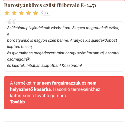
Borostyánköves ezüst fülbevaló E-2471
4x
Születésnapi ajándéknak vásároltam. Szépen megmunkált ezüst,
a
borostyánkő is nagyon szép benne. Aranyos kis ajándékdobozt
kaptam hozzá,
és gyorsabban megérkezett mint ahogy számítottam rá, azonnal
csomagolták,
és küldték, hibátlan állapotban! Köszönöm!
A terméket már
nem forgalmazzuk
és
nem
helyezhető kosárba
. Hasonló termékeinkhez
kattintson a tovább gombra.
Tovább