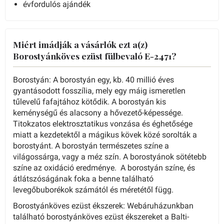
évfordulós ajándék
Miért imádják a vásárlók ezt a(z)
Borostyánköves ezüst fülbevaló E-2471?
Borostyán: A borostyán egy, kb. 40 millió éves
gyantásodott fosszília, mely egy máig ismeretlen
tűlevelű fafajtához kötődik. A borostyán kis
keménységű és alacsony a hővezető-képessége.
Titokzatos elektrosztatikus vonzása és éghetősége
miatt a kezdetektől a mágikus kövek közé sorolták a
borostyánt. A borostyán természetes színe a
világossárga, vagy a méz szín. A borostyánok sötétebb
színe az oxidáció eredménye. A borostyán színe, és
átlátszóságának foka a benne található
levegőbuborékok számától és méretétől függ.
Borostyánköves ezüst ékszerek: Webáruházunkban
található borostyánköves ezüst ékszereket a Balti-